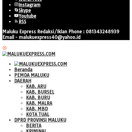
Instagram
Skype
Youtube
RSS
Maluku Express Redaksi/Iklan Phone : 081343248939
Email - malukuexpress40@yahoo.id
Beranda
PEMDA MALUKU
DAERAH
KAB. ARU
KAB. BURSEL
KAB. BURU
KAB. MALRA
KAB. MBD
KOTA TUAL
DPRD PROVINSI MALUKU
BERITA
KRIMINAL