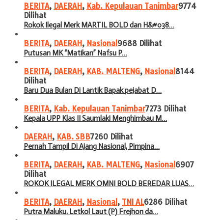
BERITA
,
DAERAH
,
Kab. Kepulauan Tanimbar
9774
Dilihat
Rokok Ilegal Merk MARTIL BOLD dan H&#038…
BERITA
,
DAERAH
,
Nasional
9688 Dilihat
Putusan MK “Matikan” Nafsu P…
BERITA
,
DAERAH
,
KAB. MALTENG
,
Nasional
8144
Dilihat
Baru Dua Bulan Di Lantik Bapak pejabat D…
BERITA
,
Kab. Kepulauan Tanimbar
7273 Dilihat
Kepala UPP Klas II Saumlaki Menghimbau M…
DAERAH
,
KAB. SBB
7260 Dilihat
Pernah Tampil Di Ajang Nasional, Pimpina…
BERITA
,
DAERAH
,
KAB. MALTENG
,
Nasional
6907
Dilihat
ROKOK ILEGAL MERK OMNI BOLD BEREDAR LUAS…
BERITA
,
DAERAH
,
Nasional
,
TNI AL
6286 Dilihat
Putra Maluku, Letkol Laut (P) Frejhon da…