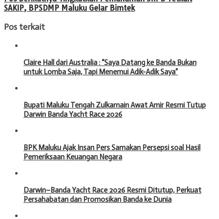
SAKIP, BPSDMP Maluku Gelar Bimtek
Pos terkait
Claire Hall dari Australia : “Saya Datang ke Banda Bukan
untuk Lomba Saja, Tapi Menemui Adik-Adik Saya”
Bupati Maluku Tengah Zulkarnain Awat Amir Resmi Tutup
Darwin Banda Yacht Race 2026
BPK Maluku Ajak Insan Pers Samakan Persepsi soal Hasil
Pemeriksaan Keuangan Negara
Darwin–Banda Yacht Race 2026 Resmi Ditutup, Perkuat
Persahabatan dan Promosikan Banda ke Dunia