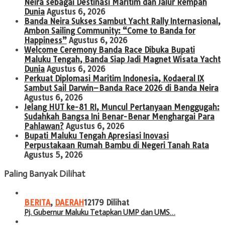
Neira sebagai Destinasi Maritim dan Jalur Rempah
Dunia
Agustus 6, 2026
Banda Neira Sukses Sambut Yacht Rally Internasional,
Ambon Sailing Community: “Come to Banda for
Happiness”
Agustus 6, 2026
Welcome Ceremony Banda Race Dibuka Bupati
Maluku Tengah, Banda Siap Jadi Magnet Wisata Yacht
Dunia
Agustus 6, 2026
Perkuat Diplomasi Maritim Indonesia, Kodaeral IX
Sambut Sail Darwin–Banda Race 2026 di Banda Neira
Agustus 6, 2026
Jelang HUT ke-81 RI, Muncul Pertanyaan Menggugah:
Sudahkah Bangsa Ini Benar-Benar Menghargai Para
Pahlawan?
Agustus 6, 2026
Bupati Maluku Tengah Apresiasi Inovasi
Perpustakaan Rumah Bambu di Negeri Tanah Rata
Agustus 5, 2026
Paling Banyak Dilihat
BERITA
,
DAERAH
12179 Dilihat
Pj. Gubernur Maluku Tetapkan UMP dan UMS…