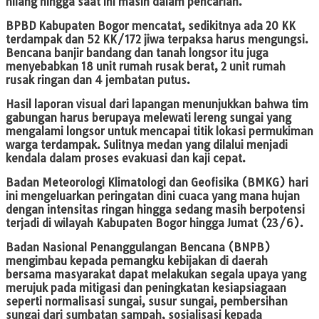
hilang hingga saat ini masih dalam pencarian.
BPBD Kabupaten Bogor mencatat, sedikitnya ada 20 KK
terdampak dan 52 KK/172 jiwa terpaksa harus mengungsi.
Bencana banjir bandang dan tanah longsor itu juga
menyebabkan 18 unit rumah rusak berat, 2 unit rumah
rusak ringan dan 4 jembatan putus.
Hasil laporan visual dari lapangan menunjukkan bahwa tim
gabungan harus berupaya melewati lereng sungai yang
mengalami longsor untuk mencapai titik lokasi permukiman
warga terdampak. Sulitnya medan yang dilalui menjadi
kendala dalam proses evakuasi dan kaji cepat.
Badan Meteorologi Klimatologi dan Geofisika (BMKG) hari
ini mengeluarkan peringatan dini cuaca yang mana hujan
dengan intensitas ringan hingga sedang masih berpotensi
terjadi di wilayah Kabupaten Bogor hingga Jumat (23/6).
Badan Nasional Penanggulangan Bencana (BNPB)
mengimbau kepada pemangku kebijakan di daerah
bersama masyarakat dapat melakukan segala upaya yang
merujuk pada mitigasi dan peningkatan kesiapsiagaan
seperti normalisasi sungai, susur sungai, pembersihan
sungai dari sumbatan sampah, sosialisasi kepada