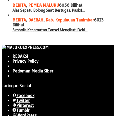
BERITA
,
PEMDA MALUKU
6056 Dilihat
Alas Sepatu Bolong Saat Bertugas, Paskri…
BERITA
,
DAERAH
,
Kab. Kepulauan Tanimbar
6023
Dilihat
Simbolis Kecamatan Tansel Mengikuti Dekl…
REDAKSI
Privacy Policy
Pedoman Media Siber
Jaringan Social
Facebook
Twitter
Pinterest
Tumblr
WordPress