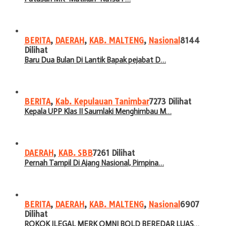
BERITA
,
DAERAH
,
KAB. MALTENG
,
Nasional
8144
Dilihat
Baru Dua Bulan Di Lantik Bapak pejabat D…
BERITA
,
Kab. Kepulauan Tanimbar
7273 Dilihat
Kepala UPP Klas II Saumlaki Menghimbau M…
DAERAH
,
KAB. SBB
7261 Dilihat
Pernah Tampil Di Ajang Nasional, Pimpina…
BERITA
,
DAERAH
,
KAB. MALTENG
,
Nasional
6907
Dilihat
ROKOK ILEGAL MERK OMNI BOLD BEREDAR LUAS…