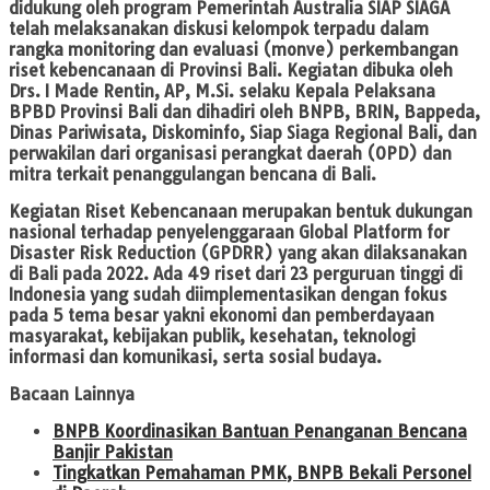
didukung oleh program Pemerintah Australia SIAP SIAGA
telah melaksanakan diskusi kelompok terpadu dalam
rangka monitoring dan evaluasi (monve) perkembangan
riset kebencanaan di Provinsi Bali. Kegiatan dibuka oleh
Drs. I Made Rentin, AP, M.Si. selaku Kepala Pelaksana
BPBD Provinsi Bali dan dihadiri oleh BNPB, BRIN, Bappeda,
Dinas Pariwisata, Diskominfo, Siap Siaga Regional Bali, dan
perwakilan dari organisasi perangkat daerah (OPD) dan
mitra terkait penanggulangan bencana di Bali.
Kegiatan Riset Kebencanaan merupakan bentuk dukungan
nasional terhadap penyelenggaraan Global Platform for
Disaster Risk Reduction (GPDRR) yang akan dilaksanakan
di Bali pada 2022. Ada 49 riset dari 23 perguruan tinggi di
Indonesia yang sudah diimplementasikan dengan fokus
pada 5 tema besar yakni ekonomi dan pemberdayaan
masyarakat, kebijakan publik, kesehatan, teknologi
informasi dan komunikasi, serta sosial budaya.
Bacaan Lainnya
BNPB Koordinasikan Bantuan Penanganan Bencana
Banjir Pakistan
Tingkatkan Pemahaman PMK, BNPB Bekali Personel