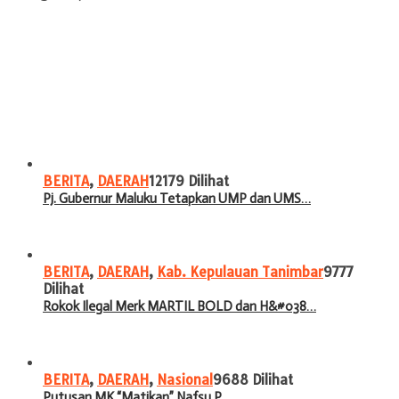
BERITA
,
DAERAH
12179 Dilihat
Pj. Gubernur Maluku Tetapkan UMP dan UMS…
BERITA
,
DAERAH
,
Kab. Kepulauan Tanimbar
9777
Dilihat
Rokok Ilegal Merk MARTIL BOLD dan H&#038…
BERITA
,
DAERAH
,
Nasional
9688 Dilihat
Putusan MK “Matikan” Nafsu P…