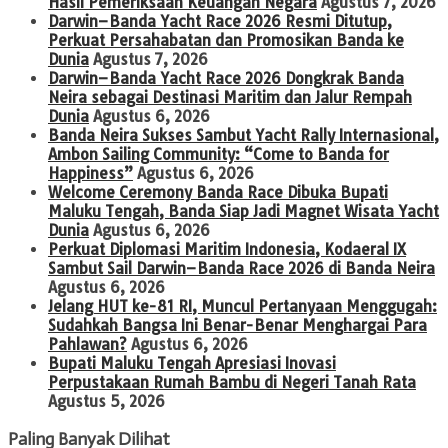
Hasil Pemeriksaan Keuangan Negara
Agustus 7, 2026
Darwin–Banda Yacht Race 2026 Resmi Ditutup,
Perkuat Persahabatan dan Promosikan Banda ke
Dunia
Agustus 7, 2026
Darwin–Banda Yacht Race 2026 Dongkrak Banda
Neira sebagai Destinasi Maritim dan Jalur Rempah
Dunia
Agustus 6, 2026
Banda Neira Sukses Sambut Yacht Rally Internasional,
Ambon Sailing Community: “Come to Banda for
Happiness”
Agustus 6, 2026
Welcome Ceremony Banda Race Dibuka Bupati
Maluku Tengah, Banda Siap Jadi Magnet Wisata Yacht
Dunia
Agustus 6, 2026
Perkuat Diplomasi Maritim Indonesia, Kodaeral IX
Sambut Sail Darwin–Banda Race 2026 di Banda Neira
Agustus 6, 2026
Jelang HUT ke-81 RI, Muncul Pertanyaan Menggugah:
Sudahkah Bangsa Ini Benar-Benar Menghargai Para
Pahlawan?
Agustus 6, 2026
Bupati Maluku Tengah Apresiasi Inovasi
Perpustakaan Rumah Bambu di Negeri Tanah Rata
Agustus 5, 2026
Paling Banyak Dilihat