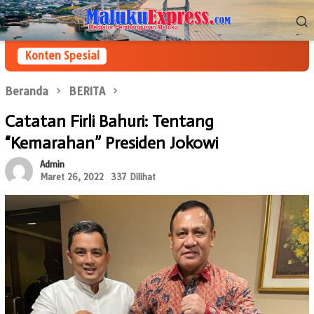
Loncat
Menu
ke
Mobile
konten
Konten Spesial
Beranda
BERITA
Catatan Firli Bahuri: Tentang
“Kemarahan” Presiden Jokowi
Admin
Maret 26, 2022
337 Dilihat