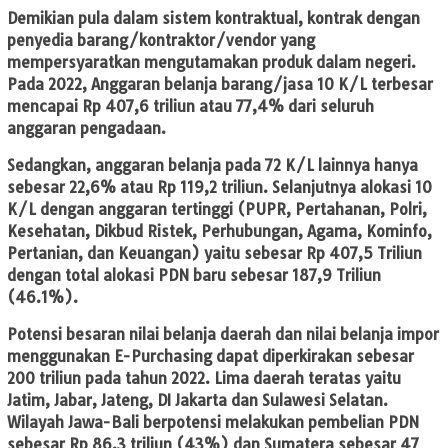
Demikian pula dalam sistem kontraktual, kontrak dengan
penyedia barang/kontraktor/vendor yang
mempersyaratkan mengutamakan produk dalam negeri.
Pada 2022, Anggaran belanja barang/jasa 10 K/L terbesar
mencapai Rp 407,6 triliun atau 77,4% dari seluruh
anggaran pengadaan.
Sedangkan, anggaran belanja pada 72 K/L lainnya hanya
sebesar 22,6% atau Rp 119,2 triliun. Selanjutnya alokasi 10
K/L dengan anggaran tertinggi (PUPR, Pertahanan, Polri,
Kesehatan, Dikbud Ristek, Perhubungan, Agama, Kominfo,
Pertanian, dan Keuangan) yaitu sebesar Rp 407,5 Triliun
dengan total alokasi PDN baru sebesar 187,9 Triliun
(46.1%).
Potensi besaran nilai belanja daerah dan nilai belanja impor
menggunakan E-Purchasing dapat diperkirakan sebesar
200 triliun pada tahun 2022. Lima daerah teratas yaitu
Jatim, Jabar, Jateng, DI Jakarta dan Sulawesi Selatan.
Wilayah Jawa-Bali berpotensi melakukan pembelian PDN
sebesar Rp 86,3 triliun (43%) dan Sumatera sebesar 47