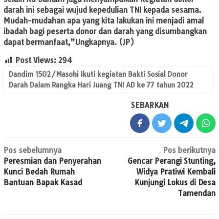
darah ini sebagai wujud kepedulian TNI kepada sesama.
Mudah-mudahan apa yang kita lakukan ini menjadi amal
ibadah bagi peserta donor dan darah yang disumbangkan
dapat bermanfaat,”Ungkapnya.
(JP)
Post Views:
294
Dandim 1502/Masohi Ikuti kegiatan Bakti Sosial Donor
Darah Dalam Rangka Hari Juang TNI AD ke 77 tahun 2022
SEBARKAN
Navigasi
Pos sebelumnya
Pos berikutnya
Peresmian dan Penyerahan
Gencar Perangi Stunting,
pos
Kunci Bedah Rumah
Widya Pratiwi Kembali
Bantuan Bapak Kasad
Kunjungi Lokus di Desa
Tamendan