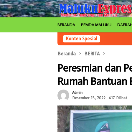
Loncat
ke
konten
BERANDA
PEMDA MALUKU
DAERA
Konten Spesial
Beranda
BERITA
Peresmian dan P
Rumah Bantuan 
Admin
Desember 15, 2022
417 Dilihat