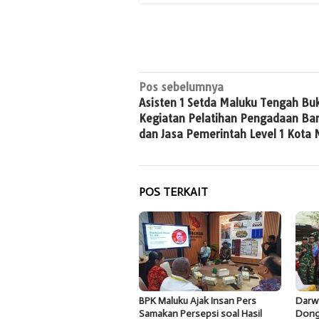
Navigasi
Pos sebelumnya
Asisten 1 Setda Maluku Tengah Bu
pos
Kegiatan Pelatihan Pengadaan Ba
dan Jasa Pemerintah Level 1 Kota 
POS TERKAIT
BPK Maluku Ajak Insan Pers
Darw
Samakan Persepsi soal Hasil
Dong