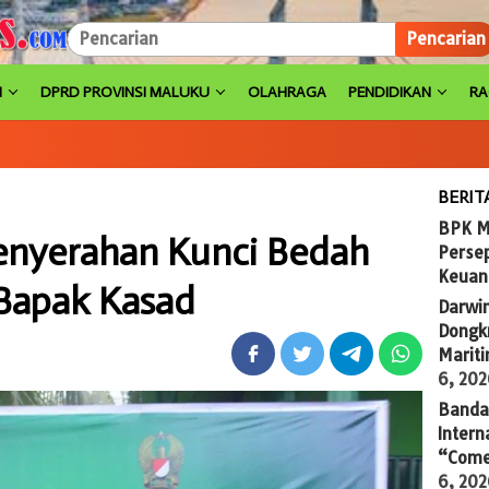
Pencarian
H
DPRD PROVINSI MALUKU
OLAHRAGA
PENDIDIKAN
R
BERIT
BPK M
enyerahan Kunci Bedah
Persep
Keuan
Bapak Kasad
Darwi
Dongkr
Marit
6, 20
Banda 
Intern
“Come
6, 20