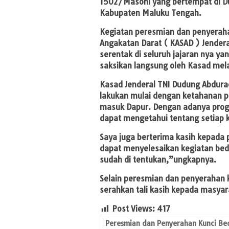
1502/Masohi yang bertempat di 
Kabupaten Maluku Tengah.
Kegiatan peresmian dan penyerah
Angakatan Darat ( KASAD ) Jender
serentak di seluruh jajaran nya y
saksikan langsung oleh Kasad mela
Kasad Jenderal TNI Dudung Abdur
lakukan mulai dengan ketahanan pa
masuk Dapur. Dengan adanya prog
dapat mengetahui tentang setiap k
Saya juga berterima kasih kepada 
dapat menyelesaikan kegiatan bed
sudah di tentukan,”ungkapnya.
Selain peresmian dan penyerahan 
serahkan tali kasih kepada masy
Post Views:
417
Peresmian dan Penyerahan Kunci B