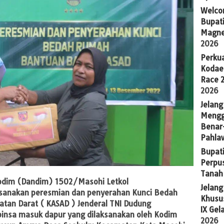
Welco
Bupati
Magne
2026
Perkua
Kodae
Race 
2026
Jelang
Mengg
Benar
Pahla
Bupati
Perpu
Tanah
dim (Dandim) 1502/Masohi Letkol
Jelan
ksanakan peresmian dan penyerahan Kunci Bedah
Khusus
tan Darat ( KASAD ) Jenderal TNI Dudung
IX Gel
insa masuk dapur yang dilaksanakan oleh Kodim
2026