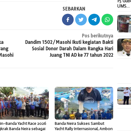
Pj. Gu
UMS…
SEBARKAN
Pos berikutnya
ka
Dandim 1502/Masohi Ikuti kegiatan Bakti
rang
Sosial Donor Darah Dalam Rangka Hari
Masohi
Juang TNI AD ke 77 tahun 2022
in–Banda Yacht Race 2026
Banda Neira Sukses Sambut
krak Banda Neira sebagai
Yacht Rally Internasional, Ambon