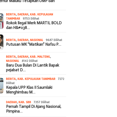
bernur Maluku Tetapkan UMP dan
BERITA
,
DAERAH
,
KAB. KEPULAUAN
TANIMBAR
9753 Dilihat
Rokok Ilegal Merk MARTIL BOLD
dan H&#038…
BERITA
,
DAERAH
,
NASIONAL
9687 Dilihat
Putusan MK “Matikan” Nafsu P…
BERITA
,
DAERAH
,
KAB. MALTENG
,
NASIONAL
8142 Dilihat
Baru Dua Bulan Di Lantik Bapak
pejabat D…
BERITA
,
KAB. KEPULAUAN TANIMBAR
7272
Dilihat
Kepala UPP Klas II Saumlaki
Menghimbau M…
DAERAH
,
KAB. SBB
7257 Dilihat
Pernah Tampil Di Ajang Nasional,
Pimpina…