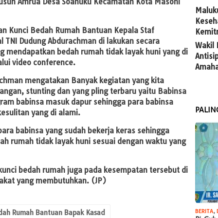
Dusun Amrua Desa Soahuku Kecamatan Kota Masohi
Maluk
Keseh
an Kunci Bedah Rumah Bantuan Kepala Staf
Kemit
al TNI Dudung Abdurachman di lakukan secara
Wakil
ang mendapatkan bedah rumah tidak layak huni yang di
Antis
lui video conference.
Amaha
achman mengatakan Banyak kegiatan yang kita
ngan, stunting dan yang pling terbaru yaitu Babinsa
ram babinsa masuk dapur sehingga para babinsa
PALIN
esulitan yang di alami.
para babinsa yang sudah bekerja keras sehingga
ah rumah tidak layak huni sesuai dengan waktu yang
kunci bedah rumah juga pada kesempatan tersebut di
arakat yang membutuhkan.
(JP)
BERITA
,
edah Rumah Bantuan Bapak Kasad