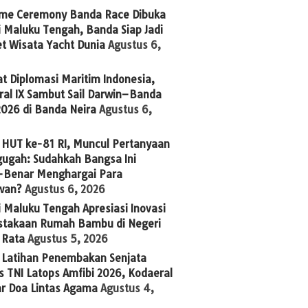
me Ceremony Banda Race Dibuka
 Maluku Tengah, Banda Siap Jadi
t Wisata Yacht Dunia
Agustus 6,
t Diplomasi Maritim Indonesia,
ral IX Sambut Sail Darwin–Banda
2026 di Banda Neira
Agustus 6,
 HUT ke-81 RI, Muncul Pertanyaan
ugah: Sudahkah Bangsa Ini
-Benar Menghargai Para
wan?
Agustus 6, 2026
 Maluku Tengah Apresiasi Inovasi
stakaan Rumah Bambu di Negeri
 Rata
Agustus 5, 2026
g Latihan Penembakan Senjata
 TNI Latops Amfibi 2026, Kodaeral
ar Doa Lintas Agama
Agustus 4,