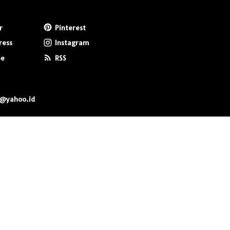
r
Pinterest
ress
Instagram
be
RSS
0@yahoo.id