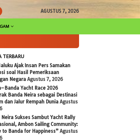
AGUSTUS 7, 2026
AGAM
A TERBARU
aluku Ajak Insan Pers Samakan
si soal Hasil Pemeriksaan
gan Negara
Agustus 7, 2026
n–Banda Yacht Race 2026
ak Banda Neira sebagai Destinasi
im dan Jalur Rempah Dunia
Agustus
26
Neira Sukses Sambut Yacht Rally
asional, Ambon Sailing Community:
 to Banda for Happiness”
Agustus
26