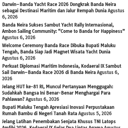
Darwin–Banda Yacht Race 2026 Dongkrak Banda Neira
sebagai Destinasi Maritim dan Jalur Rempah Dunia
Agustus
6, 2026
Banda Neira Sukses Sambut Yacht Rally Internasional,
Ambon Sailing Community: “Come to Banda for Happiness”
Agustus 6, 2026
Welcome Ceremony Banda Race Dibuka Bupati Maluku
Tengah, Banda Siap Jadi Magnet Wisata Yacht Dunia
Agustus 6, 2026
Perkuat Diplomasi Maritim Indonesia, Kodaeral IX Sambut
Sail Darwin–Banda Race 2026 di Banda Neira
Agustus 6,
2026
Jelang HUT ke-81 RI, Muncul Pertanyaan Menggugah:
Sudahkah Bangsa Ini Benar-Benar Menghargai Para
Pahlawan?
Agustus 6, 2026
Bupati Maluku Tengah Apresiasi Inovasi Perpustakaan
Rumah Bambu di Negeri Tanah Rata
Agustus 5, 2026
Jelang Latihan Penembakan Senjata Khusus TNI Latops
Amfibi 2026, Kodaeral IX Gelar Doa Lintas Agama
Agustus