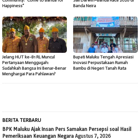
Community: “Come to Banda for
Sail Darwin–Banda Race 2026 di
Happiness”
Banda Neira
Jelang HUT ke-81 RI, Muncul
Bupati Maluku Tengah Apresiasi
Pertanyaan Menggugah:
Inovasi Perpustakaan Rumah
Sudahkah Bangsa Ini Benar-Benar
Bambu di Negeri Tanah Rata
Menghargai Para Pahlawan?
BERITA TERBARU
BPK Maluku Ajak Insan Pers Samakan Persepsi soal Hasil
Pemeriksaan Keuangan Negara
Agustus 7, 2026