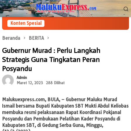
Loncat
Menu
ke
Mobile
konten
Konten Spesial
Beranda
BERITA
Gubernur Murad : Perlu Langkah
Strategis Guna Tingkatan Peran
Posyandu
Admin
Maret 12, 2023
288 Dilihat
Malukuexpress.com
, BULA, – Gubernur Maluku Murad
Ismail bersama Bupati Kabupaten SBT Mukti Abdul Keliobas
membuka resmi pelaksanaan Rapat Koordinasi Pokjanal
Posyandu dan Pembukaan Pelatihan Kader Posyandu di
Kabupaten SBT, di Gedung Serba Guna, Minggu,