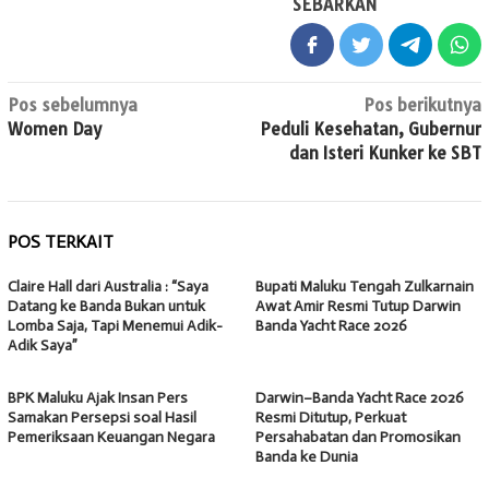
SEBARKAN
Navigasi
Pos sebelumnya
Pos berikutnya
Women Day
Peduli Kesehatan, Gubernur
pos
dan Isteri Kunker ke SBT
POS TERKAIT
Claire Hall dari Australia : “Saya
Bupati Maluku Tengah Zulkarnain
Datang ke Banda Bukan untuk
Awat Amir Resmi Tutup Darwin
Lomba Saja, Tapi Menemui Adik-
Banda Yacht Race 2026
Adik Saya”
BPK Maluku Ajak Insan Pers
Darwin–Banda Yacht Race 2026
Samakan Persepsi soal Hasil
Resmi Ditutup, Perkuat
Pemeriksaan Keuangan Negara
Persahabatan dan Promosikan
Banda ke Dunia