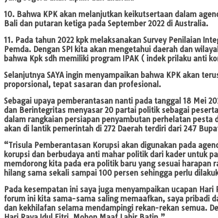
10. Bahwa KPK akan melanjutkan keikutsertaan dalam agend
Bali dan putaran ketiga pada September 2022 di Australia.
11. Pada tahun 2022 kpk melaksanakan Survey Penilaian Int
Pemda. Dengan SPI kita akan mengetahui daerah dan wilayah 
bahwa Kpk sdh memiliki program IPAK ( indek prilaku anti ko
Selanjutnya SAYA ingin menyampaikan bahwa KPK akan teru
proporsional, tepat sasaran dan profesional.
Sebagai upaya pemberantasan nanti pada tanggal 18 Mei 20
dan Berintegritas menyasar 20 partai politik sebagai pese
dalam rangkaian persiapan penyambutan perhelatan pesta de
akan di lantik pemerintah di 272 Daerah terdiri dari 247 Bup
“Trisula Pemberantasan Korupsi akan digunakan pada agenda 
korupsi dan berbudaya anti mahar politik dari kader untuk 
memdorong kita pada era politik baru yang sesuai harapan r
hilang sama sekali sampai 100 persen sehingga perlu dilaku
Pada kesempatan ini saya juga menyampaikan ucapan Hari Ray
forum ini kita sama-sama saling memaafkan, saya pribadi d
dan kekhilafan selama mendampingi rekan-rekan semua. Dengan
Hari Raya Idul Fitri, Mohon Maaf Lahir Batin.”