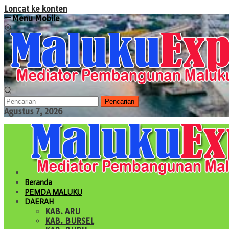
Loncat ke konten
Menu Mobile
Pencarian
Agustus 7, 2026
Beranda
PEMDA MALUKU
DAERAH
KAB. ARU
KAB. BURSEL