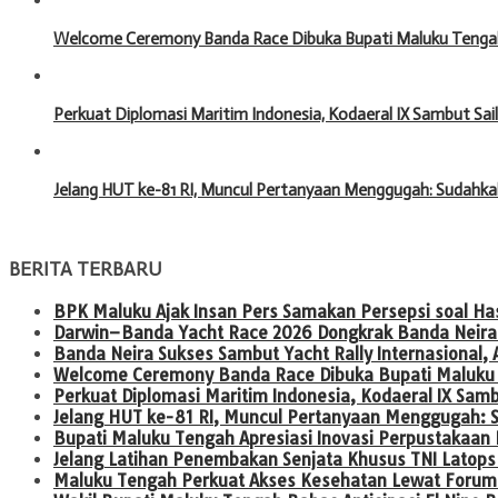
Welcome Ceremony Banda Race Dibuka Bupati Maluku Tengah,
Perkuat Diplomasi Maritim Indonesia, Kodaeral IX Sambut Sa
Jelang HUT ke-81 RI, Muncul Pertanyaan Menggugah: Sudahka
BERITA TERBARU
BPK Maluku Ajak Insan Pers Samakan Persepsi soal H
Darwin–Banda Yacht Race 2026 Dongkrak Banda Neira 
Banda Neira Sukses Sambut Yacht Rally Internasional
Welcome Ceremony Banda Race Dibuka Bupati Maluku T
Perkuat Diplomasi Maritim Indonesia, Kodaeral IX Sam
Jelang HUT ke-81 RI, Muncul Pertanyaan Menggugah: 
Bupati Maluku Tengah Apresiasi Inovasi Perpustakaa
Jelang Latihan Penembakan Senjata Khusus TNI Latops 
Maluku Tengah Perkuat Akses Kesehatan Lewat Forum