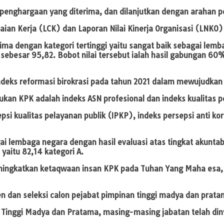
penghargaan yang diterima, dan dilanjutkan dengan arahan pe
ian Kerja (LCK) dan Laporan Nilai Kinerja Organisasi (LNKO)
a dengan kategori tertinggi yaitu sangat baik sebagai lemba
 sebesar 95,82. Bobot nilai tersebut ialah hasil gabungan 60
eks reformasi birokrasi pada tahun 2021 dalam mewujudkan ta
kukan KPK adalah indeks ASN profesional dan indeks kualitas
psi kualitas pelayanan publik (IPKP), indeks persepsi anti kor
lembaga negara dengan hasil evaluasi atas tingkat akuntabili
yaitu 82,14 kategori A.
ingkatkan ketaqwaan insan KPK pada Tuhan Yang Maha esa,
dan seleksi calon pejabat pimpinan tinggi madya dan pratam
an Tinggi Madya dan Pratama, masing-masing jabatan telah di