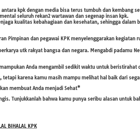
antara kpk dengan media bisa terus tumbuh dan kembang serta
mental seluruh rekan2 wartawan dan segenap insan kpk.
njaga kualitas kebahagiaan dan kesehatan, sehingga dalam b
aran Pimpinan dan pegawai KPK menyelenggarakan kegiatan ru
s berkarya utk rakyat bangsa dan negara. Mengabdi padamu N
mpukan Anda mengambil sedikit waktu untuk beristirahat da
 tetapi karena kamu masih mampu melihat hal baik dari sega
 akan membuat Anda menjadi Sehat*
gis. Tunjukkanlah bahwa kamu punya seribu alasan untuk ba
LAL BIHALAL KPK