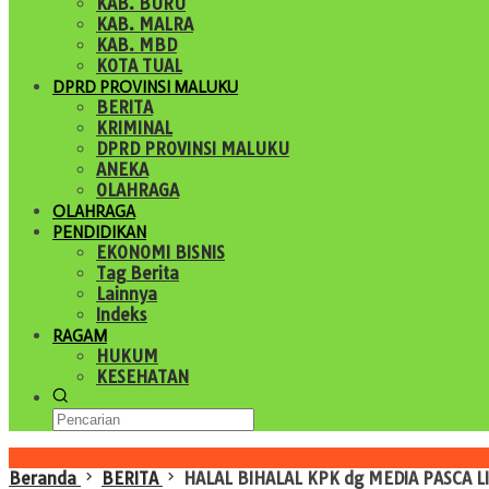
KAB. BURU
KAB. MALRA
KAB. MBD
KOTA TUAL
DPRD PROVINSI MALUKU
BERITA
KRIMINAL
DPRD PROVINSI MALUKU
ANEKA
OLAHRAGA
OLAHRAGA
PENDIDIKAN
EKONOMI BISNIS
Tag Berita
Lainnya
Indeks
RAGAM
HUKUM
KESEHATAN
Konten Spesial
Beranda
BERITA
HALAL BIHALAL KPK dg MEDIA PASCA LI