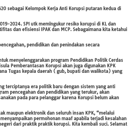
20 sebagai Kelompok Kerja Anti Korupsi putaran kedua di
19-2024. SPI utk memlngukur resiko korupsi di KL dan
fitas dan efisiensi IPAK dan MCP. Sebagaimana kita ketahui
pencegahan, pendidikan dan penindakan secara
tuk menyelenggarakan program Pendidikan Politik Cerdas
Trisula Pemberantasan Korupsi akan juga digunakan KPK
ana Tugas kepala daerah ( gub, bupati dan walikota) yang
 terciptanya era politik baru dengan sistem yang anti
ogram pencegahan dan pendidikan yang terukur, akan
aksanakan pada para pelanggar karena Korupsi belum akan
tak maupun elektronik dan seluruh insan KPK, “melalui
al menyampaikan permohonan maaf apabila terjadi kesalahan
eri dari praktik praktik korupsi. Kita kembali suci. Selamat