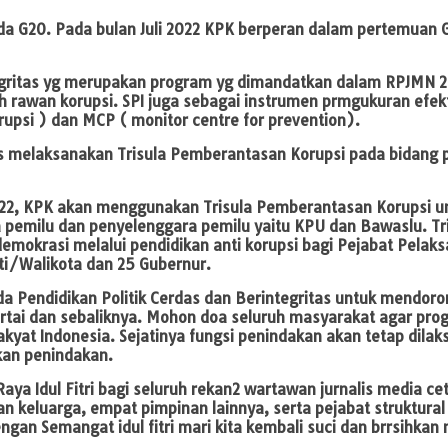
a G20. Pada bulan Juli 2022 KPK berperan dalam pertemuan G
egritas yg merupakan program yg dimandatkan dalam RPJMN 20
rawan korupsi. SPI juga sebagai instrumen prmgukuran efekti
rupsi ) dan MCP ( monitor centre for prevention).
s melaksanakan Trisula Pemberantasan Korupsi pada bidang 
22, KPK akan menggunakan Trisula Pemberantasan Korupsi un
rta pemilu dan penyelenggara pemilu yaitu KPU dan Bawaslu. 
mokrasi melalui pendidikan anti korupsi bagi Pejabat Pelaks
ati/Walikota dan 25 Gubernur.
Pendidikan Politik Cerdas dan Berintegritas untuk mendorong
partai dan sebaliknya. Mohon doa seluruh masyarakat agar pr
akyat Indonesia. Sejatinya fungsi penindakan akan tetap dil
kan penindakan.
a Idul Fitri bagi seluruh rekan2 wartawan jurnalis media ce
an keluarga, empat pimpinan lainnya, serta pejabat struktur
 Semangat idul fitri mari kita kembali suci dan brrsihkan neg