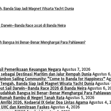
 Banda Siap Jadi Magnet Wisata Yacht Dunia
il Darwin–Banda Race 2026 di Banda Neira
h Bangsa Ini Benar-Benar Menghargai Para Pahlawan?
asil Pemeriksaan Keuangan Negara
Agustus 7, 2026
sebagai Destinasi Maritim dan Jalur Rempah Dunia
Agustus 6
, Ambon Sailing Community: “Come to Banda for Happiness”
Ag
engah, Banda Siap Jadi Magnet Wisata Yacht Dunia
Agustus 
but Sail Darwin–Banda Race 2026 di Banda Neira
Agustus 6, 2
Sudahkah Bangsa Ini Benar-Benar Menghargai Para Pahlawan
n Rumah Bambu di Negeri Tanah Rata
Agustus 5, 2026
Amfibi 2026, Kodaeral IX Gelar Doa Lintas Agama
Agustus 4, 
 UHC dan Kemitraan Faskes
Agustus 4, 2026