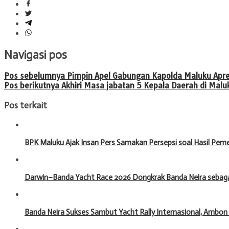
Navigasi pos
Pos sebelumnya
Pimpin Apel Gabungan Kapolda Maluku Apres
Pos berikutnya
Akhiri Masa jabatan 5 Kepala Daerah di Malu
Pos terkait
BPK Maluku Ajak Insan Pers Samakan Persepsi soal Hasil Pe
Darwin–Banda Yacht Race 2026 Dongkrak Banda Neira sebagai
Banda Neira Sukses Sambut Yacht Rally Internasional, Ambon