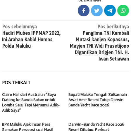
Navigasi
Pos sebelumnya
Pos berikutnya
Hadiri Mubes IPPMAP 2022,
Panglima TNI Kembali
pos
Ini Arahan Kabid Humas
Mutasi Danjen Kopassus,
Polda Maluku
Mayjen TNI Widi Prasetijono
Digantikan Brigjen TNI. H.
Iwan Setiawan
POS TERKAIT
Claire Hall dari Australia : “Saya
Bupati Maluku Tengah Zulkarnain
Datang ke Banda Bukan untuk
Awat Amir Resmi Tutup Darwin
Lomba Saja, Tapi Menemui Adik-
Banda Yacht Race 2026
Adik Saya”
BPK Maluku Ajak Insan Pers
Darwin–Banda Yacht Race 2026
Samakan Persepsi soal Hasil
Resmi Ditutup, Perkuat