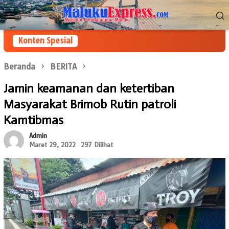
Loncat
Menu
ke
Mobile
konten
Konten Spesial
Beranda
BERITA
Jamin keamanan dan ketertiban
Masyarakat Brimob Rutin patroli
Kamtibmas
Admin
Maret 29, 2022
297 Dilihat