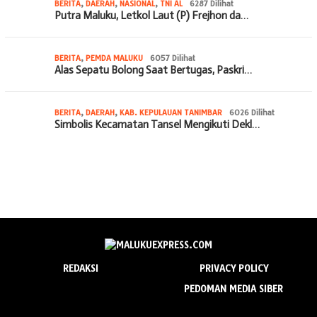
BERITA
,
DAERAH
,
NASIONAL
,
TNI AL
6287 Dilihat
Putra Maluku, Letkol Laut (P) Frejhon da…
BERITA
,
PEMDA MALUKU
6057 Dilihat
Alas Sepatu Bolong Saat Bertugas, Paskri…
BERITA
,
DAERAH
,
KAB. KEPULAUAN TANIMBAR
6026 Dilihat
Simbolis Kecamatan Tansel Mengikuti Dekl…
REDAKSI
PRIVACY POLICY
PEDOMAN MEDIA SIBER