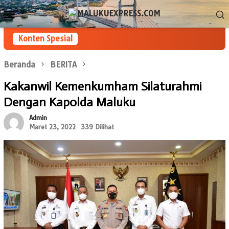
Loncat
Menu
ke
Mobile
konten
Konten Spesial
Beranda
BERITA
Kakanwil Kemenkumham Silaturahmi
Dengan Kapolda Maluku
Admin
Maret 23, 2022
339 Dilihat