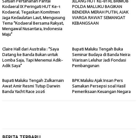
Satuan Pertahanan Pantai
JELANG HUT KE-81 RI, BRIMOB
Kodaeral IX Peringati HUT Ke-1
POLDA MALUKU BAGIKAN
Kodaeral, Tegaskan Komitmen
BENDERA MERAH PUTIH, AJAK
Jaga Kedaulatan Laut, Mengusung
WARGA RAWAT SEMANGAT
Tema “Kodaeral Bersama Rakyat,
KEBANGSAAN
Mengawal Nusantara, Indonesia
Maju”
Claire Hall dari Australia : “Saya
Bupati Maluku Tengah Buka
Datang ke Banda Bukan untuk
Seminar Budaya di Banda Neira:
Lomba Saja, Tapi Menemui Adik-
Warisan Leluhur Jadi Fondasi
Adik Saya”
Pembangunan
Bupati Maluku Tengah Zulkarnain
BPK Maluku Ajak Insan Pers
Awat Amir Resmi Tutup Darwin
Samakan Persepsi soal Hasil
Banda Yacht Race 2026
Pemeriksaan Keuangan Negara
BERITA TERBARU