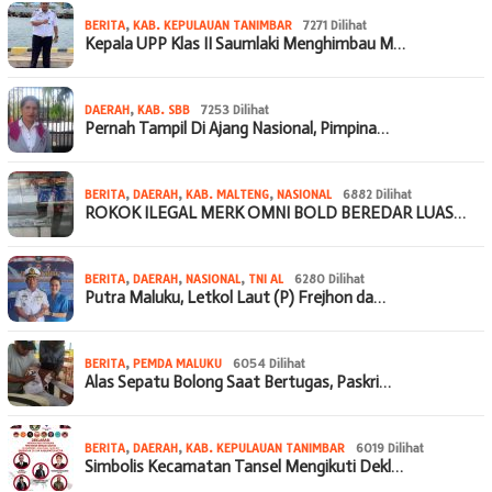
BERITA
,
KAB. KEPULAUAN TANIMBAR
7271 Dilihat
Kepala UPP Klas II Saumlaki Menghimbau M…
DAERAH
,
KAB. SBB
7253 Dilihat
Pernah Tampil Di Ajang Nasional, Pimpina…
BERITA
,
DAERAH
,
KAB. MALTENG
,
NASIONAL
6882 Dilihat
ROKOK ILEGAL MERK OMNI BOLD BEREDAR LUAS…
BERITA
,
DAERAH
,
NASIONAL
,
TNI AL
6280 Dilihat
Putra Maluku, Letkol Laut (P) Frejhon da…
BERITA
,
PEMDA MALUKU
6054 Dilihat
Alas Sepatu Bolong Saat Bertugas, Paskri…
BERITA
,
DAERAH
,
KAB. KEPULAUAN TANIMBAR
6019 Dilihat
Simbolis Kecamatan Tansel Mengikuti Dekl…