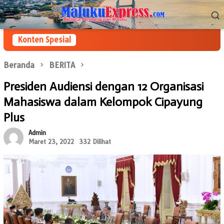
Loncat
Menu
ke
Mobile
konten
Konten Spesial
Beranda
BERITA
Presiden Audiensi dengan 12 Organisasi
Mahasiswa dalam Kelompok Cipayung
Plus
Admin
Maret 23, 2022
332 Dilihat