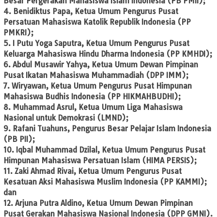
Besar Pergerakan Mahasiswa Islam Indonesia (PB PMII);
4. Benidiktus Papa, Ketua Umum Pengurus Pusat
Persatuan Mahasiswa Katolik Republik Indonesia (PP
PMKRI);
5. I Putu Yoga Saputra, Ketua Umum Pengurus Pusat
Keluarga Mahasiswa Hindu Dharma Indonesia (PP KMHDI);
6. Abdul Musawir Yahya, Ketua Umum Dewan Pimpinan
Pusat Ikatan Mahasiswa Muhammadiah (DPP IMM);
7. Wiryawan, Ketua Umum Pengurus Pusat Himpunan
Mahasiswa Budhis Indonesia (PP HIKMAHBUDHI);
8. Muhammad Asrul, Ketua Umum Liga Mahasiswa
Nasional untuk Demokrasi (LMND);
9. Rafani Tuahuns, Pengurus Besar Pelajar Islam Indonesia
(PB PII);
10. Iqbal Muhammad Dzilal, Ketua Umum Pengurus Pusat
Himpunan Mahasiswa Persatuan Islam (HIMA PERSIS);
11. Zaki Ahmad Rivai, Ketua Umum Pengurus Pusat
Kesatuan Aksi Mahasiswa Muslim Indonesia (PP KAMMI);
dan
12. Arjuna Putra Aldino, Ketua Umum Dewan Pimpinan
Pusat Gerakan Mahasiswa Nasional Indonesia (DPP GMNI).