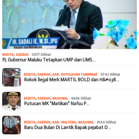
BERITA
,
DAERAH
12177 Dilihat
Pj. Gubernur Maluku Tetapkan UMP dan UMS…
BERITA
,
DAERAH
,
KAB. KEPULAUAN TANIMBAR
9742 Dilihat
Rokok Ilegal Merk MARTIL BOLD dan H&#038…
BERITA
,
DAERAH
,
NASIONAL
9686 Dilihat
Putusan MK “Matikan” Nafsu P…
BERITA
,
DAERAH
,
KAB. MALTENG
,
NASIONAL
8134 Dilihat
Baru Dua Bulan Di Lantik Bapak pejabat D…