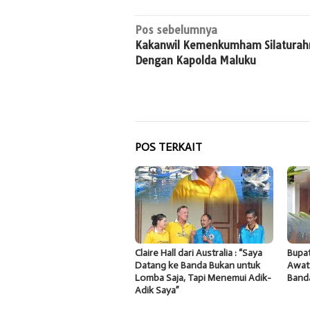
Navigasi
Pos sebelumnya
Kakanwil Kemenkumham Silaturah
pos
Dengan Kapolda Maluku
POS TERKAIT
Claire Hall dari Australia : “Saya
Bupat
Datang ke Banda Bukan untuk
Awat
Lomba Saja, Tapi Menemui Adik-
Band
Adik Saya”