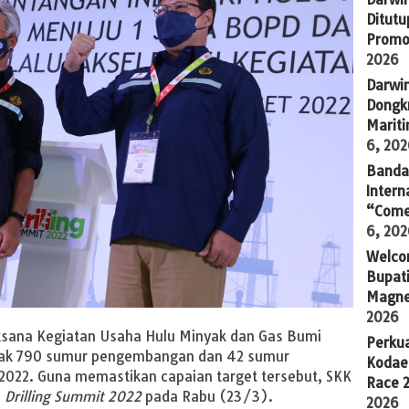
Ditutu
Promo
2026
Darwi
Dongkr
Marit
6, 20
Banda 
Intern
“Come
6, 20
Welco
Bupati
Magne
2026
ksana Kegiatan Usaha Hulu Minyak dan Gas Bumi
Perkua
ak 790 sumur pengembangan dan 42 sumur
Kodae
 2022. Guna memastikan capaian target tersebut, SKK
Race 
n
Drilling Summit 2022
pada Rabu (23/3).
2026