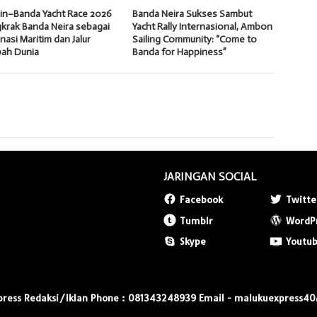
in–Banda Yacht Race 2026
Banda Neira Sukses Sambut
krak Banda Neira sebagai
Yacht Rally Internasional, Ambon
nasi Maritim dan Jalur
Sailing Community: “Come to
ah Dunia
Banda for Happiness”
JARINGAN SOCIAL
Facebook
Twitte
Tumblr
WordP
Skype
Youtu
press Redaksi/Iklan Phone : 081343248939 Email - malukuexpress4