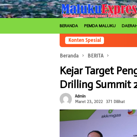
Loncat
ke
konten
BERANDA
PEMDA MALUKU
DAERA
Konten Spesial
Beranda
BERITA
Kejar Target Pen
Drilling Summit 
Admin
Maret 23, 2022
371 Dilihat