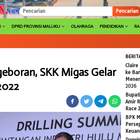
Pencarian
H
DPRD PROVINSI MALUKU
OLAHRAGA
PENDIDIKAN
R
BERIT
Claire
geboran, SKK Migas Gelar
ke Ba
Menem
2022
2026
Bupat
Amir 
Race 
BPK M
Persep
Keuan
Darwi