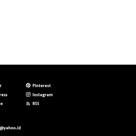
r
Pinterest
ress
Instagram
be
RSS
0@yahoo.id