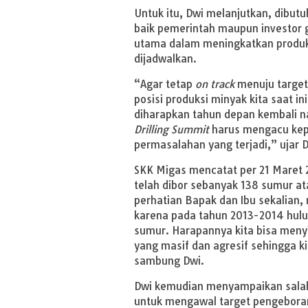
Untuk itu, Dwi melanjutkan, dibu
baik pemerintah maupun investor
utama dalam meningkatkan produks
dijadwalkan.
“Agar tetap
on track
menuju target 
posisi produksi minyak kita saat i
diharapkan tahun depan kembali n
Drilling Summit
harus mengacu kepa
permasalahan yang terjadi,” ujar D
SKK Migas mencatat per 21 Maret 
telah dibor sebanyak 138 sumur ata
perhatian Bapak dan Ibu sekalian,
karena pada tahun 2013-2014 hulu
sumur. Harapannya kita bisa menyi
yang masif dan agresif sehingga k
sambung Dwi.
Dwi kemudian menyampaikan salah 
untuk mengawal target pengebora