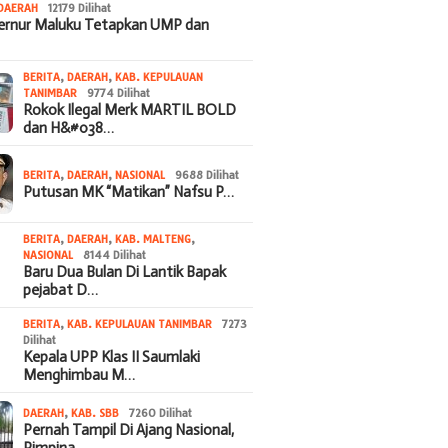
DAERAH
12179 Dilihat
bernur Maluku Tetapkan UMP dan
BERITA
,
DAERAH
,
KAB. KEPULAUAN
TANIMBAR
9774 Dilihat
Rokok Ilegal Merk MARTIL BOLD
dan H&#038…
BERITA
,
DAERAH
,
NASIONAL
9688 Dilihat
Putusan MK “Matikan” Nafsu P…
BERITA
,
DAERAH
,
KAB. MALTENG
,
NASIONAL
8144 Dilihat
Baru Dua Bulan Di Lantik Bapak
pejabat D…
BERITA
,
KAB. KEPULAUAN TANIMBAR
7273
Dilihat
Kepala UPP Klas II Saumlaki
Menghimbau M…
DAERAH
,
KAB. SBB
7260 Dilihat
Pernah Tampil Di Ajang Nasional,
Pimpina…