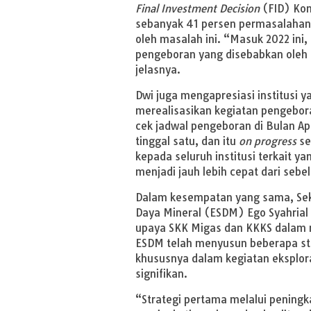
Final Investment Decision
(FID) Kon
sebanyak 41 persen permasalahan
oleh masalah ini. “Masuk 2022 ini
pengeboran yang disebabkan oleh 
jelasnya.
Dwi juga mengapresiasi institusi
merealisasikan kegiatan pengebora
cek jadwal pengeboran di Bulan Ap
tinggal satu, dan itu
on progress
se
kepada seluruh institusi terkait y
menjadi jauh lebih cepat dari seb
Dalam kesempatan yang sama, Sekr
Daya Mineral (ESDM) Ego Syahria
upaya SKK Migas dan KKKS dalam 
ESDM telah menyusun beberapa str
khususnya dalam kegiatan eksplo
signifikan.
“Strategi pertama melalui peningka