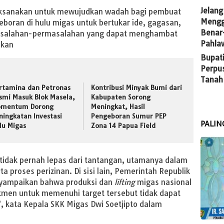
Jelang
ksanakan untuk mewujudkan wadah bagi pembuat
Mengg
eboran di hulu migas untuk bertukar ide, gagasan,
Benar
asalahan-permasalahan yang dapat menghambat
Pahla
ikan
Bupati
Perpu
Tanah
rtamina dan Petronas
Kontribusi Minyak Bumi dari
smi Masuk Blok Masela,
Kabupaten Sorong
mentum Dorong
Meningkat, Hasil
ningkatan Investasi
Pengeboran Sumur PEP
PALIN
lu Migas
Zona 14 Papua Field
tidak pernah lepas dari tantangan, utamanya dalam
a proses perizinan. Di sisi lain, Pemerintah Republik
nyampaikan bahwa produksi dan
lifting
migas nasional
itmen untuk memenuhi target tersebut tidak dapat
”, kata Kepala SKK Migas Dwi Soetjipto dalam