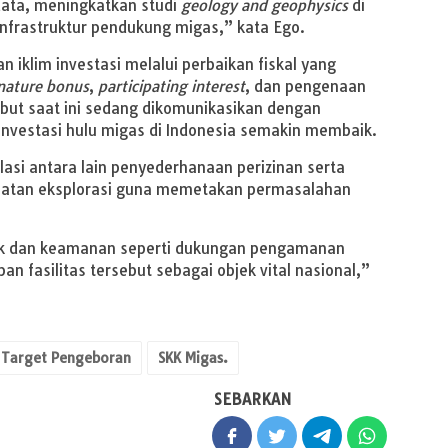
data, meningkatkan studi
geology and geophysics
di
infrastruktur pendukung migas,” kata Ego.
n iklim investasi melalui perbaikan fiskal yang
nature bonus
,
participating interest
, dan pengenaan
but saat ini sedang dikomunikasikan dengan
investasi hulu migas di Indonesia semakin membaik.
lasi antara lain penyederhanaan perizinan serta
atan eksplorasi guna memetakan permasalahan
itik dan keamanan seperti dukungan pengamanan
an fasilitas tersebut sebagai objek vital nasional,”
 Target Pengeboran
SKK Migas.
SEBARKAN