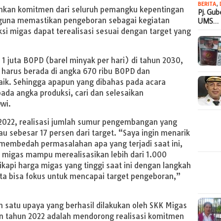
BERITA
,
tuhkan komitmen dari seluruh pemangku kepentingan
Pj. Gu
 guna memastikan pengeboran sebagai kegiatan
UMS…
i migas dapat terealisasi sesuai dengan target yang
1 juta BOPD (barel minyak per hari) di tahun 2030,
ni harus berada di angka 670 ribu BOPD dan
aik. Sehingga apapun yang dibahas pada acara
da angka produksi, cari dan selesaikan
wi.
2022, realisasi jumlah sumur pengembangan yang
u sebesar 17 persen dari target. “Saya ingin menarik
 membedah permasalahan apa yang terjadi saat ini,
 migas mampu merealisasikan lebih dari 1.000
kapi harga migas yang tinggi saat ini dengan langkah
ita bisa fokus untuk mencapai target pengeboran,”
satu upaya yang berhasil dilakukan oleh SKK Migas
n tahun 2022 adalah mendorong realisasi komitmen