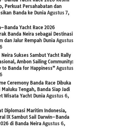
p, Perkuat Persahabatan dan
sikan Banda ke Dunia
Agustus 7,
n–Banda Yacht Race 2026
ak Banda Neira sebagai Destinasi
im dan Jalur Rempah Dunia
Agustus
26
Neira Sukses Sambut Yacht Rally
asional, Ambon Sailing Community:
 to Banda for Happiness”
Agustus
26
me Ceremony Banda Race Dibuka
 Maluku Tengah, Banda Siap Jadi
t Wisata Yacht Dunia
Agustus 6,
t Diplomasi Maritim Indonesia,
ral IX Sambut Sail Darwin–Banda
2026 di Banda Neira
Agustus 6,