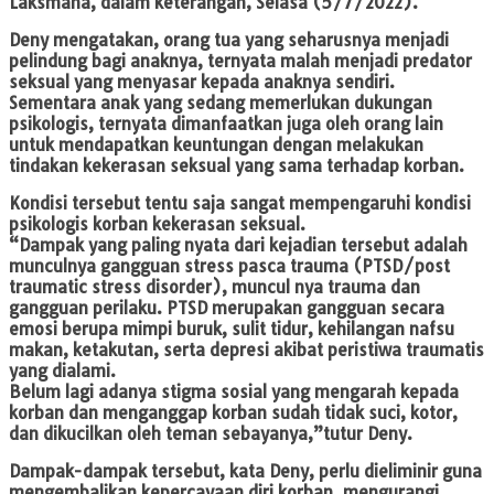
Laksmana, dalam keterangan, Selasa (5/7/2022).
Deny mengatakan, orang tua yang seharusnya menjadi
pelindung bagi anaknya, ternyata malah menjadi predator
seksual yang menyasar kepada anaknya sendiri.
Sementara anak yang sedang memerlukan dukungan
psikologis, ternyata dimanfaatkan juga oleh orang lain
untuk mendapatkan keuntungan dengan melakukan
tindakan kekerasan seksual yang sama terhadap korban.
Kondisi tersebut tentu saja sangat mempengaruhi kondisi
psikologis korban kekerasan seksual.
“Dampak yang paling nyata dari kejadian tersebut adalah
munculnya gangguan stress pasca trauma (PTSD/post
traumatic stress disorder), muncul nya trauma dan
gangguan perilaku. PTSD merupakan gangguan secara
emosi berupa mimpi buruk, sulit tidur, kehilangan nafsu
makan, ketakutan, serta depresi akibat peristiwa traumatis
yang dialami.
Belum lagi adanya stigma sosial yang mengarah kepada
korban dan menganggap korban sudah tidak suci, kotor,
dan dikucilkan oleh teman sebayanya,”tutur Deny.
Dampak-dampak tersebut, kata Deny, perlu dieliminir guna
mengembalikan kepercayaan diri korban, mengurangi