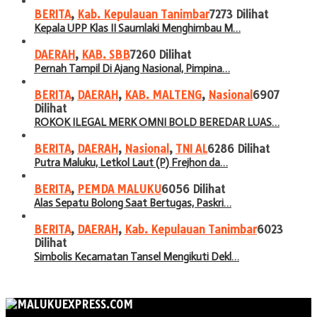
BERITA
,
Kab. Kepulauan Tanimbar
7273 Dilihat
Kepala UPP Klas II Saumlaki Menghimbau M…
DAERAH
,
KAB. SBB
7260 Dilihat
Pernah Tampil Di Ajang Nasional, Pimpina…
BERITA
,
DAERAH
,
KAB. MALTENG
,
Nasional
6907
Dilihat
ROKOK ILEGAL MERK OMNI BOLD BEREDAR LUAS…
BERITA
,
DAERAH
,
Nasional
,
TNI AL
6286 Dilihat
Putra Maluku, Letkol Laut (P) Frejhon da…
BERITA
,
PEMDA MALUKU
6056 Dilihat
Alas Sepatu Bolong Saat Bertugas, Paskri…
BERITA
,
DAERAH
,
Kab. Kepulauan Tanimbar
6023
Dilihat
Simbolis Kecamatan Tansel Mengikuti Dekl…