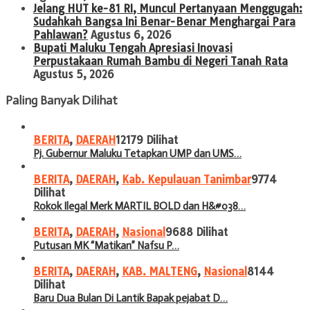
Jelang HUT ke-81 RI, Muncul Pertanyaan Menggugah:
Sudahkah Bangsa Ini Benar-Benar Menghargai Para
Pahlawan?
Agustus 6, 2026
Bupati Maluku Tengah Apresiasi Inovasi
Perpustakaan Rumah Bambu di Negeri Tanah Rata
Agustus 5, 2026
Paling Banyak Dilihat
BERITA
,
DAERAH
12179 Dilihat
Pj. Gubernur Maluku Tetapkan UMP dan UMS…
BERITA
,
DAERAH
,
Kab. Kepulauan Tanimbar
9774
Dilihat
Rokok Ilegal Merk MARTIL BOLD dan H&#038…
BERITA
,
DAERAH
,
Nasional
9688 Dilihat
Putusan MK “Matikan” Nafsu P…
BERITA
,
DAERAH
,
KAB. MALTENG
,
Nasional
8144
Dilihat
Baru Dua Bulan Di Lantik Bapak pejabat D…