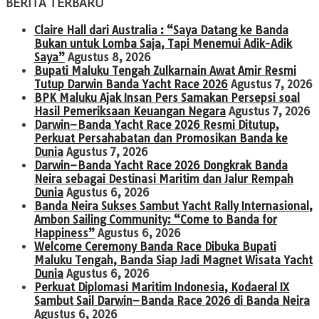
BERITA TERBARU
Claire Hall dari Australia : “Saya Datang ke Banda
Bukan untuk Lomba Saja, Tapi Menemui Adik-Adik
Saya”
Agustus 8, 2026
Bupati Maluku Tengah Zulkarnain Awat Amir Resmi
Tutup Darwin Banda Yacht Race 2026
Agustus 7, 2026
BPK Maluku Ajak Insan Pers Samakan Persepsi soal
Hasil Pemeriksaan Keuangan Negara
Agustus 7, 2026
Darwin–Banda Yacht Race 2026 Resmi Ditutup,
Perkuat Persahabatan dan Promosikan Banda ke
Dunia
Agustus 7, 2026
Darwin–Banda Yacht Race 2026 Dongkrak Banda
Neira sebagai Destinasi Maritim dan Jalur Rempah
Dunia
Agustus 6, 2026
Banda Neira Sukses Sambut Yacht Rally Internasional,
Ambon Sailing Community: “Come to Banda for
Happiness”
Agustus 6, 2026
Welcome Ceremony Banda Race Dibuka Bupati
Maluku Tengah, Banda Siap Jadi Magnet Wisata Yacht
Dunia
Agustus 6, 2026
Perkuat Diplomasi Maritim Indonesia, Kodaeral IX
Sambut Sail Darwin–Banda Race 2026 di Banda Neira
Agustus 6, 2026