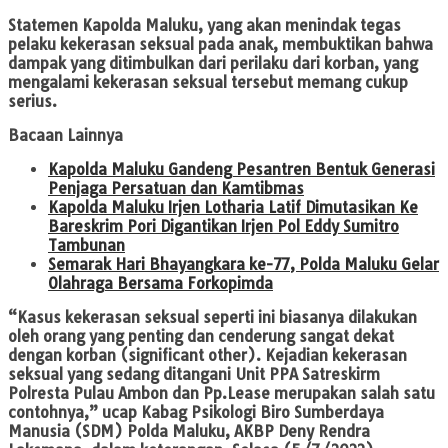
Statemen Kapolda Maluku, yang akan menindak tegas
pelaku kekerasan seksual pada anak, membuktikan bahwa
dampak yang ditimbulkan dari perilaku dari korban, yang
mengalami kekerasan seksual tersebut memang cukup
serius.
Bacaan Lainnya
Kapolda Maluku Gandeng Pesantren Bentuk Generasi
Penjaga Persatuan dan Kamtibmas
Kapolda Maluku Irjen Lotharia Latif Dimutasikan Ke
Bareskrim Pori Digantikan Irjen Pol Eddy Sumitro
Tambunan
Semarak Hari Bhayangkara ke-77, Polda Maluku Gelar
Olahraga Bersama Forkopimda
“Kasus kekerasan seksual seperti ini biasanya dilakukan
oleh orang yang penting dan cenderung sangat dekat
dengan korban (significant other). Kejadian kekerasan
seksual yang sedang ditangani Unit PPA Satreskirm
Polresta Pulau Ambon dan Pp.Lease merupakan salah satu
contohnya,” ucap Kabag Psikologi Biro Sumberdaya
Manusia (SDM) Polda Maluku, AKBP Deny Rendra