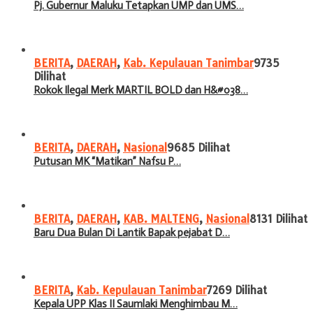
Pj. Gubernur Maluku Tetapkan UMP dan UMS…
BERITA
,
DAERAH
,
Kab. Kepulauan Tanimbar
9735
Dilihat
Rokok Ilegal Merk MARTIL BOLD dan H&#038…
BERITA
,
DAERAH
,
Nasional
9685 Dilihat
Putusan MK “Matikan” Nafsu P…
BERITA
,
DAERAH
,
KAB. MALTENG
,
Nasional
8131 Dilihat
Baru Dua Bulan Di Lantik Bapak pejabat D…
BERITA
,
Kab. Kepulauan Tanimbar
7269 Dilihat
Kepala UPP Klas II Saumlaki Menghimbau M…