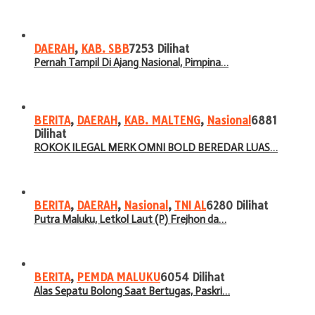
DAERAH
,
KAB. SBB
7253 Dilihat
Pernah Tampil Di Ajang Nasional, Pimpina…
BERITA
,
DAERAH
,
KAB. MALTENG
,
Nasional
6881
Dilihat
ROKOK ILEGAL MERK OMNI BOLD BEREDAR LUAS…
BERITA
,
DAERAH
,
Nasional
,
TNI AL
6280 Dilihat
Putra Maluku, Letkol Laut (P) Frejhon da…
BERITA
,
PEMDA MALUKU
6054 Dilihat
Alas Sepatu Bolong Saat Bertugas, Paskri…