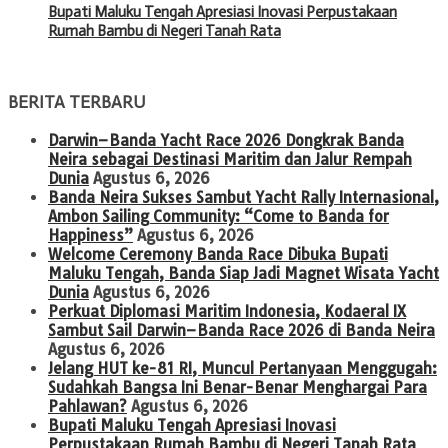
Bupati Maluku Tengah Apresiasi Inovasi Perpustakaan
Rumah Bambu di Negeri Tanah Rata
BERITA TERBARU
Darwin–Banda Yacht Race 2026 Dongkrak Banda
Neira sebagai Destinasi Maritim dan Jalur Rempah
Dunia
Agustus 6, 2026
Banda Neira Sukses Sambut Yacht Rally Internasional,
Ambon Sailing Community: “Come to Banda for
Happiness”
Agustus 6, 2026
Welcome Ceremony Banda Race Dibuka Bupati
Maluku Tengah, Banda Siap Jadi Magnet Wisata Yacht
Dunia
Agustus 6, 2026
Perkuat Diplomasi Maritim Indonesia, Kodaeral IX
Sambut Sail Darwin–Banda Race 2026 di Banda Neira
Agustus 6, 2026
Jelang HUT ke-81 RI, Muncul Pertanyaan Menggugah:
Sudahkah Bangsa Ini Benar-Benar Menghargai Para
Pahlawan?
Agustus 6, 2026
Bupati Maluku Tengah Apresiasi Inovasi
Perpustakaan Rumah Bambu di Negeri Tanah Rata