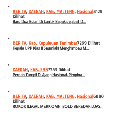
BERITA
,
DAERAH
,
KAB. MALTENG
,
Nasional
8129
Dilihat
Baru Dua Bulan Di Lantik Bapak pejabat D…
BERITA
,
Kab. Kepulauan Tanimbar
7269 Dilihat
Kepala UPP Klas II Saumlaki Menghimbau M…
DAERAH
,
KAB. SBB
7253 Dilihat
Pernah Tampil Di Ajang Nasional, Pimpina…
BERITA
,
DAERAH
,
KAB. MALTENG
,
Nasional
6880
Dilihat
ROKOK ILEGAL MERK OMNI BOLD BEREDAR LUAS…