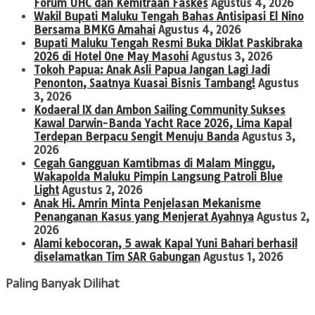
Forum UHC dan Kemitraan Faskes
Agustus 4, 2026
Wakil Bupati Maluku Tengah Bahas Antisipasi El Nino
Bersama BMKG Amahai
Agustus 4, 2026
Bupati Maluku Tengah Resmi Buka Diklat Paskibraka
2026 di Hotel One May Masohi
Agustus 3, 2026
Tokoh Papua: Anak Asli Papua Jangan Lagi Jadi
Penonton, Saatnya Kuasai Bisnis Tambang!
Agustus
3, 2026
Kodaeral IX dan Ambon Sailing Community Sukses
Kawal Darwin-Banda Yacht Race 2026, Lima Kapal
Terdepan Berpacu Sengit Menuju Banda
Agustus 3,
2026
Cegah Gangguan Kamtibmas di Malam Minggu,
Wakapolda Maluku Pimpin Langsung Patroli Blue
Light
Agustus 2, 2026
Anak Hi. Amrin Minta Penjelasan Mekanisme
Penanganan Kasus yang Menjerat Ayahnya
Agustus 2,
2026
Alami kebocoran, 5 awak Kapal Yuni Bahari berhasil
diselamatkan Tim SAR Gabungan
Agustus 1, 2026
Paling Banyak Dilihat