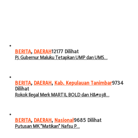
BERITA
,
DAERAH
12177 Dilihat
Pj. Gubernur Maluku Tetapkan UMP dan UMS…
BERITA
,
DAERAH
,
Kab. Kepulauan Tanimbar
9734
Dilihat
Rokok Ilegal Merk MARTIL BOLD dan H&#038…
BERITA
,
DAERAH
,
Nasional
9685 Dilihat
Putusan MK “Matikan” Nafsu P…