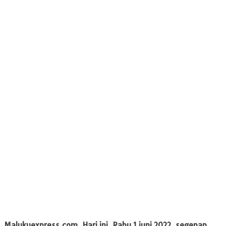
Malukuexpress.com
, Hari ini, Rabu 1 juni 2022, segenap