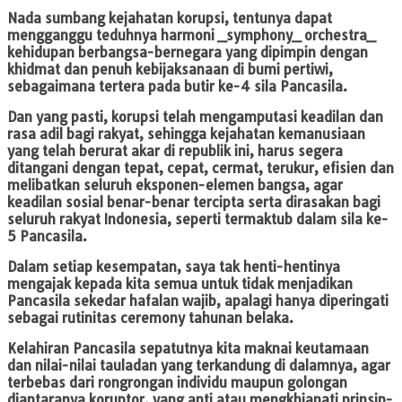
Nada sumbang kejahatan korupsi, tentunya dapat
mengganggu teduhnya harmoni _symphony_ orchestra_
kehidupan berbangsa-bernegara yang dipimpin dengan
khidmat dan penuh kebijaksanaan di bumi pertiwi,
sebagaimana tertera pada butir ke-4 sila Pancasila.
Dan yang pasti, korupsi telah mengamputasi keadilan dan
rasa adil bagi rakyat, sehingga kejahatan kemanusiaan
yang telah berurat akar di republik ini, harus segera
ditangani dengan tepat, cepat, cermat, terukur, efisien dan
melibatkan seluruh eksponen-elemen bangsa, agar
keadilan sosial benar-benar tercipta serta dirasakan bagi
seluruh rakyat Indonesia, seperti termaktub dalam sila ke-
5 Pancasila.
Dalam setiap kesempatan, saya tak henti-hentinya
mengajak kepada kita semua untuk tidak menjadikan
Pancasila sekedar hafalan wajib, apalagi hanya diperingati
sebagai rutinitas ceremony tahunan belaka.
Kelahiran Pancasila sepatutnya kita maknai keutamaan
dan nilai-nilai tauladan yang terkandung di dalamnya, agar
terbebas dari rongrongan individu maupun golongan
diantaranya koruptor, yang anti atau mengkhianati prinsip-