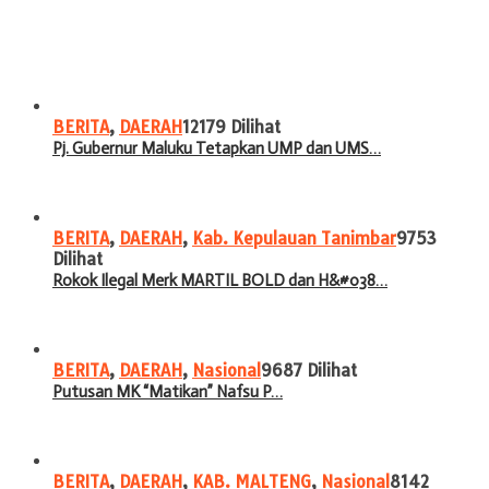
BERITA
,
DAERAH
12179 Dilihat
Pj. Gubernur Maluku Tetapkan UMP dan UMS…
BERITA
,
DAERAH
,
Kab. Kepulauan Tanimbar
9753
Dilihat
Rokok Ilegal Merk MARTIL BOLD dan H&#038…
BERITA
,
DAERAH
,
Nasional
9687 Dilihat
Putusan MK “Matikan” Nafsu P…
BERITA
,
DAERAH
,
KAB. MALTENG
,
Nasional
8142