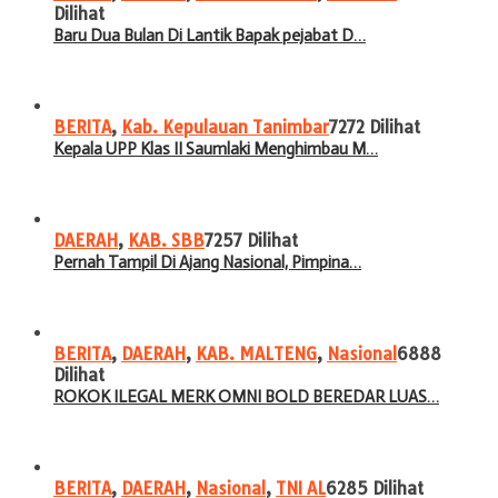
Dilihat
Baru Dua Bulan Di Lantik Bapak pejabat D…
BERITA
,
Kab. Kepulauan Tanimbar
7272 Dilihat
Kepala UPP Klas II Saumlaki Menghimbau M…
DAERAH
,
KAB. SBB
7257 Dilihat
Pernah Tampil Di Ajang Nasional, Pimpina…
BERITA
,
DAERAH
,
KAB. MALTENG
,
Nasional
6888
Dilihat
ROKOK ILEGAL MERK OMNI BOLD BEREDAR LUAS…
BERITA
,
DAERAH
,
Nasional
,
TNI AL
6285 Dilihat