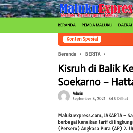
Loncat
ke
konten
BERANDA
PEMDA MALUKU
DAERA
Konten Spesial
Beranda
BERITA
Kisruh di Balik K
Soekarno – Hatta
Admin
September 3, 2021
348 Dilihat
Malukuexpress.com, JAKARTA
– Sa
berbagai kenaikan tarif di lingku
(Persero) Angkasa Pura (AP) 2. U