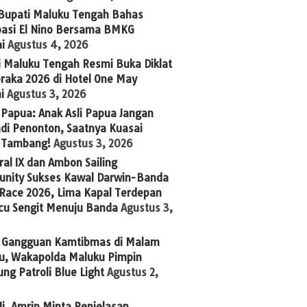
 Bupati Maluku Tengah Bahas
ipasi El Nino Bersama BMKG
i
Agustus 4, 2026
i Maluku Tengah Resmi Buka Diklat
raka 2026 di Hotel One May
i
Agustus 3, 2026
Papua: Anak Asli Papua Jangan
adi Penonton, Saatnya Kuasai
s Tambang!
Agustus 3, 2026
al IX dan Ambon Sailing
nity Sukses Kawal Darwin-Banda
 Race 2026, Lima Kapal Terdepan
cu Sengit Menuju Banda
Agustus 3,
 Gangguan Kamtibmas di Malam
u, Wakapolda Maluku Pimpin
ng Patroli Blue Light
Agustus 2,
i. Amrin Minta Penjelasan