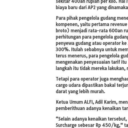
sekitar 4OOan rupiah per kilo. Ha
biaya baru dari AP2 yang dinamaka
Para pihak pengelola gudang mene
kompenen, yaitu pertama revenue
broto) menjadi rata-rata 6OOan rup
perhitungan para pengelola guda
penyewa gudang atau operator ke A
300%. Itulah sebabnya untuk mempe
terus menerus, para pengelola gu
mengenakan penyesuaian tarif itu
langkah itu tidak mereka lakukan,
Tetapi para operator juga menghad
cargo udara dipastikan bakal terju
darat yang lebih murah.
Ketua Umum ALFI, Adil Karim, m
pemberithuan adanya kenaikan tarif
“Selain adanya kenaikan tersebut, 
Surcharge sebesar Rp 450/kg,” ta