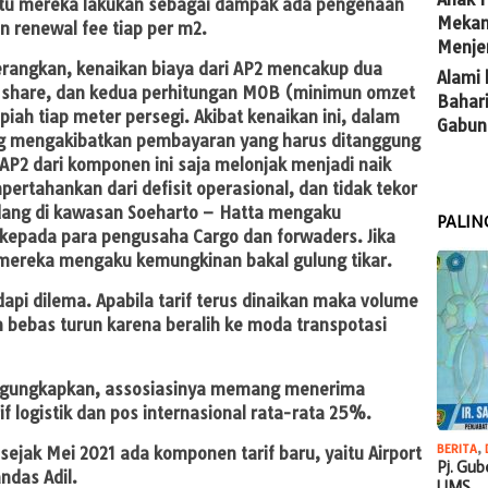
l itu mereka lakukan sebagai dampak ada pengenaan
Mekan
n renewal fee tiap per m2.
Menje
rangkan, kenaikan biaya dari AP2 mencakup dua
Alami 
 share, dan kedua perhitungan MOB (minimun omzet
Bahari
iah tiap meter persegi. Akibat kenaikan ini, dalam
Gabun
ng mengakibatkan pembayaran yang harus ditanggung
P2 dari komponen ini saja melonjak menjadi naik
rtahankan dari defisit operasional, dan tidak tekor
dang di kawasan Soeharto – Hatta mengaku
PALIN
 kepada para pengusaha Cargo dan forwaders. Jika
 mereka mengaku kemungkinan bakal gulung tikar.
api dilema. Apabila tarif terus dinaikan maka volume
n bebas turun karena beralih ke moda transpotasi
engungkapkan, assosiasinya memang menerima
 logistik dan pos internasional rata-rata 25%.
BERITA
,
sejak Mei 2021 ada komponen tarif baru, yaitu Airport
Pj. Gu
ndas Adil.
UMS…