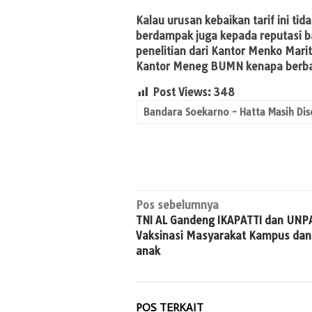
Kalau urusan kebaikan tarif ini ti
berdampak juga kepada reputasi ba
penelitian dari Kantor Menko Mari
Kantor Meneg BUMN kenapa berbaga
Post Views:
348
Bandara Soekarno - Hatta Masih Dise
Navigasi
Pos sebelumnya
TNI AL Gandeng IKAPATTI dan UNP
pos
Vaksinasi Masyarakat Kampus dan
anak
POS TERKAIT