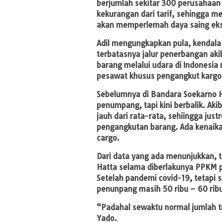
berjumlah sekitar 300 perusahaan
kekurangan dari tarif, sehingga m
akan memperlemah daya saing eksp
Adil mengungkapkan pula, kendala 
terbatasnya jalur penerbangan ak
barang melalui udara di Indones
pesawat khusus pengangkut kargo 
Sebelumnya di Bandara Soekarno H
penumpang, tapi kini berbalik. A
jauh dari rata-rata, sehiingga jus
pengangkutan barang. Ada kenaik
cargo.
Dari data yang ada menunjukkan, 
Hatta selama diberlakunya PPKM pe
Setelah pandemi covid-19, tetapi
penunpang masih 50 ribu – 6O rib
“Padahal sewaktu normal jumlah tr
Yado.