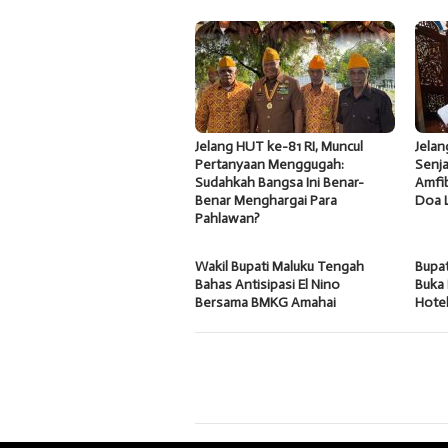
Jelang HUT ke-81 RI, Muncul
Jela
Pertanyaan Menggugah:
Senja
Sudahkah Bangsa Ini Benar-
Amfib
Benar Menghargai Para
Doa 
Pahlawan?
Wakil Bupati Maluku Tengah
Bupa
Bahas Antisipasi El Nino
Buka 
Bersama BMKG Amahai
Hote