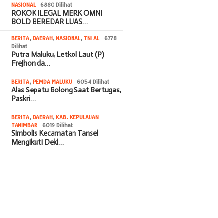
NASIONAL
6880 Dilihat
ROKOK ILEGAL MERK OMNI
BOLD BEREDAR LUAS…
BERITA
,
DAERAH
,
NASIONAL
,
TNI AL
6278
Dilihat
Putra Maluku, Letkol Laut (P)
Frejhon da…
BERITA
,
PEMDA MALUKU
6054 Dilihat
Alas Sepatu Bolong Saat Bertugas,
Paskri…
BERITA
,
DAERAH
,
KAB. KEPULAUAN
TANIMBAR
6019 Dilihat
Simbolis Kecamatan Tansel
Mengikuti Dekl…