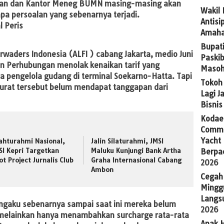
ngan dan Kantor Meneg BUMN masing-masing akan
Wakil
pa persoalan yang sebenarnya terjadi.
Antis
Amaha
Bupat
rwaders Indonesia (ALFI ) cabang Jakarta, medio Juni
Paskib
an Perhubungan menolak kenaikan tarif yang
Masoh
a pengelola gudang di terminal Soekarno-Hatta. Tapi
Tokoh 
urat tersebut belum mendapat tanggapan dari
Lagi J
Bisni
Kodaer
Commu
Yacht
lahturahmi Nasional,
Jalin Silaturahmi, JMSI
SI Kepri Targetkan
Maluku Kunjungi Bank Artha
Berpa
lot Project Jurnalis Club
Graha Internasional Cabang
2026
Ambon
Cegah
Mingg
Langsu
ngaku sebenarnya sampai saat ini mereka belum
2026
 melainkan hanya menambahkan surcharge rata-rata
Anak H