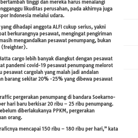
 bertambah tinggi dan mereka harus menalangi
engganggu likuditas perusahan, pada akhirnya juga
or Indonesia melalui udara.
yang dihadapi anggota ALFI cukup serius, yakni
ibat berkurangnya pesawat, mengingat pengiriman
ia masih mengandalkan pesawat penumpang, bukan
(freighter).
atta cargo lebih banyak diangkut dengan pesawat
kibat pandemi covid-19 pesawat penumpang melorot
tru pesawat cargolah yang malah jadi andalan
an barang sekitar 20% -25% yang dibewa pesawat
traffic pergerakan penumpang di bandara Soekarno-
r hari baru berkisar 20 ribu – 25 ribu penumpang.
 sebelum diberlakukanya PPKM, pergerakan
uan orang.
aficnya mencapai 150 ribu – 180 ribu per hari,” kata