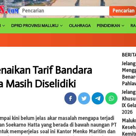
Pencarian
H
DPRD PROVINSI MALUKU
OLAHRAGA
PENDIDIKAN
R
BERIT
Jelang
enaikan Tarif Bandara
Mengg
Benar
 Masih Diselidiki
Pahla
Jelan
Khusus
IX Gel
2026
mpai kini belum jelas akar masalah mengapa terjadi
Maluk
ngan Soekarno Hatta yang berada di bawah naungan PT
Keseh
ntuk memperjelas soal ini Kantor Menko Maritim dan
Kemit