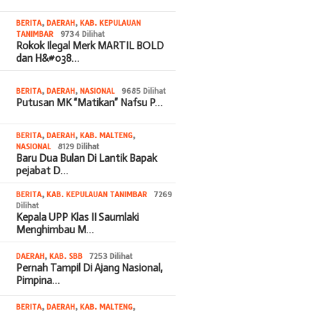
BERITA
,
DAERAH
,
KAB. KEPULAUAN
TANIMBAR
9734 Dilihat
Rokok Ilegal Merk MARTIL BOLD
dan H&#038…
BERITA
,
DAERAH
,
NASIONAL
9685 Dilihat
Putusan MK “Matikan” Nafsu P…
BERITA
,
DAERAH
,
KAB. MALTENG
,
NASIONAL
8129 Dilihat
Baru Dua Bulan Di Lantik Bapak
pejabat D…
BERITA
,
KAB. KEPULAUAN TANIMBAR
7269
Dilihat
Kepala UPP Klas II Saumlaki
Menghimbau M…
DAERAH
,
KAB. SBB
7253 Dilihat
Pernah Tampil Di Ajang Nasional,
Pimpina…
BERITA
,
DAERAH
,
KAB. MALTENG
,