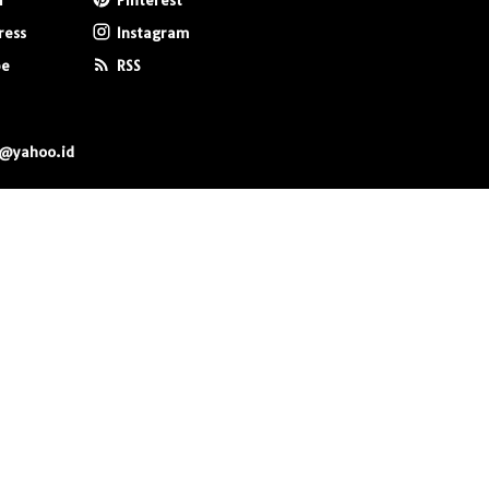
r
Pinterest
ress
Instagram
be
RSS
0@yahoo.id