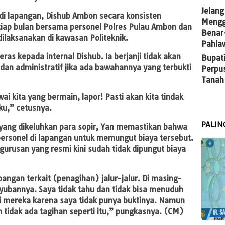
Jelang
di lapangan, Dishub Ambon secara konsisten
Mengg
iap bulan bersama personel Polres Pulau Ambon dan
Benar
dilaksanakan di kawasan Politeknik.
Pahla
as kepada internal Dishub. Ia berjanji tidak akan
Bupati
an administratif jika ada bawahannya yang terbukti
Perpu
Tanah
i kita yang bermain, lapor! Pasti akan kita tindak
ku,” cetusnya.
PALIN
” yang dikeluhkan para sopir, Yan memastikan bahwa
ersonel di lapangan untuk memungut biaya tersebut.
urusan yang resmi kini sudah tidak dipungut biaya
pangan terkait (penagihan) jalur-jalur. Di masing-
yubannya. Saya tidak tahu dan tidak bisa menuduh
si mereka karena saya tidak punya buktinya. Namun
n tidak ada tagihan seperti itu,” pungkasnya. (CM)