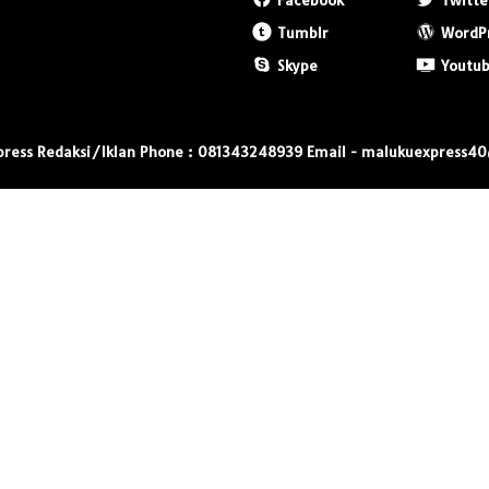
Facebook
Twitte
Tumblr
WordP
Skype
Youtu
press Redaksi/Iklan Phone : 081343248939 Email - malukuexpress4