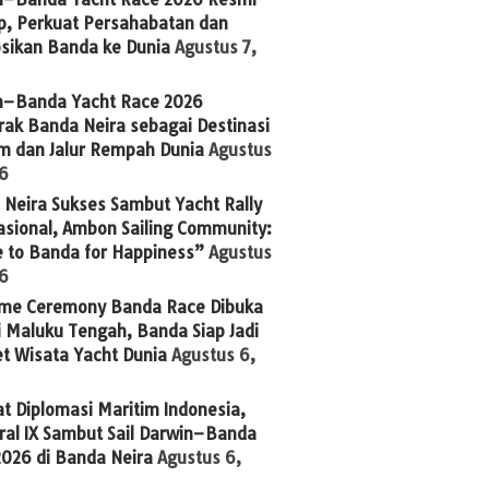
p, Perkuat Persahabatan dan
sikan Banda ke Dunia
Agustus 7,
n–Banda Yacht Race 2026
ak Banda Neira sebagai Destinasi
im dan Jalur Rempah Dunia
Agustus
26
Neira Sukses Sambut Yacht Rally
asional, Ambon Sailing Community:
 to Banda for Happiness”
Agustus
26
me Ceremony Banda Race Dibuka
 Maluku Tengah, Banda Siap Jadi
t Wisata Yacht Dunia
Agustus 6,
t Diplomasi Maritim Indonesia,
ral IX Sambut Sail Darwin–Banda
2026 di Banda Neira
Agustus 6,