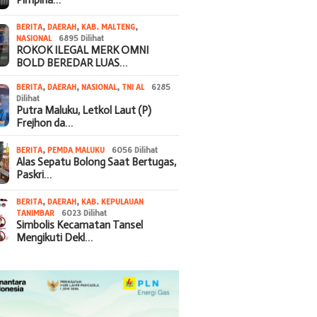
BERITA
,
DAERAH
,
KAB. MALTENG
,
NASIONAL
6895 Dilihat
ROKOK ILEGAL MERK OMNI
BOLD BEREDAR LUAS…
BERITA
,
DAERAH
,
NASIONAL
,
TNI AL
6285
Dilihat
Putra Maluku, Letkol Laut (P)
Frejhon da…
BERITA
,
PEMDA MALUKU
6056 Dilihat
Alas Sepatu Bolong Saat Bertugas,
Paskri…
BERITA
,
DAERAH
,
KAB. KEPULAUAN
TANIMBAR
6023 Dilihat
Simbolis Kecamatan Tansel
Mengikuti Dekl…