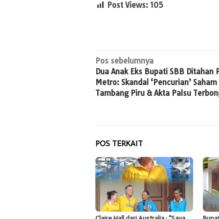
Post Views:
105
Navigasi
Pos sebelumnya
Dua Anak Eks Bupati SBB Ditahan 
pos
Metro: Skandal ‘Pencurian’ Saham
Tambang Piru & Akta Palsu Terbon
POS TERKAIT
Claire Hall dari Australia : “Saya
Bupat