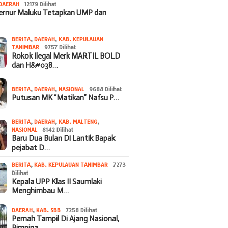
DAERAH
12179 Dilihat
bernur Maluku Tetapkan UMP dan
BERITA
,
DAERAH
,
KAB. KEPULAUAN
TANIMBAR
9757 Dilihat
Rokok Ilegal Merk MARTIL BOLD
dan H&#038…
BERITA
,
DAERAH
,
NASIONAL
9688 Dilihat
Putusan MK “Matikan” Nafsu P…
BERITA
,
DAERAH
,
KAB. MALTENG
,
NASIONAL
8142 Dilihat
Baru Dua Bulan Di Lantik Bapak
pejabat D…
BERITA
,
KAB. KEPULAUAN TANIMBAR
7273
Dilihat
Kepala UPP Klas II Saumlaki
Menghimbau M…
DAERAH
,
KAB. SBB
7258 Dilihat
Pernah Tampil Di Ajang Nasional,
Pimpina…