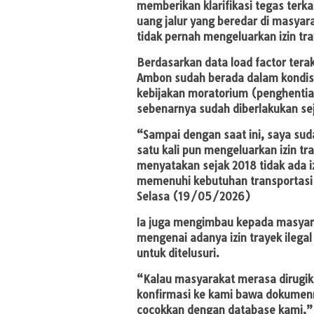
memberikan klarifikasi tegas terka
uang jalur yang beredar di masyar
tidak pernah mengeluarkan izin tr
Berdasarkan data load factor terak
Ambon sudah berada dalam kondisi 
kebijakan moratorium (penghentian
sebenarnya sudah diberlakukan se
“Sampai dengan saat ini, saya su
satu kali pun mengeluarkan izin tr
menyatakan sejak 2018 tidak ada iz
memenuhi kebutuhan transportasi 
Selasa (19/05/2026)
Ia juga mengimbau kepada masyara
mengenai adanya izin trayek ileg
untuk ditelusuri.
“Kalau masyarakat merasa dirugika
konfirmasi ke kami bawa dokumennya
cocokkan dengan database kami,”