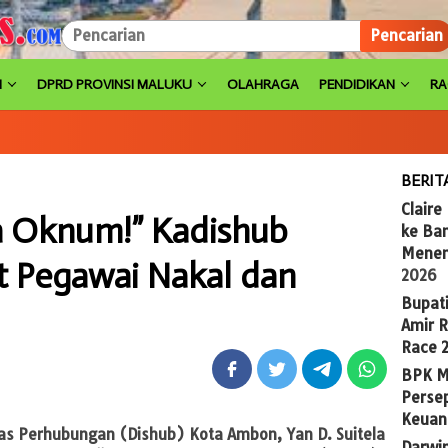
Pencarian
H
DPRD PROVINSI MALUKU
OLAHRAGA
PENDIDIKAN
R
BERIT
Claire
a Oknum!” Kadishub
ke Ba
Menem
t Pegawai Nakal dan
2026
Bupat
Amir 
Race 
BPK M
Persep
Keuan
nas Perhubungan (Dishub) Kota Ambon, Yan D. Suitela
Darwi