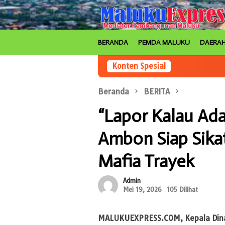
Loncat
ke
konten
BERANDA
PEMDA MALUKU
DAERA
Konten Spesial
Beranda
BERITA
“Lapor Kalau Ad
Ambon Siap Sika
Mafia Trayek
Admin
Mei 19, 2026
105 Dilihat
MALUKUEXPRESS.COM
, Kepala Di