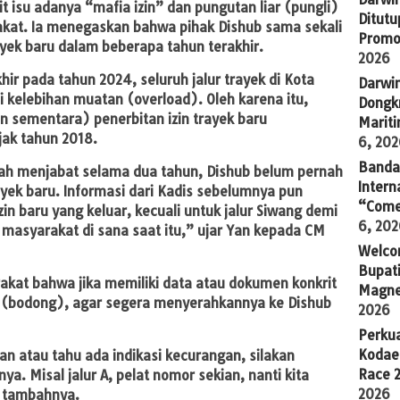
it isu adanya “mafia izin” dan pungutan liar (pungli)
Ditutu
akat. Ia menegaskan bahwa pihak Dishub sama sekali
Promo
ayek baru dalam beberapa tahun terakhir.
2026
hir pada tahun 2024, seluruh jalur trayek di Kota
Darwi
kelebihan muatan (overload). Oleh karena itu,
Dongkr
 sementara) penerbitan izin trayek baru
Marit
jak tahun 2018.
6, 20
Banda 
dah menjabat selama dua tahun, Dishub belum pernah
Intern
ayek baru. Informasi dari Kadis sebelumnya pun
“Come
in baru yang keluar, kecuali untuk jalur Siwang demi
6, 20
masyarakat di sana saat itu,” ujar Yan kepada CM
Welco
Bupati
kat bahwa jika memiliki data atau dokumen konkrit
Magne
al (bodong), agar segera menyerahkannya ke Dishub
2026
Perkua
Kodae
n atau tahu ada indikasi kecurangan, silakan
Race 
. Misal jalur A, pelat nomor sekian, nanti kita
2026
 tambahnya.