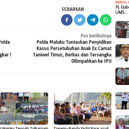
BERITA
,
Pj. Gu
SEBARKAN
UMS…
Pos berikutnya
Polda
Polda Maluku Tuntaskan Penyidikan
Kasus Persetubuhan Anak Ex Camat
gkar !
Taniwel Timur, Berkas dan Tersangka
Dilimpahkan ke JPU
i Maluku Tengah Zulkarnain
Darwin–Banda Yacht Race 2026