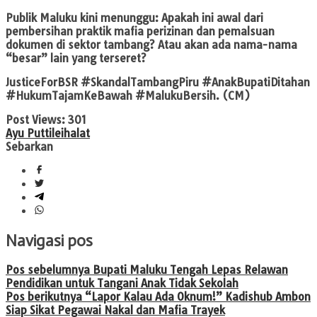
Publik Maluku kini menunggu: Apakah ini awal dari
pembersihan praktik mafia perizinan dan pemalsuan
dokumen di sektor tambang? Atau akan ada nama-nama
“besar” lain yang terseret?
JusticeForBSR #SkandalTambangPiru #AnakBupatiDitahan
#HukumTajamKeBawah #MalukuBersih. (CM)
Post Views:
301
Ayu Puttileihalat
Sebarkan
Navigasi pos
Pos sebelumnya
Bupati Maluku Tengah Lepas Relawan
Pendidikan untuk Tangani Anak Tidak Sekolah
Pos berikutnya
“Lapor Kalau Ada Oknum!” Kadishub Ambon
Siap Sikat Pegawai Nakal dan Mafia Trayek