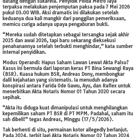
datang dengan sukarela. Penyidik Polda Metro Jaya
terpaksa melakukan penjemputan paksa pada 7 Mei 2026
pukul 03.00 WIB. Aksi dramatis ini dilakukan setelah
keduanya dua kali mangkir dari panggilan pemeriksaan,
memicu curiga adanya upaya pengaburan bukti.
“Mereka sudah ditetapkan sebagai tersangka sejak akhir
2025 dan awal 2026, tapi baru sekarang dieksekusi
penahanannya setelah terbukti menghindar,” kata sumber
internal penyidikan.
Modus Operandi: Hapus Saham Lawan Lewat Akta Palsu?
Kasus ini bermula dari laporan keras PT Bina Sewangi Raya
(BSR). Kuasa hukum BSR, Andreas Dony, membongkar
dalil kejahatan yang sistematis. Ia menuduh adanya
konspirasi antara Farida Ode Gawu, Ayu, dan Raflex untuk
menerbitkan Akta Notaris Nomor 01 Tahun 2020 secara
sepihak.
“Akta itu diduga kuat dimanipulasi untuk menghilangkan
kepemilikan saham PT BSR di PT MPM. Padahal, saham itu
sah dibeli!” tegas Andreas, Minggu (17/5/2026).
Tak berhenti di situ, permainan kotor allegedly berlanjut.
Pada 2024, terbit lagi Akta Notaris Nomor 02 Tahun 2024