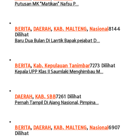
Putusan MK “Matikan” Nafsu P…
BERITA
,
DAERAH
,
KAB. MALTENG
,
Nasional
8144
Dilihat
Baru Dua Bulan Di Lantik Bapak pejabat D…
BERITA
,
Kab. Kepulauan Tanimbar
7273 Dilihat
Kepala UPP Klas II Saumlaki Menghimbau M…
DAERAH
,
KAB. SBB
7261 Dilihat
Pernah Tampil Di Ajang Nasional, Pimpina…
BERITA
,
DAERAH
,
KAB. MALTENG
,
Nasional
6907
Dilihat