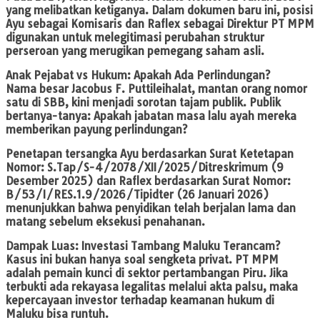
yang melibatkan ketiganya. Dalam dokumen baru ini, posisi
Ayu sebagai Komisaris dan Raflex sebagai Direktur PT MPM
digunakan untuk melegitimasi perubahan struktur
perseroan yang merugikan pemegang saham asli.
Anak Pejabat vs Hukum: Apakah Ada Perlindungan?
Nama besar Jacobus F. Puttileihalat, mantan orang nomor
satu di SBB, kini menjadi sorotan tajam publik. Publik
bertanya-tanya: Apakah jabatan masa lalu ayah mereka
memberikan payung perlindungan?
Penetapan tersangka Ayu berdasarkan Surat Ketetapan
Nomor: S.Tap/S-4/2078/XII/2025/Ditreskrimum (9
Desember 2025) dan Raflex berdasarkan Surat Nomor:
B/53/I/RES.1.9/2026/Tipidter (26 Januari 2026)
menunjukkan bahwa penyidikan telah berjalan lama dan
matang sebelum eksekusi penahanan.
Dampak Luas: Investasi Tambang Maluku Terancam?
Kasus ini bukan hanya soal sengketa privat. PT MPM
adalah pemain kunci di sektor pertambangan Piru. Jika
terbukti ada rekayasa legalitas melalui akta palsu, maka
kepercayaan investor terhadap keamanan hukum di
Maluku bisa runtuh.