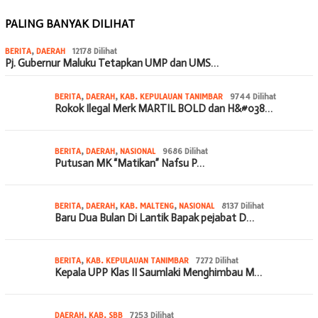
PALING BANYAK DILIHAT
BERITA
,
DAERAH
12178 Dilihat
Pj. Gubernur Maluku Tetapkan UMP dan UMS…
BERITA
,
DAERAH
,
KAB. KEPULAUAN TANIMBAR
9744 Dilihat
Rokok Ilegal Merk MARTIL BOLD dan H&#038…
BERITA
,
DAERAH
,
NASIONAL
9686 Dilihat
Putusan MK “Matikan” Nafsu P…
BERITA
,
DAERAH
,
KAB. MALTENG
,
NASIONAL
8137 Dilihat
Baru Dua Bulan Di Lantik Bapak pejabat D…
BERITA
,
KAB. KEPULAUAN TANIMBAR
7272 Dilihat
Kepala UPP Klas II Saumlaki Menghimbau M…
DAERAH
,
KAB. SBB
7253 Dilihat