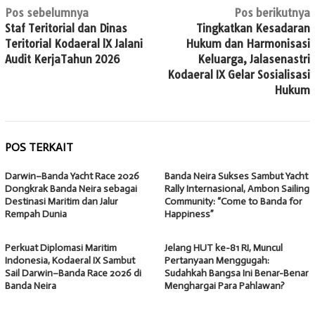
Navigasi
Pos sebelumnya
Pos berikutnya
Staf Teritorial dan Dinas
Tingkatkan Kesadaran
pos
Teritorial Kodaeral lX Jalani
Hukum dan Harmonisasi
Audit KerjaTahun 2026
Keluarga, Jalasenastri
Kodaeral IX Gelar Sosialisasi
Hukum
POS TERKAIT
Darwin–Banda Yacht Race 2026
Banda Neira Sukses Sambut Yacht
Dongkrak Banda Neira sebagai
Rally Internasional, Ambon Sailing
Destinasi Maritim dan Jalur
Community: “Come to Banda for
Rempah Dunia
Happiness”
Perkuat Diplomasi Maritim
Jelang HUT ke-81 RI, Muncul
Indonesia, Kodaeral IX Sambut
Pertanyaan Menggugah:
Sail Darwin–Banda Race 2026 di
Sudahkah Bangsa Ini Benar-Benar
Banda Neira
Menghargai Para Pahlawan?