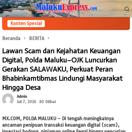
Loncat
Menu
ke
Mobile
konten
Konten Spesial
Beranda
BERITA
Lawan Scam dan Kejahatan Keuangan
Digital, Polda Maluku–OJK Luncurkan
Gerakan SALAWAKU, Perkuat Peran
Bhabinkamtibmas Lindungi Masyarakat
Hingga Desa
Admin
Juli 7, 2026
80 Dilihat
MX.COM
, POLDA MALUKU – Di tengah meningkatnya
ancaman penipuan transaksi keuangan digital (scam),
investasi bodong, pinjaman online ilegal hingga pencurian