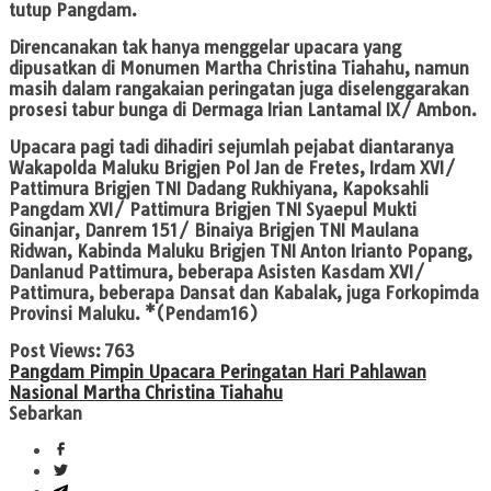
tutup Pangdam.
Direncanakan tak hanya menggelar upacara yang
dipusatkan di Monumen Martha Christina Tiahahu, namun
masih dalam rangakaian peringatan juga diselenggarakan
prosesi tabur bunga di Dermaga Irian Lantamal IX/ Ambon.
Upacara pagi tadi dihadiri sejumlah pejabat diantaranya
Wakapolda Maluku Brigjen Pol Jan de Fretes, Irdam XVI/
Pattimura Brigjen TNI Dadang Rukhiyana, Kapoksahli
Pangdam XVI/ Pattimura Brigjen TNI Syaepul Mukti
Ginanjar, Danrem 151/ Binaiya Brigjen TNI Maulana
Ridwan, Kabinda Maluku Brigjen TNI Anton Irianto Popang,
Danlanud Pattimura, beberapa Asisten Kasdam XVI/
Pattimura, beberapa Dansat dan Kabalak, juga Forkopimda
Provinsi Maluku. *(Pendam16)
Post Views:
763
Pangdam Pimpin Upacara Peringatan Hari Pahlawan
Nasional Martha Christina Tiahahu
Sebarkan