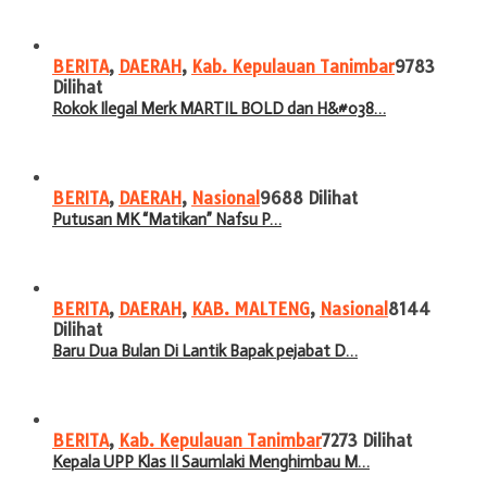
BERITA
,
DAERAH
,
Kab. Kepulauan Tanimbar
9783
Dilihat
Rokok Ilegal Merk MARTIL BOLD dan H&#038…
BERITA
,
DAERAH
,
Nasional
9688 Dilihat
Putusan MK “Matikan” Nafsu P…
BERITA
,
DAERAH
,
KAB. MALTENG
,
Nasional
8144
Dilihat
Baru Dua Bulan Di Lantik Bapak pejabat D…
BERITA
,
Kab. Kepulauan Tanimbar
7273 Dilihat
Kepala UPP Klas II Saumlaki Menghimbau M…