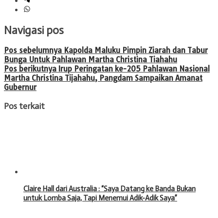
Navigasi pos
Pos sebelumnya
Kapolda Maluku Pimpin Ziarah dan Tabur
Bunga Untuk Pahlawan Martha Christina Tiahahu
Pos berikutnya
Irup Peringatan ke-205 Pahlawan Nasional
Martha Christina Tijahahu, Pangdam Sampaikan Amanat
Gubernur
Pos terkait
Claire Hall dari Australia : “Saya Datang ke Banda Bukan
untuk Lomba Saja, Tapi Menemui Adik-Adik Saya”