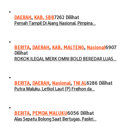
DAERAH
,
KAB. SBB
7262 Dilihat
Pernah Tampil Di Ajang Nasional, Pimpina…
BERITA
,
DAERAH
,
KAB. MALTENG
,
Nasional
6907
Dilihat
ROKOK ILEGAL MERK OMNI BOLD BEREDAR LUAS…
BERITA
,
DAERAH
,
Nasional
,
TNI AL
6286 Dilihat
Putra Maluku, Letkol Laut (P) Frejhon da…
BERITA
,
PEMDA MALUKU
6056 Dilihat
Alas Sepatu Bolong Saat Bertugas, Paskri…