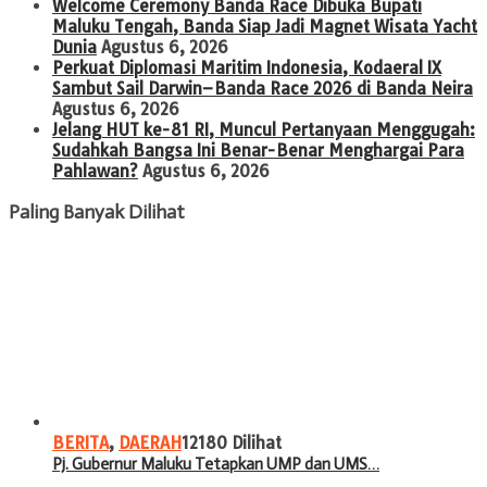
Welcome Ceremony Banda Race Dibuka Bupati
Maluku Tengah, Banda Siap Jadi Magnet Wisata Yacht
Dunia
Agustus 6, 2026
Perkuat Diplomasi Maritim Indonesia, Kodaeral IX
Sambut Sail Darwin–Banda Race 2026 di Banda Neira
Agustus 6, 2026
Jelang HUT ke-81 RI, Muncul Pertanyaan Menggugah:
Sudahkah Bangsa Ini Benar-Benar Menghargai Para
Pahlawan?
Agustus 6, 2026
Paling Banyak Dilihat
BERITA
,
DAERAH
12180 Dilihat
Pj. Gubernur Maluku Tetapkan UMP dan UMS…