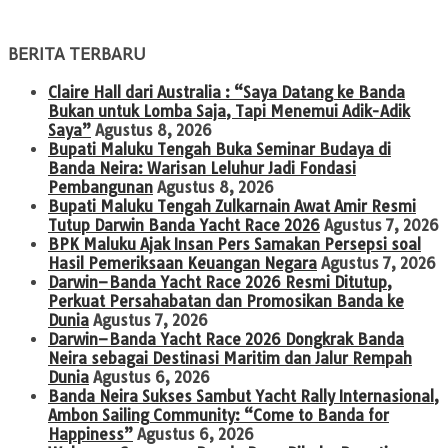
BERITA TERBARU
Claire Hall dari Australia : “Saya Datang ke Banda
Bukan untuk Lomba Saja, Tapi Menemui Adik-Adik
Saya”
Agustus 8, 2026
Bupati Maluku Tengah Buka Seminar Budaya di
Banda Neira: Warisan Leluhur Jadi Fondasi
Pembangunan
Agustus 8, 2026
Bupati Maluku Tengah Zulkarnain Awat Amir Resmi
Tutup Darwin Banda Yacht Race 2026
Agustus 7, 2026
BPK Maluku Ajak Insan Pers Samakan Persepsi soal
Hasil Pemeriksaan Keuangan Negara
Agustus 7, 2026
Darwin–Banda Yacht Race 2026 Resmi Ditutup,
Perkuat Persahabatan dan Promosikan Banda ke
Dunia
Agustus 7, 2026
Darwin–Banda Yacht Race 2026 Dongkrak Banda
Neira sebagai Destinasi Maritim dan Jalur Rempah
Dunia
Agustus 6, 2026
Banda Neira Sukses Sambut Yacht Rally Internasional,
Ambon Sailing Community: “Come to Banda for
Happiness”
Agustus 6, 2026