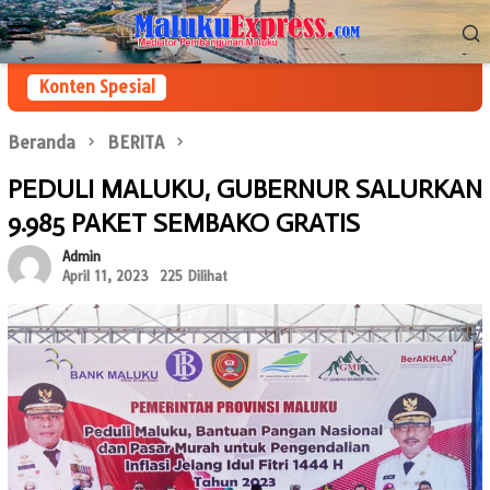
Loncat
Menu
ke
Mobile
konten
Konten Spesial
Beranda
BERITA
PEDULI MALUKU, GUBERNUR SALURKAN
9.985 PAKET SEMBAKO GRATIS
Admin
April 11, 2023
225 Dilihat