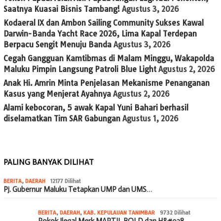
Saatnya Kuasai Bisnis Tambang!
Agustus 3, 2026
Kodaeral IX dan Ambon Sailing Community Sukses Kawal
Darwin-Banda Yacht Race 2026, Lima Kapal Terdepan
Berpacu Sengit Menuju Banda
Agustus 3, 2026
Cegah Gangguan Kamtibmas di Malam Minggu, Wakapolda
Maluku Pimpin Langsung Patroli Blue Light
Agustus 2, 2026
Anak Hi. Amrin Minta Penjelasan Mekanisme Penanganan
Kasus yang Menjerat Ayahnya
Agustus 2, 2026
Alami kebocoran, 5 awak Kapal Yuni Bahari berhasil
diselamatkan Tim SAR Gabungan
Agustus 1, 2026
PALING BANYAK DILIHAT
BERITA
,
DAERAH
12177 Dilihat
Pj. Gubernur Maluku Tetapkan UMP dan UMS…
BERITA
,
DAERAH
,
KAB. KEPULAUAN TANIMBAR
9732 Dilihat
Rokok Ilegal Merk MARTIL BOLD dan H&#038…