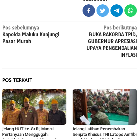
Navigasi
Pos sebelumnya
Pos berikutnya
Kapolda Maluku Kunjungi
BUKA RAKORDA TPID,
pos
Pasar Murah
GUBERNUR APRESIASI
UPAYA PENGENDALIAN
INFLASI
POS TERKAIT
Jelang HUT ke-81 RI, Muncul
Jelang Latihan Penembakan
Pertanyaan Menggugah:
Senjata Khusus TNI Latops Amfibi