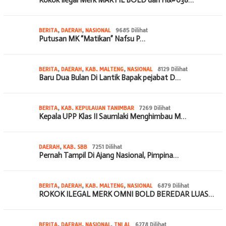
BERITA
,
DAERAH
,
NASIONAL
9685 Dilihat
Putusan MK “Matikan” Nafsu P…
BERITA
,
DAERAH
,
KAB. MALTENG
,
NASIONAL
8129 Dilihat
Baru Dua Bulan Di Lantik Bapak pejabat D…
BERITA
,
KAB. KEPULAUAN TANIMBAR
7269 Dilihat
Kepala UPP Klas II Saumlaki Menghimbau M…
DAERAH
,
KAB. SBB
7251 Dilihat
Pernah Tampil Di Ajang Nasional, Pimpina…
BERITA
,
DAERAH
,
KAB. MALTENG
,
NASIONAL
6879 Dilihat
ROKOK ILEGAL MERK OMNI BOLD BEREDAR LUAS…
BERITA
,
DAERAH
,
NASIONAL
,
TNI AL
6278 Dilihat