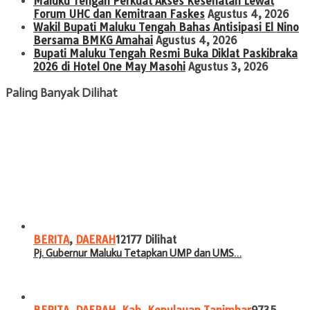
Maluku Tengah Perkuat Akses Kesehatan Lewat
Forum UHC dan Kemitraan Faskes
Agustus 4, 2026
Wakil Bupati Maluku Tengah Bahas Antisipasi El Nino
Bersama BMKG Amahai
Agustus 4, 2026
Bupati Maluku Tengah Resmi Buka Diklat Paskibraka
2026 di Hotel One May Masohi
Agustus 3, 2026
Paling Banyak Dilihat
BERITA
,
DAERAH
12177 Dilihat
Pj. Gubernur Maluku Tetapkan UMP dan UMS…