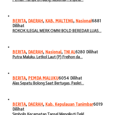
BERITA
,
DAERAH
,
KAB. MALTENG
,
Nasional
6881
Dilihat
ROKOK ILEGAL MERK OMNI BOLD BEREDAR LUAS…
BERITA
,
DAERAH
,
Nasional
,
TNI AL
6280 Dilihat
Putra Maluku, Letkol Laut (P) Frejhon da…
BERITA
,
PEMDA MALUKU
6054 Dilihat
Alas Sepatu Bolong Saat Bertugas, Paskri…
BERITA
,
DAERAH
,
Kab. Kepulauan Tanimbar
6019
Dilihat
Simbolis Kecamatan Tansel Mengikuti Dekl…