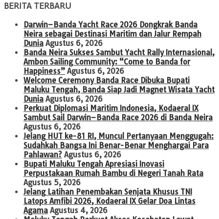
BERITA TERBARU
Darwin–Banda Yacht Race 2026 Dongkrak Banda
Neira sebagai Destinasi Maritim dan Jalur Rempah
Dunia
Agustus 6, 2026
Banda Neira Sukses Sambut Yacht Rally Internasional,
Ambon Sailing Community: “Come to Banda for
Happiness”
Agustus 6, 2026
Welcome Ceremony Banda Race Dibuka Bupati
Maluku Tengah, Banda Siap Jadi Magnet Wisata Yacht
Dunia
Agustus 6, 2026
Perkuat Diplomasi Maritim Indonesia, Kodaeral IX
Sambut Sail Darwin–Banda Race 2026 di Banda Neira
Agustus 6, 2026
Jelang HUT ke-81 RI, Muncul Pertanyaan Menggugah:
Sudahkah Bangsa Ini Benar-Benar Menghargai Para
Pahlawan?
Agustus 6, 2026
Bupati Maluku Tengah Apresiasi Inovasi
Perpustakaan Rumah Bambu di Negeri Tanah Rata
Agustus 5, 2026
Jelang Latihan Penembakan Senjata Khusus TNI
Latops Amfibi 2026, Kodaeral IX Gelar Doa Lintas
Agama
Agustus 4, 2026