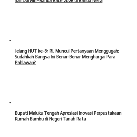
Sail Darwin–Banda Race 2026 di Banda Neira
Jelang HUT ke-81 RI, Muncul Pertanyaan Menggugah:
Sudahkah Bangsa Ini Benar-Benar Menghargai Para
Pahlawan?
Bupati Maluku Tengah Apresiasi Inovasi Perpustakaan
Rumah Bambu di Negeri Tanah Rata