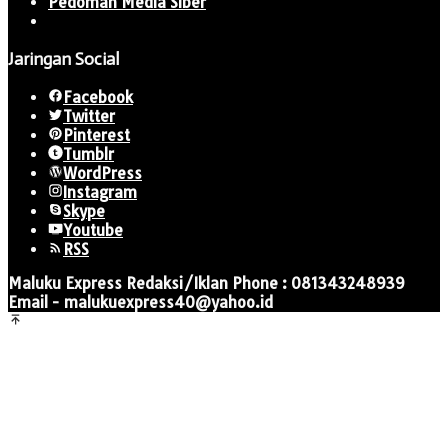
Pedoman Media Siber
Jaringan Social
Facebook
Twitter
Pinterest
Tumblr
WordPress
Instagram
Skype
Youtube
RSS
Maluku Express Redaksi/Iklan Phone : 081343248939
Email - malukuexpress40@yahoo.id