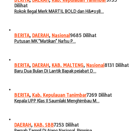
BERITA
,
DAERAH
,
Kab. Kepulauan Tanimbar
9735
Dilihat
Rokok Ilegal Merk MARTIL BOLD dan H&#038…
BERITA
,
DAERAH
,
Nasional
9685 Dilihat
Putusan MK “Matikan” Nafsu P…
BERITA
,
DAERAH
,
KAB. MALTENG
,
Nasional
8131 Dilihat
Baru Dua Bulan Di Lantik Bapak pejabat D…
BERITA
,
Kab. Kepulauan Tanimbar
7269 Dilihat
Kepala UPP Klas II Saumlaki Menghimbau M…
DAERAH
,
KAB. SBB
7253 Dilihat
Pernah Tampil Di Ajang Nasional, Pimpina…