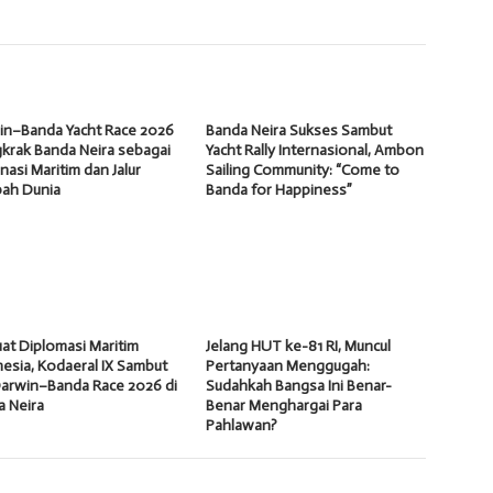
in–Banda Yacht Race 2026
Banda Neira Sukses Sambut
krak Banda Neira sebagai
Yacht Rally Internasional, Ambon
nasi Maritim dan Jalur
Sailing Community: “Come to
ah Dunia
Banda for Happiness”
at Diplomasi Maritim
Jelang HUT ke-81 RI, Muncul
esia, Kodaeral IX Sambut
Pertanyaan Menggugah:
Darwin–Banda Race 2026 di
Sudahkah Bangsa Ini Benar-
a Neira
Benar Menghargai Para
Pahlawan?