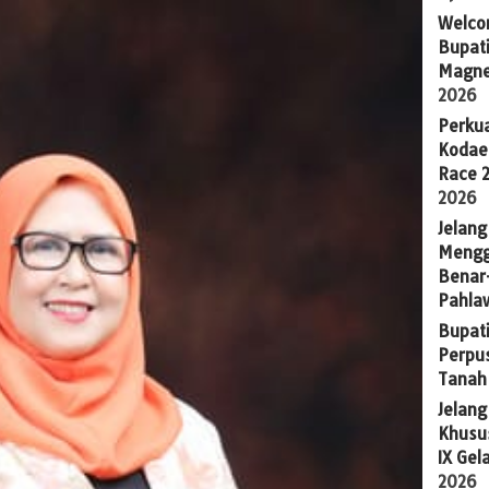
Welco
Bupati
Magne
2026
Perkua
Kodae
Race 
2026
Jelang
Mengg
Benar
Pahla
Bupati
Perpu
Tanah
Jelan
Khusus
IX Gel
2026