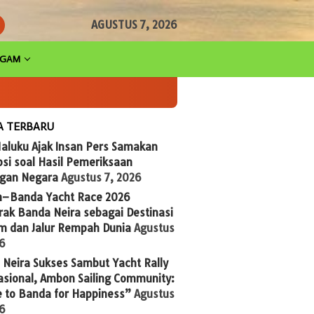
AGUSTUS 7, 2026
AGAM
A TERBARU
aluku Ajak Insan Pers Samakan
si soal Hasil Pemeriksaan
gan Negara
Agustus 7, 2026
n–Banda Yacht Race 2026
ak Banda Neira sebagai Destinasi
im dan Jalur Rempah Dunia
Agustus
26
Neira Sukses Sambut Yacht Rally
asional, Ambon Sailing Community:
 to Banda for Happiness”
Agustus
26