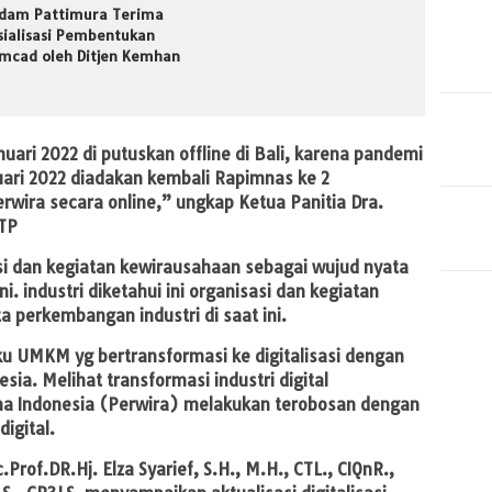
dam Pattimura Terima
sialisasi Pembentukan
mcad oleh Ditjen Kemhan
ari 2022 di putuskan offline di Bali, karena pandemi
uari 2022 diadakan kembali Rapimnas ke 2
wira secara online,” ungkap Ketua Panitia Dra.
TP
asi dan kegiatan kewirausahaan sebagai wujud nyata
. industri diketahui ini organisasi dan kegiatan
 perkembangan industri di saat ini.
u UMKM yg bertransformasi ke digitalisasi dengan
ia. Melihat transformasi industri digital
 Indonesia (Perwira) melakukan terobosan dengan
igital.
rof.DR.Hj. Elza Syarief, S.H., M.H., CTL., CIQnR.,