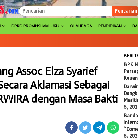
Pencarian
H
DPRD PROVINSI MALUKU
OLAHRAGA
PENDIDIKAN
R
BERIT
BPK M
g Assoc Elza Syarief
Persep
Keuan
 Secara Aklamasi Sebagai
Darwi
Dongkr
WIRA dengan Masa Bakti
Marit
6, 20
Banda 
Intern
“Come
6, 20