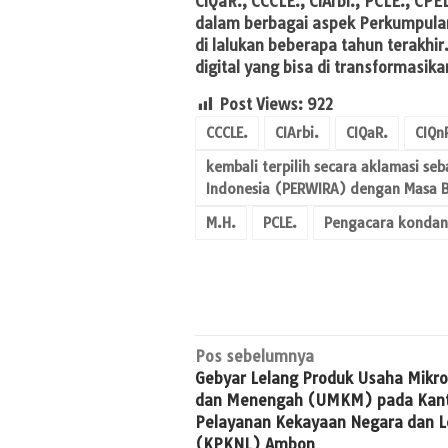
CIQaR., CCCLE., CIArbi., PCLE., CPE
dalam berbagai aspek Perkumpula
di lalukan beberapa tahun terakhir
digital yang bisa di transformasi
Post Views:
922
CCCLE.
CIArbi.
CIQaR.
CIQn
kembali terpilih secara aklamasi 
Indonesia (PERWIRA) dengan Masa B
M.H.
PCLE.
Pengacara kondang
Navigasi
Pos sebelumnya
Gebyar Lelang Produk Usaha Mikro
pos
dan Menengah (UMKM) pada Kan
Pelayanan Kekayaan Negara dan L
(KPKNL) Ambon