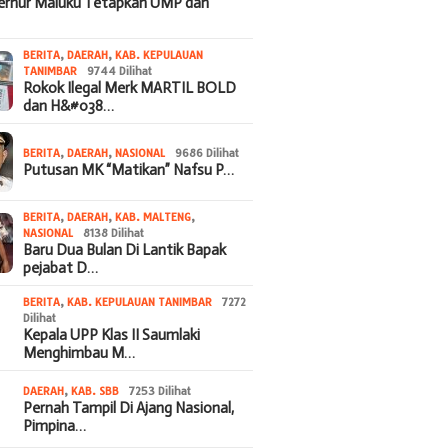
bernur Maluku Tetapkan UMP dan
BERITA
,
DAERAH
,
KAB. KEPULAUAN
TANIMBAR
9744 Dilihat
Rokok Ilegal Merk MARTIL BOLD
dan H&#038…
BERITA
,
DAERAH
,
NASIONAL
9686 Dilihat
Putusan MK “Matikan” Nafsu P…
BERITA
,
DAERAH
,
KAB. MALTENG
,
NASIONAL
8138 Dilihat
Baru Dua Bulan Di Lantik Bapak
pejabat D…
BERITA
,
KAB. KEPULAUAN TANIMBAR
7272
Dilihat
Kepala UPP Klas II Saumlaki
Menghimbau M…
DAERAH
,
KAB. SBB
7253 Dilihat
Pernah Tampil Di Ajang Nasional,
Pimpina…