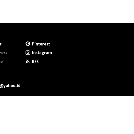
r
Pinterest
ress
Instagram
be
RSS
0@yahoo.id