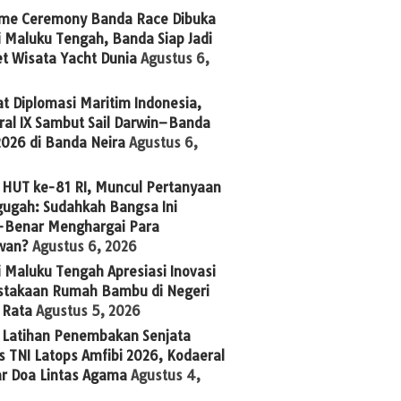
me Ceremony Banda Race Dibuka
 Maluku Tengah, Banda Siap Jadi
t Wisata Yacht Dunia
Agustus 6,
t Diplomasi Maritim Indonesia,
ral IX Sambut Sail Darwin–Banda
2026 di Banda Neira
Agustus 6,
 HUT ke-81 RI, Muncul Pertanyaan
ugah: Sudahkah Bangsa Ini
-Benar Menghargai Para
wan?
Agustus 6, 2026
 Maluku Tengah Apresiasi Inovasi
stakaan Rumah Bambu di Negeri
 Rata
Agustus 5, 2026
g Latihan Penembakan Senjata
 TNI Latops Amfibi 2026, Kodaeral
ar Doa Lintas Agama
Agustus 4,