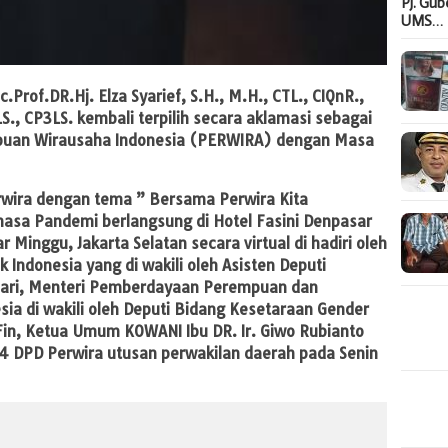
Pj. Gu
UMS…
rof.DR.Hj. Elza Syarief, S.H., M.H., CTL., CIQnR.,
LS., CP3LS. kembali terpilih secara aklamasi sebagai
uan Wirausaha Indonesia (PERWIRA) dengan Masa
wira dengan tema ” Bersama Perwira Kita
masa Pandemi berlangsung di Hotel Fasini Denpasar
 Minggu, Jakarta Selatan secara virtual di hadiri oleh
Indonesia yang di wakili oleh Asisten Deputi
a Sari, Menteri Pemberdayaan Perempuan dan
sia di wakili oleh Deputi Bidang Kesetaraan Gender
 Fin, Ketua Umum KOWANI Ibu DR. Ir. Giwo Rubianto
34 DPD Perwira utusan perwakilan daerah pada Senin