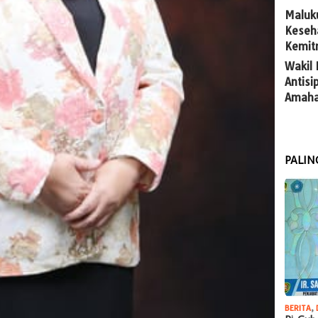
Maluk
Keseh
Kemit
Wakil
Antis
Amaha
PALIN
BERITA
,