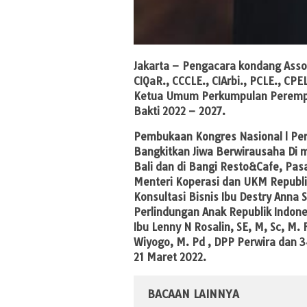
Jakarta
– Pengacara kondang Assoc.P
CIQaR., CCCLE., CIArbi., PCLE., CPE
Ketua Umum Perkumpulan Peremp
Bakti 2022 – 2027.
Pembukaan Kongres Nasional l Per
Bangkitkan Jiwa Berwirausaha Di 
Bali dan di Bangi Resto&Cafe, Pasar
Menteri Koperasi dan UKM Republik 
Konsultasi Bisnis Ibu Destry Ann
Perlindungan Anak Republik Indone
Ibu Lenny N Rosalin, SE, M, Sc, M.
Wiyogo, M. Pd , DPP Perwira dan 
21 Maret 2022.
BACAAN LAINNYA