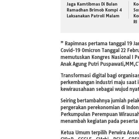
Jaga Kamtibmas Di Bulan
Ko
Ramadhan Brimob Kompi 4
So
Laksanakan Patroli Malam
Ko
RI
” Rapimnas pertama tanggal 19 Janu
Covid-19 Omicron Tanggal 22 Febr
memutuskan Kongres Nasional I Per
Anak Agung Putri Puspawati,MM,C
Transformasi digital bagi organis
perkembangan industri maju saat ini
kewirausahaan sebagai wujud nyata
Seiring bertambahnya jumlah pelak
pergerakan perekonomian di Indones
Perkumpulan Perempuan Wirausaha
menambah kegiatan pada peserta d
Ketua Umum terpilih Perwira Assoc.P