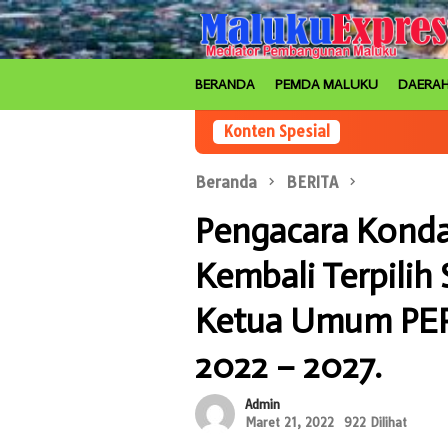
Loncat
ke
konten
BERANDA
PEMDA MALUKU
DAERA
Konten Spesial
Beranda
BERITA
Pengacara Kondan
Kembali Terpilih
Ketua Umum PER
2022 – 2027.
Admin
Maret 21, 2022
922 Dilihat