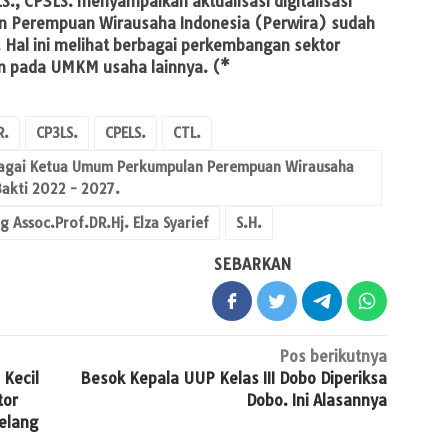
LS., CP3LS. menyampaikan aktualisasi digitalisasi
n Perempuan Wirausaha Indonesia (Perwira) sudah
. Hal ini melihat berbagai perkembangan sektor
kan pada UMKM usaha lainnya. (*
R.
CP3LS.
CPELS.
CTL.
sebagai Ketua Umum Perkumpulan Perempuan Wirausaha
akti 2022 - 2027.
 Assoc.Prof.DR.Hj. Elza Syarief
S.H.
SEBARKAN
Pos berikutnya
 Kecil
Besok Kepala UUP Kelas III Dobo Diperiksa
tor
Dobo. Ini Alasannya
elang