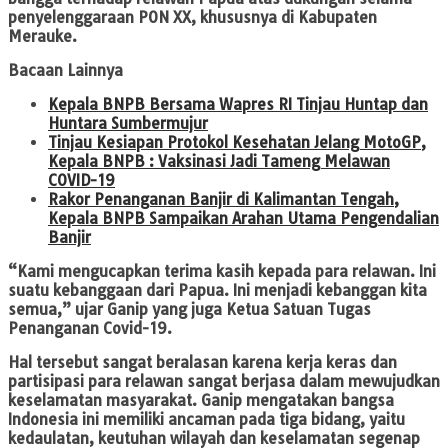
penyelenggaraan PON XX, khususnya di Kabupaten
Merauke.
Bacaan Lainnya
Kepala BNPB Bersama Wapres RI Tinjau Huntap dan
Huntara Sumbermujur
Tinjau Kesiapan Protokol Kesehatan Jelang MotoGP,
Kepala BNPB : Vaksinasi Jadi Tameng Melawan
COVID-19
Rakor Penanganan Banjir di Kalimantan Tengah,
Kepala BNPB Sampaikan Arahan Utama Pengendalian
Banjir
“Kami mengucapkan terima kasih kepada para relawan. Ini
suatu kebanggaan dari Papua. Ini menjadi kebanggan kita
semua,” ujar Ganip yang juga Ketua Satuan Tugas
Penanganan Covid-19.
Hal tersebut sangat beralasan karena kerja keras dan
partisipasi para relawan sangat berjasa dalam mewujudkan
keselamatan masyarakat. Ganip mengatakan bangsa
Indonesia ini memiliki ancaman pada tiga bidang, yaitu
kedaulatan, keutuhan wilayah dan keselamatan segenap