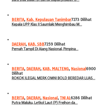
BERITA
,
Kab. Kepulauan Tanimbar
7273 Dilihat
Kepala UPP Klas II Saumlaki Menghimbau M…
DAERAH
,
KAB. SBB
7259 Dilihat
Pernah Tampil Di Ajang Nasional, Pimpina…
BERITA
,
DAERAH
,
KAB. MALTENG
,
Nasional
6900
Dilihat
ROKOK ILEGAL MERK OMNI BOLD BEREDAR LUAS…
BERITA
,
DAERAH
,
Nasional
,
TNI AL
6286 Dilihat
Putra Maluku, Letkol Laut (P) Frejhon da…