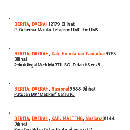
BERITA
,
DAERAH
12179 Dilihat
Pj. Gubernur Maluku Tetapkan UMP dan UMS…
BERITA
,
DAERAH
,
Kab. Kepulauan Tanimbar
9763
Dilihat
Rokok Ilegal Merk MARTIL BOLD dan H&#038…
BERITA
,
DAERAH
,
Nasional
9688 Dilihat
Putusan MK “Matikan” Nafsu P…
BERITA
,
DAERAH
,
KAB. MALTENG
,
Nasional
8144
Dilihat
Baru Dua Bulan Di Lantik Bapak pejabat D…