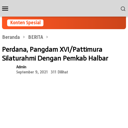
Loncat
Menu
ke
Mobile
konten
Konten Spesial
Beranda
BERITA
Perdana, Pangdam XVI/Pattimura
Silaturahmi Dengan Pemkab Halbar
Admin
September 9, 2021
311 Dilihat