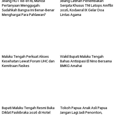
Jelang HUT ke-81 RI, Muncul
Jelang Latihan Penembakan
Pertanyaan Menggugah:
Senjata Khusus TNI Latops Amfibi
Sudahkah Bangsa Ini Benar-Benar
2026, Kodaeral IX Gelar Doa
Menghargai Para Pahlawan?
Lintas Agama
Maluku Tengah Perkuat Akses
Wakil Bupati Maluku Tengah
Kesehatan Lewat Forum UHC dan
Bahas Antisipasi El Nino Bersama
Kemitraan Faskes
BMKG Amahai
Bupati Maluku Tengah Resmi Buka
Tokoh Papua: Anak Asli Papua
Diklat Paskibraka 2026 di Hotel
Jangan Lagi Jadi Penonton,