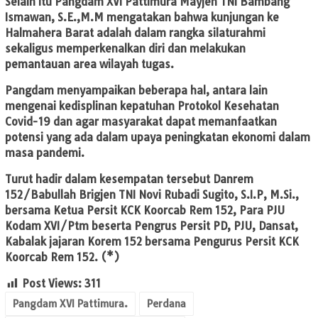
Selain itu Pangdam XVI Pattimura Mayjen TNI Bambang
Ismawan, S.E.,M.M mengatakan bahwa kunjungan ke
Halmahera Barat adalah dalam rangka silaturahmi
sekaligus memperkenalkan diri dan melakukan
pemantauan area wilayah tugas.
Pangdam menyampaikan beberapa hal, antara lain
mengenai kedisplinan kepatuhan Protokol Kesehatan
Covid-19 dan agar masyarakat dapat memanfaatkan
potensi yang ada dalam upaya peningkatan ekonomi dalam
masa pandemi.
Turut hadir dalam kesempatan tersebut Danrem
152/Babullah Brigjen TNI Novi Rubadi Sugito, S.I.P, M.Si.,
bersama Ketua Persit KCK Koorcab Rem 152, Para PJU
Kodam XVI/Ptm beserta Pengrus Persit PD, PJU, Dansat,
Kabalak jajaran Korem 152 bersama Pengurus Persit KCK
Koorcab Rem 152. (*)
Post Views:
311
Pangdam XVI Pattimura.
Perdana