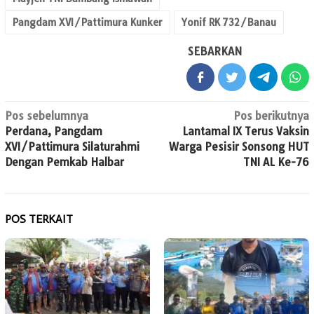
Pangdam XVI/Pattimura Kunker
Yonif RK 732/Banau
SEBARKAN
Navigasi
Pos sebelumnya
Pos berikutnya
Perdana, Pangdam
Lantamal IX Terus Vaksin
pos
XVI/Pattimura Silaturahmi
Warga Pesisir Sonsong HUT
Dengan Pemkab Halbar
TNI AL Ke-76
POS TERKAIT