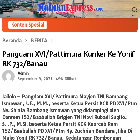
Loncat
Menu
ke
Mobile
konten
Konten Spesial
Beranda
BERITA
Pangdam XVI/Pattimura Kunker Ke Yonif
RK 732/Banau
Admin
September 9, 2021
498 Dilihat
Jailolo
– Pangdam XVI/Pattimura Mayjen TNI Bambang
Ismawan, S.E., M.M., beserta Ketua Persit KCK PD XVI/Ptm
Ny. Shinta Bambang Ismawan yang didampingi oleh
Danrem 152/Baabullah Brigjen TNI Novi Rubadi Sugito.
S.I.P., M.Si. beserta Ketua Persit KCK Koorcab Rem
152/Baabullah PD XVI/Ptm Ny. Zuchriah Bandara ,tiba Di
Mako Yonif RK 732/Banau. Kedatangan Rombongan