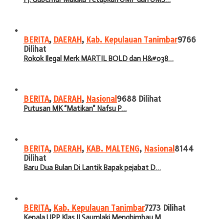
BERITA
,
DAERAH
,
Kab. Kepulauan Tanimbar
9766
Dilihat
Rokok Ilegal Merk MARTIL BOLD dan H&#038…
BERITA
,
DAERAH
,
Nasional
9688 Dilihat
Putusan MK “Matikan” Nafsu P…
BERITA
,
DAERAH
,
KAB. MALTENG
,
Nasional
8144
Dilihat
Baru Dua Bulan Di Lantik Bapak pejabat D…
BERITA
,
Kab. Kepulauan Tanimbar
7273 Dilihat
Kepala UPP Klas II Saumlaki Menghimbau M…