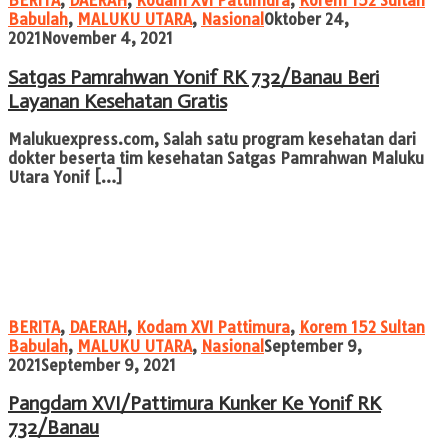
BERITA
,
DAERAH
,
Kodam XVI Pattimura
,
Korem 152 Sultan
admin
Babulah
,
MALUKU UTARA
,
Nasional
Oktober 24,
2021
November 4, 2021
Satgas Pamrahwan Yonif RK 732/Banau Beri
Layanan Kesehatan Gratis
Malukuexpress.com, Salah satu program kesehatan dari
dokter beserta tim kesehatan Satgas Pamrahwan Maluku
Utara Yonif […]
BERITA
,
DAERAH
,
Kodam XVI Pattimura
,
Korem 152 Sultan
admin
Babulah
,
MALUKU UTARA
,
Nasional
September 9,
2021
September 9, 2021
Pangdam XVI/Pattimura Kunker Ke Yonif RK
732/Banau