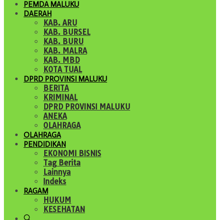
PEMDA MALUKU
DAERAH
KAB. ARU
KAB. BURSEL
KAB. BURU
KAB. MALRA
KAB. MBD
KOTA TUAL
DPRD PROVINSI MALUKU
BERITA
KRIMINAL
DPRD PROVINSI MALUKU
ANEKA
OLAHRAGA
OLAHRAGA
PENDIDIKAN
EKONOMI BISNIS
Tag Berita
Lainnya
Indeks
RAGAM
HUKUM
KESEHATAN