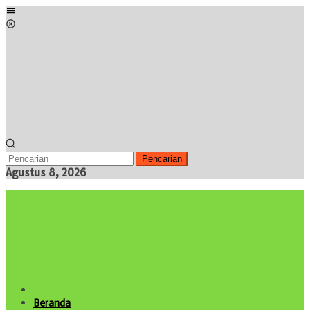
Loncat
Menu
ke
Mobile
konten
Pencarian
Agustus 8, 2026
Beranda