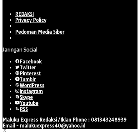
REDAKSI
Privacy Policy
Pedoman Media Siber
Jaringan Social
Facebook
Twitter
Pinterest
Tumblr
WordPress
Instagram
Skype
Youtube
RSS
Maluku Express Redaksi/Iklan Phone : 081343248939
Email - malukuexpress40@yahoo.id