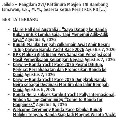
Jailolo – Pangdam XVI/Pattimura Mayjen TNI Bambang
Ismawan, S.E., M.M., beserta Ketua Persit KCK PD […]
BERITA TERBARU
Claire Hall dari Australia : “Saya Datang ke Banda
Bukan untuk Lomba Saja, Tapi Menemui Adik-Adik
Saya”
Agustus 8, 2026
Bupati Maluku Tengah Zulkarnain Awat Amir Resmi
Tutup Darwin Banda Yacht Race 2026
Agustus 7, 2026
BPK Maluku Ajak Insan Pers Samakan Persepsi soal
Hasil Pemeriksaan Keuangan Negara
Agustus 7, 2026
Darwin–Banda Yacht Race 2026 Resmi Ditutup,
Perkuat Persahabatan dan Promosikan Banda ke
Dunia
Agustus 7, 2026
Darwin–Banda Yacht Race 2026 Dongkrak Banda
Neira sebagai Destinasi Maritim dan Jalur Rempah
Dunia
Agustus 6, 2026
Banda Neira Sukses Sambut Yacht Rally Internasional,
Ambon Sailing Community: “Come to Banda for
Happiness”
Agustus 6, 2026
Welcome Ceremony Banda Race Dibuka Bupati
Maluku Tengah, Banda Siap Jadi Magnet Wisata Yacht