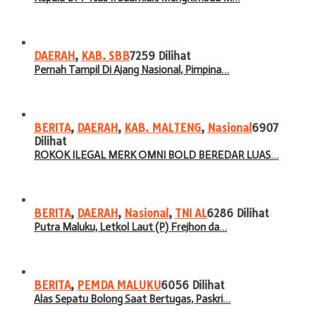
DAERAH
,
KAB. SBB
7259 Dilihat
Pernah Tampil Di Ajang Nasional, Pimpina…
BERITA
,
DAERAH
,
KAB. MALTENG
,
Nasional
6907
Dilihat
ROKOK ILEGAL MERK OMNI BOLD BEREDAR LUAS…
BERITA
,
DAERAH
,
Nasional
,
TNI AL
6286 Dilihat
Putra Maluku, Letkol Laut (P) Frejhon da…
BERITA
,
PEMDA MALUKU
6056 Dilihat
Alas Sepatu Bolong Saat Bertugas, Paskri…