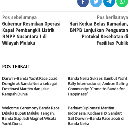
Navigasi
Pos sebelumnya
Pos berikutnya
Gubernur Resmikan Operasi
Hari Kedua Belas Ramadan,
pos
Kapal Pembangkit Listrik
BNPB Lanjutkan Penguatan
BMPP Nusantara 1 di
Protokol Kesehatan di
Wilayah Maluku
Fasilitas Publik
POS TERKAIT
Darwin–Banda Yacht Race 2026
Banda Neira Sukses Sambut Yacht
Dongkrak Banda Neira sebagai
Rally Internasional, Ambon Sailing
Destinasi Maritim dan Jalur
Community: “Come to Banda for
Rempah Dunia
Happiness”
Welcome Ceremony Banda Race
Perkuat Diplomasi Maritim
Dibuka Bupati Maluku Tengah,
Indonesia, Kodaeral IX Sambut
Banda Siap Jadi Magnet Wisata
Sail Darwin–Banda Race 2026 di
Yacht Dunia
Banda Neira