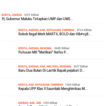
BERITA
,
DAERAH
12177 Dilihat
Pj. Gubernur Maluku Tetapkan UMP dan UMS…
BERITA
,
DAERAH
,
KAB. KEPULAUAN TANIMBAR
9724 Dilihat
Rokok Ilegal Merk MARTIL BOLD dan H&#038…
BERITA
,
DAERAH
,
NASIONAL
9685 Dilihat
Putusan MK “Matikan” Nafsu P…
BERITA
,
DAERAH
,
KAB. MALTENG
,
NASIONAL
8127 Dilihat
Baru Dua Bulan Di Lantik Bapak pejabat D…
BERITA
,
KAB. KEPULAUAN TANIMBAR
7269 Dilihat
Kepala UPP Klas II Saumlaki Menghimbau M…
DAERAH
,
KAB. SBB
7251 Dilihat