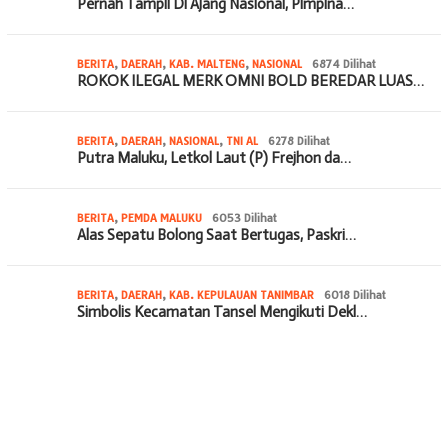
Pernah Tampil Di Ajang Nasional, Pimpina…
BERITA
,
DAERAH
,
KAB. MALTENG
,
NASIONAL
6874 Dilihat
ROKOK ILEGAL MERK OMNI BOLD BEREDAR LUAS…
BERITA
,
DAERAH
,
NASIONAL
,
TNI AL
6278 Dilihat
Putra Maluku, Letkol Laut (P) Frejhon da…
BERITA
,
PEMDA MALUKU
6053 Dilihat
Alas Sepatu Bolong Saat Bertugas, Paskri…
BERITA
,
DAERAH
,
KAB. KEPULAUAN TANIMBAR
6018 Dilihat
Simbolis Kecamatan Tansel Mengikuti Dekl…