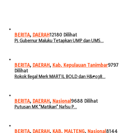
BERITA
,
DAERAH
12180 Dilihat
Pj. Gubernur Maluku Tetapkan UMP dan UMS…
BERITA
,
DAERAH
,
Kab. Kepulauan Tanimbar
9797
Dilihat
Rokok Ilegal Merk MARTIL BOLD dan H&#038…
BERITA
,
DAERAH
,
Nasional
9688 Dilihat
Putusan MK “Matikan” Nafsu P…
BERITA
,
DAERAH
,
KAB. MALTENG
,
Nasional
8144