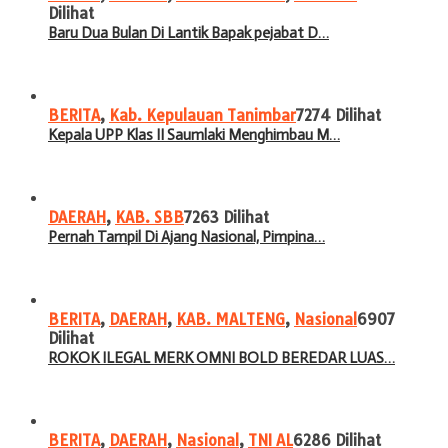
Dilihat
Baru Dua Bulan Di Lantik Bapak pejabat D…
BERITA
,
Kab. Kepulauan Tanimbar
7274 Dilihat
Kepala UPP Klas II Saumlaki Menghimbau M…
DAERAH
,
KAB. SBB
7263 Dilihat
Pernah Tampil Di Ajang Nasional, Pimpina…
BERITA
,
DAERAH
,
KAB. MALTENG
,
Nasional
6907
Dilihat
ROKOK ILEGAL MERK OMNI BOLD BEREDAR LUAS…
BERITA
,
DAERAH
,
Nasional
,
TNI AL
6286 Dilihat