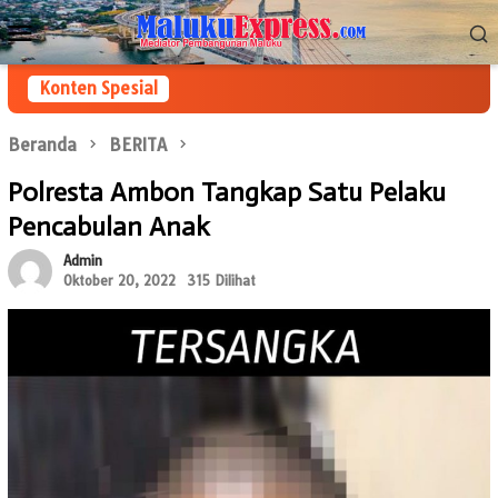
Loncat
Menu
ke
Mobile
konten
Konten Spesial
Beranda
BERITA
Polresta Ambon Tangkap Satu Pelaku
Pencabulan Anak
Admin
Oktober 20, 2022
315 Dilihat