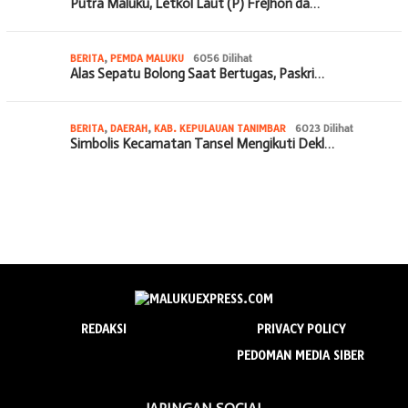
Putra Maluku, Letkol Laut (P) Frejhon da…
BERITA
,
PEMDA MALUKU
6056 Dilihat
Alas Sepatu Bolong Saat Bertugas, Paskri…
BERITA
,
DAERAH
,
KAB. KEPULAUAN TANIMBAR
6023 Dilihat
Simbolis Kecamatan Tansel Mengikuti Dekl…
REDAKSI
PRIVACY POLICY
PEDOMAN MEDIA SIBER