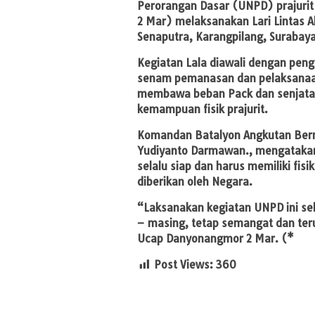
Perorangan Dasar (UNPD) prajurit
2 Mar) melaksanakan Lari Lintas Al
Senaputra, Karangpilang, Suraba
Kegiatan Lala diawali dengan pen
senam pemanasan dan pelaksanaan 
membawa beban Pack dan senjata 
kemampuan fisik prajurit.
Komandan Batalyon Angkutan Berm
Yudiyanto Darmawan., mengatakan, 
selalu siap dan harus memiliki fi
diberikan oleh Negara.
“Laksanakan kegiatan UNPD ini se
– masing, tetap semangat dan ter
Ucap Danyonangmor 2 Mar. (*
Post Views:
360