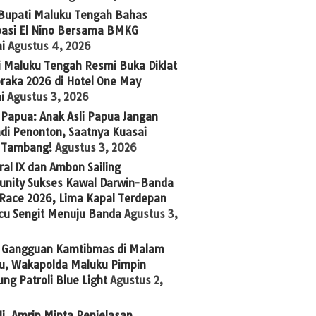
 Bupati Maluku Tengah Bahas
ipasi El Nino Bersama BMKG
i
Agustus 4, 2026
i Maluku Tengah Resmi Buka Diklat
raka 2026 di Hotel One May
i
Agustus 3, 2026
Papua: Anak Asli Papua Jangan
adi Penonton, Saatnya Kuasai
s Tambang!
Agustus 3, 2026
al IX dan Ambon Sailing
nity Sukses Kawal Darwin-Banda
 Race 2026, Lima Kapal Terdepan
cu Sengit Menuju Banda
Agustus 3,
 Gangguan Kamtibmas di Malam
u, Wakapolda Maluku Pimpin
ng Patroli Blue Light
Agustus 2,
i. Amrin Minta Penjelasan