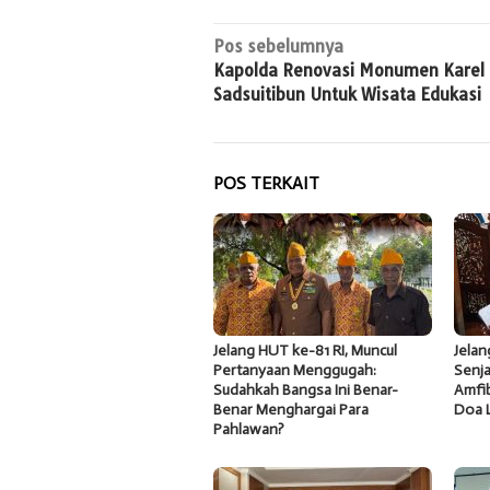
Navigasi
Pos sebelumnya
Kapolda Renovasi Monumen Karel
pos
Sadsuitibun Untuk Wisata Edukasi
POS TERKAIT
Jelang HUT ke-81 RI, Muncul
Jela
Pertanyaan Menggugah:
Senja
Sudahkah Bangsa Ini Benar-
Amfib
Benar Menghargai Para
Doa 
Pahlawan?