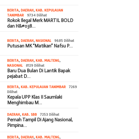
BERITA
,
DAERAH
,
KAB. KEPULAUAN
TANIMBAR
9734 Dilihat
Rokok Ilegal Merk MARTIL BOLD
dan H&#038…
BERITA
,
DAERAH
,
NASIONAL
9685 Dilihat
Putusan MK “Matikan” Nafsu P…
BERITA
,
DAERAH
,
KAB. MALTENG
,
NASIONAL
8129 Dilihat
Baru Dua Bulan Di Lantik Bapak
pejabat D…
BERITA
,
KAB. KEPULAUAN TANIMBAR
7269
Dilihat
Kepala UPP Klas II Saumlaki
Menghimbau M…
DAERAH
,
KAB. SBB
7253 Dilihat
Pernah Tampil Di Ajang Nasional,
Pimpina…
BERITA
,
DAERAH
,
KAB. MALTENG
,