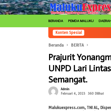
Loncat
ke
konten
BERANDA
PEMDA MALUKU
DAERA
Konten Spesial
Beranda
BERITA
Prajurit Yonangm
UNPD Lari Linta
Semangat.
Admin
Februari 4, 2023
360 Dilihat
Malukuexpress.com
, TNI AL, Disp