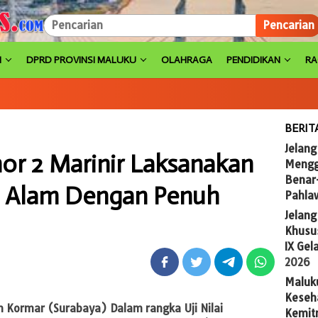
Pencarian
H
DPRD PROVINSI MALUKU
OLAHRAGA
PENDIDIKAN
R
BERIT
Jelang
or 2 Marinir Laksanakan
Mengg
Benar
s Alam Dengan Penuh
Pahla
Jelan
Khusus
IX Gel
2026
Maluk
Keseh
en Kormar (Surabaya) Dalam rangka Uji Nilai
Kemit