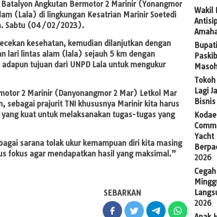
 Batalyon Angkutan Bermotor 2 Marinir (Yonangmor
Wakil
am (Lala) di lingkungan Kesatrian Marinir Soetedi
Antis
ya. Sabtu (04/02/2023).
Amaha
gecekan kesehatan, kemudian dilanjutkan dengan
Bupat
lari lintas alam (lala) sejauh 5 km dengan
Paskib
adapun tujuan dari UNPD Lala untuk mengukur
Masoh
Tokoh 
Lagi J
otor 2 Marinir (Danyonangmor 2 Mar) Letkol Mar
Bisni
sebagai prajurit TNI khususnya Marinir kita harus
sik yang kuat untuk melaksanakan tugas-tugas yang
Kodaer
Commu
Yacht
bagai sarana tolak ukur kemampuan diri kita masing
Berpa
us fokus agar mendapatkan hasil yang maksimal.”
2026
Cegah
Mingg
Langsu
SEBARKAN
2026
Anak H