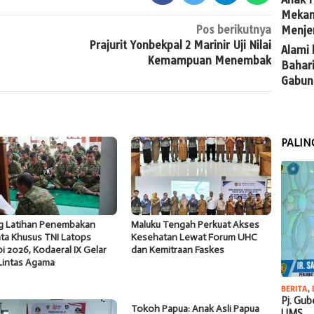
Mekan
Pos berikutnya
Menje
Prajurit Yonbekpal 2 Marinir Uji Nilai
Alami 
Kemampuan Menembak
Bahari
Gabun
PALIN
ng Latihan Penembakan
Maluku Tengah Perkuat Akses
ta Khusus TNI Latops
Kesehatan Lewat Forum UHC
i 2026, Kodaeral IX Gelar
dan Kemitraan Faskes
Lintas Agama
BERITA
,
Pj. Gu
Tokoh Papua: Anak Asli Papua
UMS…