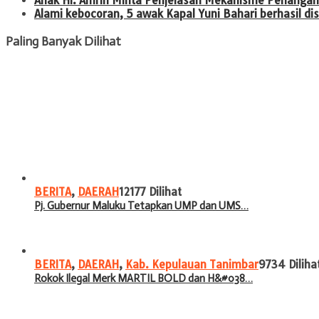
Anak Hi. Amrin Minta Penjelasan Mekanisme Penangan
Alami kebocoran, 5 awak Kapal Yuni Bahari berhasil 
Paling Banyak Dilihat
BERITA
,
DAERAH
12177 Dilihat
Pj. Gubernur Maluku Tetapkan UMP dan UMS…
BERITA
,
DAERAH
,
Kab. Kepulauan Tanimbar
9734 Diliha
Rokok Ilegal Merk MARTIL BOLD dan H&#038…