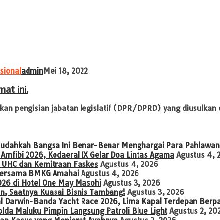
sional
admin
Mei 18, 2022
at ini.
 pengisian jabatan legislatif (DPR/DPRD) yang diusulkan ol
Sudahkah Bangsa Ini Benar-Benar Menghargai Para Pahlawan
Amfibi 2026, Kodaeral IX Gelar Doa Lintas Agama
Agustus 4, 
 UHC dan Kemitraan Faskes
Agustus 4, 2026
o Bersama BMKG Amahai
Agustus 4, 2026
026 di Hotel One May Masohi
Agustus 3, 2026
on, Saatnya Kuasai Bisnis Tambang!
Agustus 3, 2026
al Darwin-Banda Yacht Race 2026, Lima Kapal Terdepan Berp
a Maluku Pimpin Langsung Patroli Blue Light
Agustus 2, 20