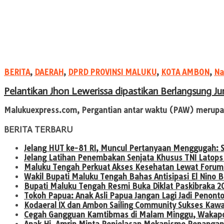
BERITA
,
DAERAH
,
DPRD PROVINSI MALUKU
,
KOTA AMBON
,
Na
Pelantikan Jhon Lewerissa dipastikan Berlangsung Jum
Malukuexpress.com, Pergantian antar waktu (PAW) merupakan
BERITA TERBARU
Jelang HUT ke-81 RI, Muncul Pertanyaan Menggugah: 
Jelang Latihan Penembakan Senjata Khusus TNI Latops 
Maluku Tengah Perkuat Akses Kesehatan Lewat Forum
Wakil Bupati Maluku Tengah Bahas Antisipasi El Nin
Bupati Maluku Tengah Resmi Buka Diklat Paskibraka 2
Tokoh Papua: Anak Asli Papua Jangan Lagi Jadi Penont
Kodaeral IX dan Ambon Sailing Community Sukses Kaw
Cegah Gangguan Kamtibmas di Malam Minggu, Wakapold