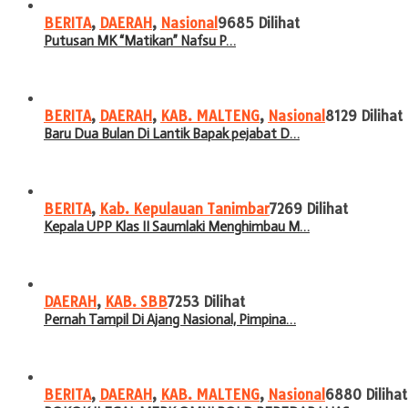
BERITA
,
DAERAH
,
Nasional
9685 Dilihat
Putusan MK “Matikan” Nafsu P…
BERITA
,
DAERAH
,
KAB. MALTENG
,
Nasional
8129 Dilihat
Baru Dua Bulan Di Lantik Bapak pejabat D…
BERITA
,
Kab. Kepulauan Tanimbar
7269 Dilihat
Kepala UPP Klas II Saumlaki Menghimbau M…
DAERAH
,
KAB. SBB
7253 Dilihat
Pernah Tampil Di Ajang Nasional, Pimpina…
BERITA
,
DAERAH
,
KAB. MALTENG
,
Nasional
6880 Dilihat