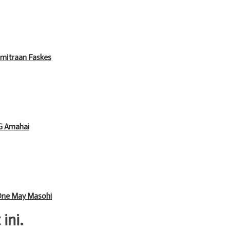
mitraan Faskes
KG Amahai
 One May Masohi
ini.