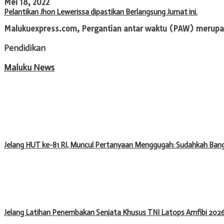
Mei 18, 2022
Pelantikan Jhon Lewerissa dipastikan Berlangsung Jumat ini.
Malukuexpress.com, Pergantian antar waktu (PAW) merupak
Pendidikan
Maluku News
Jelang HUT ke-81 RI, Muncul Pertanyaan Menggugah: Sudahkah Bang
Jelang Latihan Penembakan Senjata Khusus TNI Latops Amfibi 2026