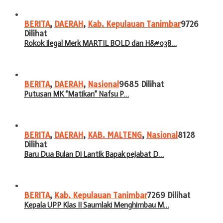
BERITA
,
DAERAH
,
Kab. Kepulauan Tanimbar
9726
Dilihat
Rokok Ilegal Merk MARTIL BOLD dan H&#038…
BERITA
,
DAERAH
,
Nasional
9685 Dilihat
Putusan MK “Matikan” Nafsu P…
BERITA
,
DAERAH
,
KAB. MALTENG
,
Nasional
8128
Dilihat
Baru Dua Bulan Di Lantik Bapak pejabat D…
BERITA
,
Kab. Kepulauan Tanimbar
7269 Dilihat
Kepala UPP Klas II Saumlaki Menghimbau M…