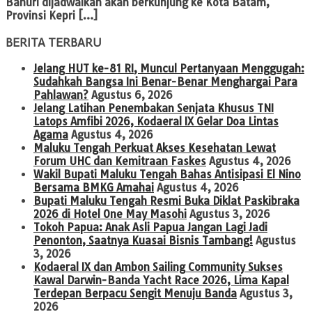
Bahuri dijadwalkan akan berkunjung ke Kota Batam,
Provinsi Kepri […]
BERITA TERBARU
Jelang HUT ke-81 RI, Muncul Pertanyaan Menggugah:
Sudahkah Bangsa Ini Benar-Benar Menghargai Para
Pahlawan?
Agustus 6, 2026
Jelang Latihan Penembakan Senjata Khusus TNI
Latops Amfibi 2026, Kodaeral IX Gelar Doa Lintas
Agama
Agustus 4, 2026
Maluku Tengah Perkuat Akses Kesehatan Lewat
Forum UHC dan Kemitraan Faskes
Agustus 4, 2026
Wakil Bupati Maluku Tengah Bahas Antisipasi El Nino
Bersama BMKG Amahai
Agustus 4, 2026
Bupati Maluku Tengah Resmi Buka Diklat Paskibraka
2026 di Hotel One May Masohi
Agustus 3, 2026
Tokoh Papua: Anak Asli Papua Jangan Lagi Jadi
Penonton, Saatnya Kuasai Bisnis Tambang!
Agustus
3, 2026
Kodaeral IX dan Ambon Sailing Community Sukses
Kawal Darwin-Banda Yacht Race 2026, Lima Kapal
Terdepan Berpacu Sengit Menuju Banda
Agustus 3,
2026