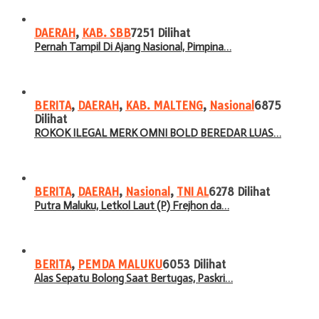
DAERAH
,
KAB. SBB
7251 Dilihat
Pernah Tampil Di Ajang Nasional, Pimpina…
BERITA
,
DAERAH
,
KAB. MALTENG
,
Nasional
6875
Dilihat
ROKOK ILEGAL MERK OMNI BOLD BEREDAR LUAS…
BERITA
,
DAERAH
,
Nasional
,
TNI AL
6278 Dilihat
Putra Maluku, Letkol Laut (P) Frejhon da…
BERITA
,
PEMDA MALUKU
6053 Dilihat
Alas Sepatu Bolong Saat Bertugas, Paskri…