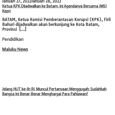
Januari 27, 2022
Januari 28, 2022
Ketua KPK Dijadwalkan ke Batam, Ini Agendanya Bersama JMSI
Kepri
BATAM, Ketua Komisi Pemberantasan Korupsi (KPK), Firli
Bahuri dijadwalkan akan berkunjung ke Kota Batam,
Provinsi […]
Pendidikan
Maluku News
Jelang HUT ke-81 RI, Muncul Pertanyaan Menggugah: Sudahkah
Bangsa Ini Benar-Benar Menghargai Para Pahlawan?