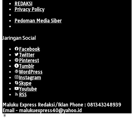
REDAKSI
Privacy Policy
Pedoman Media Siber
Jaringan Social
Facebook
Twitter
Pinterest
Tumblr
WordPress
Instagram
Skype
Youtube
RSS
Maluku Express Redaksi/Iklan Phone : 081343248939
Email - malukuexpress40@yahoo.id