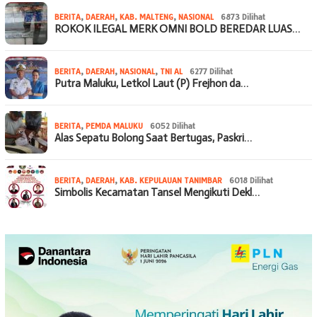
BERITA
,
DAERAH
,
KAB. MALTENG
,
NASIONAL
6873 Dilihat
ROKOK ILEGAL MERK OMNI BOLD BEREDAR LUAS…
BERITA
,
DAERAH
,
NASIONAL
,
TNI AL
6277 Dilihat
Putra Maluku, Letkol Laut (P) Frejhon da…
BERITA
,
PEMDA MALUKU
6052 Dilihat
Alas Sepatu Bolong Saat Bertugas, Paskri…
BERITA
,
DAERAH
,
KAB. KEPULAUAN TANIMBAR
6018 Dilihat
Simbolis Kecamatan Tansel Mengikuti Dekl…