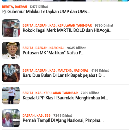
BERITA
,
DAERAH
12177 Dilihat
Pj. Gubernur Maluku Tetapkan UMP dan UMS…
BERITA
,
DAERAH
,
KAB. KEPULAUAN TANIMBAR
9720 Dilihat
Rokok Ilegal Merk MARTIL BOLD dan H&#038…
BERITA
,
DAERAH
,
NASIONAL
9685 Dilihat
Putusan MK “Matikan” Nafsu P…
BERITA
,
DAERAH
,
KAB. MALTENG
,
NASIONAL
8126 Dilihat
Baru Dua Bulan Di Lantik Bapak pejabat D…
BERITA
,
KAB. KEPULAUAN TANIMBAR
7269 Dilihat
Kepala UPP Klas II Saumlaki Menghimbau M…
DAERAH
,
KAB. SBB
7249 Dilihat
Pernah Tampil Di Ajang Nasional, Pimpina…