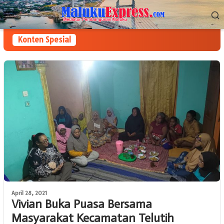
Loncat
Menu
ke
Mobile
konten
Konten Spesial
April 28, 2021
Vivian Buka Puasa Bersama
Masyarakat Kecamatan Telutih