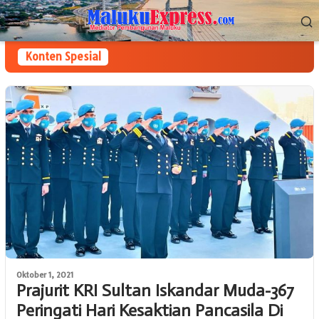
Loncat
Menu
ke
Mobile
konten
Konten Spesial
Oktober 1, 2021
Prajurit KRI Sultan Iskandar Muda-367
Peringati Hari Kesaktian Pancasila Di