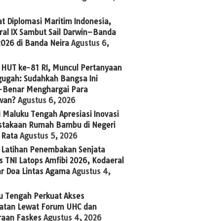
t Diplomasi Maritim Indonesia,
ral IX Sambut Sail Darwin–Banda
2026 di Banda Neira
Agustus 6,
 HUT ke-81 RI, Muncul Pertanyaan
ugah: Sudahkah Bangsa Ini
-Benar Menghargai Para
wan?
Agustus 6, 2026
 Maluku Tengah Apresiasi Inovasi
stakaan Rumah Bambu di Negeri
 Rata
Agustus 5, 2026
g Latihan Penembakan Senjata
 TNI Latops Amfibi 2026, Kodaeral
ar Doa Lintas Agama
Agustus 4,
u Tengah Perkuat Akses
atan Lewat Forum UHC dan
raan Faskes
Agustus 4, 2026