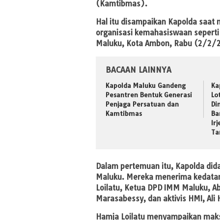
(Kamtibmas).
Hal itu disampaikan Kapolda saat
organisasi kemahasiswaan seperti
Maluku, Kota Ambon, Rabu (2/2/
BACAAN LAINNYA
Kapolda Maluku Gandeng
Ka
Pesantren Bentuk Generasi
Lo
Penjaga Persatuan dan
Di
Kamtibmas
Ba
Ir
Ta
Dalam pertemuan itu, Kapolda did
Maluku. Mereka menerima kedat
Loilatu, Ketua DPD IMM Maluku, 
Marasabessy, dan aktivis HMI, Ali
Hamja Loilatu menyampaikan maks