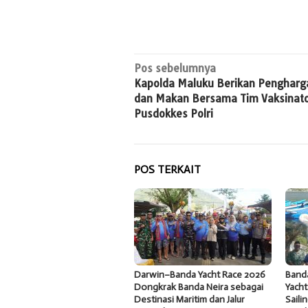
Navigasi
Pos sebelumnya
Kapolda Maluku Berikan Pengharg
pos
dan Makan Bersama Tim Vaksinat
Pusdokkes Polri
POS TERKAIT
Darwin–Banda Yacht Race 2026
Band
Dongkrak Banda Neira sebagai
Yacht
Destinasi Maritim dan Jalur
Saili