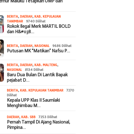
bernur Maluku Tetapkan UMP dan
BERITA
,
DAERAH
,
KAB. KEPULAUAN
TANIMBAR
9740 Dilihat
Rokok Ilegal Merk MARTIL BOLD
dan H&#038…
BERITA
,
DAERAH
,
NASIONAL
9686 Dilihat
Putusan MK “Matikan” Nafsu P…
BERITA
,
DAERAH
,
KAB. MALTENG
,
NASIONAL
8134 Dilihat
Baru Dua Bulan Di Lantik Bapak
pejabat D…
BERITA
,
KAB. KEPULAUAN TANIMBAR
7270
Dilihat
Kepala UPP Klas II Saumlaki
Menghimbau M…
DAERAH
,
KAB. SBB
7253 Dilihat
Pernah Tampil Di Ajang Nasional,
Pimpina…