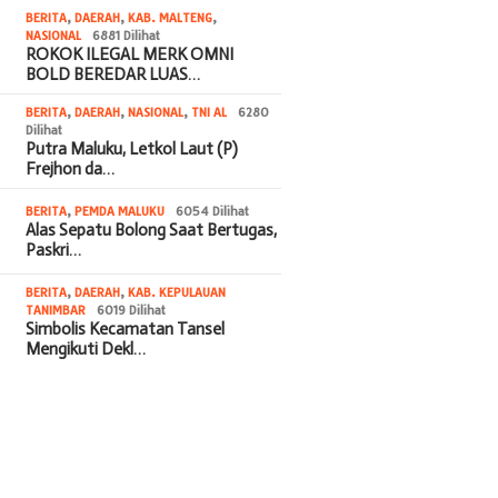
BERITA
,
DAERAH
,
KAB. MALTENG
,
NASIONAL
6881 Dilihat
ROKOK ILEGAL MERK OMNI
BOLD BEREDAR LUAS…
BERITA
,
DAERAH
,
NASIONAL
,
TNI AL
6280
Dilihat
Putra Maluku, Letkol Laut (P)
Frejhon da…
BERITA
,
PEMDA MALUKU
6054 Dilihat
Alas Sepatu Bolong Saat Bertugas,
Paskri…
BERITA
,
DAERAH
,
KAB. KEPULAUAN
TANIMBAR
6019 Dilihat
Simbolis Kecamatan Tansel
Mengikuti Dekl…