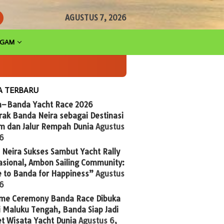
AGUSTUS 7, 2026
AGAM
A TERBARU
n–Banda Yacht Race 2026
ak Banda Neira sebagai Destinasi
im dan Jalur Rempah Dunia
Agustus
26
Neira Sukses Sambut Yacht Rally
asional, Ambon Sailing Community:
 to Banda for Happiness”
Agustus
26
me Ceremony Banda Race Dibuka
 Maluku Tengah, Banda Siap Jadi
t Wisata Yacht Dunia
Agustus 6,