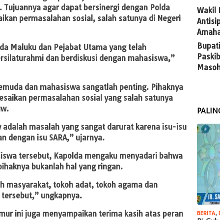
. Tujuannya agar dapat bersinergi dengan Polda
Wakil
ikan permasalahan sosial, salah satunya di Negeri
Antis
Amaha
Bupat
da Maluku dan Pejabat Utama yang telah
Paskib
silaturahmi dan berdiskusi dengan mahasiswa,”
Masoh
emuda dan mahasiswa sangatlah penting. Pihaknya
esaikan permasalahan sosial yang salah satunya
uw.
PALIN
 adalah masalah yang sangat darurat karena isu-isu
n dengan isu SARA,” ujarnya.
iswa tersebut, Kapolda mengaku menyadari bahwa
 pihaknya bukanlah hal yang ringan.
oh masyarakat, tokoh adat, tokoh agama dan
 tersebut,” ungkapnya.
ur ini juga menyampaikan terima kasih atas peran
BERITA
,