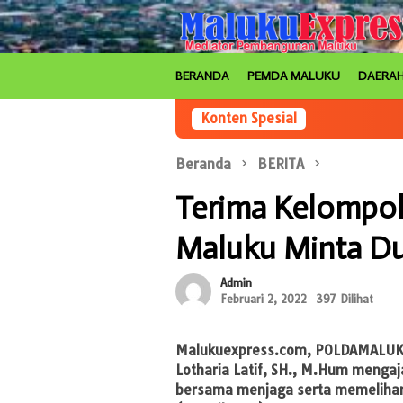
Loncat
ke
konten
BERANDA
PEMDA MALUKU
DAERA
Konten Spesial
Beranda
BERITA
Terima Kelompo
Maluku Minta D
Admin
Februari 2, 2022
397 Dilihat
Malukuexpress.com
, POLDAMALUKU
Lotharia Latif, SH., M.Hum meng
bersama menjaga serta memelihar