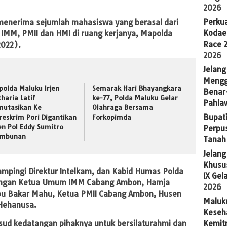
2026
Perkua
 menerima sejumlah mahasiswa yang berasal dari
Kodae
 IMM, PMII dan HMI di ruang kerjanya, Mapolda
Race 
2022).
2026
Jelang
Mengg
polda Maluku Irjen
Semarak Hari Bhayangkara
Benar
tharia Latif
ke-77, Polda Maluku Gelar
Pahla
mutasikan Ke
Olahraga Bersama
Bupati
reskrim Pori Digantikan
Forkopimda
jen Pol Eddy Sumitro
Perpu
mbunan
Tanah
Jelan
Khusus
ampingi Direktur Intelkam, dan Kabid Humas Polda
IX Gel
angan Ketua Umum IMM Cabang Ambon, Hamja
2026
Abu Bakar Mahu, Ketua PMII Cabang Ambon, Husen
Maluk
 Hehanusa.
Keseh
Kemit
ud kedatangan pihaknya untuk bersilaturahmi dan