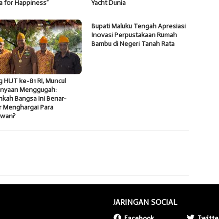
a for Happiness”
Yacht Dunia
Bupati Maluku Tengah Apresiasi
Inovasi Perpustakaan Rumah
Bambu di Negeri Tanah Rata
g HUT ke-81 RI, Muncul
anyaan Menggugah:
kah Bangsa Ini Benar-
r Menghargai Para
awan?
JARINGAN SOCIAL
Facebook
Twitte