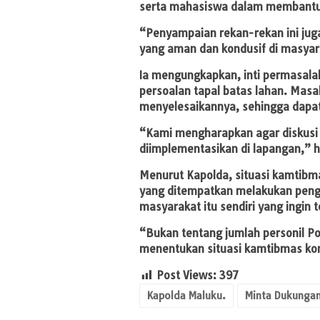
serta mahasiswa dalam membantu 
“Penyampaian rekan-rekan ini ju
yang aman dan kondusif di masyara
Ia mengungkapkan, inti permasalah
persoalan tapal batas lahan. Masa
menyelesaikannya, sehingga dapa
“Kami mengharapkan agar diskusi ha
diimplementasikan di lapangan,” 
Menurut Kapolda, situasi kamtibma
yang ditempatkan melakukan penga
masyarakat itu sendiri yang ingin
“Bukan tentang jumlah personil Pol
menentukan situasi kamtibmas kon
Post Views:
397
Kapolda Maluku.
Minta Dukunga