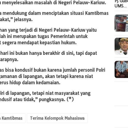
Pj. Gu
menyelesaikan masalah di Negeri Pelauw-Kariuw.
UMS…
ga mendukung dalam menciptakan situasi Kamtibmas
kat,” jelasnya.
an yang terjadi di Negeri Pelauw-Kariuw yaitu
lah ini merupakan tugas Pemerintah untuk
t segera mendapat kepastian hukum.
ri ini bukan hanya berakhir di sini, tapi dapat
harapnya.
s bisa kondusif bukan karena jumlah personil Polri
manan di lapangan, akan tetapi karena niat
 terus hidup dalam kedamaian.
ri di lapangan, tetapi niat masyarakat yang
dusif atau tidak,” pungkasnya. (*)
n Kamtibmas
Terima Kelompok Mahasiswa