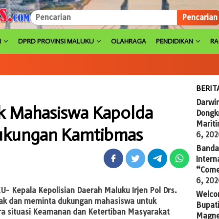
Pencarian
H
DPRD PROVINSI MALUKU
OLAHRAGA
PENDIDIKAN
R
BERIT
Darwi
k Mahasiswa Kapolda
Dongkr
Marit
ukungan Kamtibmas
6, 20
Banda 
Intern
“Come
6, 20
- Kepala Kepolisian Daerah Maluku Irjen Pol Drs.
Welco
ajak dan meminta dukungan mahasiswa untuk
Bupati
a situasi Keamanan dan Ketertiban Masyarakat
Magne