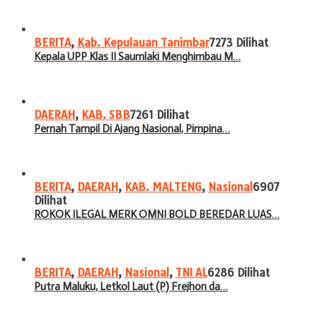
BERITA
,
Kab. Kepulauan Tanimbar
7273 Dilihat
Kepala UPP Klas II Saumlaki Menghimbau M…
DAERAH
,
KAB. SBB
7261 Dilihat
Pernah Tampil Di Ajang Nasional, Pimpina…
BERITA
,
DAERAH
,
KAB. MALTENG
,
Nasional
6907
Dilihat
ROKOK ILEGAL MERK OMNI BOLD BEREDAR LUAS…
BERITA
,
DAERAH
,
Nasional
,
TNI AL
6286 Dilihat
Putra Maluku, Letkol Laut (P) Frejhon da…