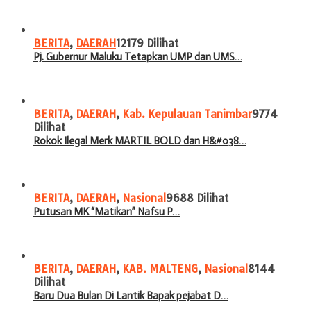
BERITA
,
DAERAH
12179 Dilihat
Pj. Gubernur Maluku Tetapkan UMP dan UMS…
BERITA
,
DAERAH
,
Kab. Kepulauan Tanimbar
9774
Dilihat
Rokok Ilegal Merk MARTIL BOLD dan H&#038…
BERITA
,
DAERAH
,
Nasional
9688 Dilihat
Putusan MK “Matikan” Nafsu P…
BERITA
,
DAERAH
,
KAB. MALTENG
,
Nasional
8144
Dilihat
Baru Dua Bulan Di Lantik Bapak pejabat D…