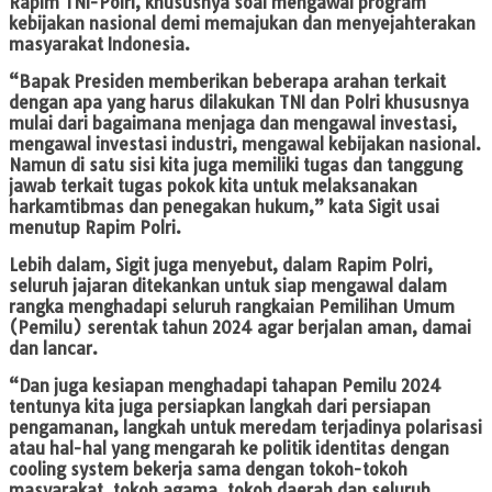
Rapim TNI-Polri, khususnya soal mengawal program
kebijakan nasional demi memajukan dan menyejahterakan
masyarakat Indonesia.
“Bapak Presiden memberikan beberapa arahan terkait
dengan apa yang harus dilakukan TNI dan Polri khususnya
mulai dari bagaimana menjaga dan mengawal investasi,
mengawal investasi industri, mengawal kebijakan nasional.
Namun di satu sisi kita juga memiliki tugas dan tanggung
jawab terkait tugas pokok kita untuk melaksanakan
harkamtibmas dan penegakan hukum,” kata Sigit usai
menutup Rapim Polri.
Lebih dalam, Sigit juga menyebut, dalam Rapim Polri,
seluruh jajaran ditekankan untuk siap mengawal dalam
rangka menghadapi seluruh rangkaian Pemilihan Umum
(Pemilu) serentak tahun 2024 agar berjalan aman, damai
dan lancar.
“Dan juga kesiapan menghadapi tahapan Pemilu 2024
tentunya kita juga persiapkan langkah dari persiapan
pengamanan, langkah untuk meredam terjadinya polarisasi
atau hal-hal yang mengarah ke politik identitas dengan
cooling system bekerja sama dengan tokoh-tokoh
masyarakat, tokoh agama, tokoh daerah dan seluruh