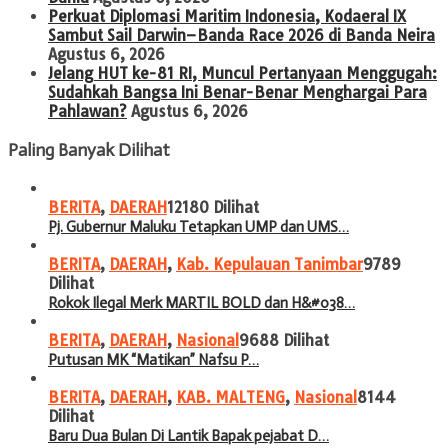
Perkuat Diplomasi Maritim Indonesia, Kodaeral IX
Sambut Sail Darwin–Banda Race 2026 di Banda Neira
Agustus 6, 2026
Jelang HUT ke-81 RI, Muncul Pertanyaan Menggugah:
Sudahkah Bangsa Ini Benar-Benar Menghargai Para
Pahlawan?
Agustus 6, 2026
Paling Banyak Dilihat
BERITA
,
DAERAH
12180 Dilihat
Pj. Gubernur Maluku Tetapkan UMP dan UMS…
BERITA
,
DAERAH
,
Kab. Kepulauan Tanimbar
9789
Dilihat
Rokok Ilegal Merk MARTIL BOLD dan H&#038…
BERITA
,
DAERAH
,
Nasional
9688 Dilihat
Putusan MK “Matikan” Nafsu P…
BERITA
,
DAERAH
,
KAB. MALTENG
,
Nasional
8144
Dilihat
Baru Dua Bulan Di Lantik Bapak pejabat D…