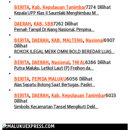
BERITA
,
Kab. Kepulauan Tanimbar
7274 Dilihat
Kepala UPP Klas II Saumlaki Menghimbau M…
DAERAH
,
KAB. SBB
7262 Dilihat
Pernah Tampil Di Ajang Nasional, Pimpina…
BERITA
,
DAERAH
,
KAB. MALTENG
,
Nasional
6907
Dilihat
ROKOK ILEGAL MERK OMNI BOLD BEREDAR LUAS…
BERITA
,
DAERAH
,
Nasional
,
TNI AL
6286 Dilihat
Putra Maluku, Letkol Laut (P) Frejhon da…
BERITA
,
PEMDA MALUKU
6056 Dilihat
Alas Sepatu Bolong Saat Bertugas, Paskri…
BERITA
,
DAERAH
,
Kab. Kepulauan Tanimbar
6023
Dilihat
Simbolis Kecamatan Tansel Mengikuti Dekl…