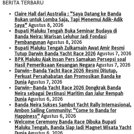
BERITA TERBARU
Claire Hall dari Australia : “Saya Datang ke Banda
Bukan untuk Lomba Saja, Tapi Menemui Adik-Adik
Saya”
Agustus 8, 2026
Bupati Maluku Tengah Buka Seminar Budaya di
Banda Neira: Warisan Leluhur Jadi Fondasi
Pembangunan
Agustus 8, 2026
Bupati Maluku Tengah Zulkarnain Awat Amir Resmi
Tutup Darwin Banda Yacht Race 2026
Agustus 7, 2026
BPK Maluku Ajak Insan Pers Samakan Persepsi soal
Hasil Pemeriksaan Keuangan Negara
Agustus 7, 2026
Darwin–Banda Yacht Race 2026 Resmi Ditutup,
Perkuat Persahabatan dan Promosikan Banda ke
Dunia
Agustus 7, 2026
Darwin–Banda Yacht Race 2026 Dongkrak Banda
Neira sebagai Destinasi Maritim dan Jalur Rempah
Dunia
Agustus 6, 2026
Banda Neira Sukses Sambut Yacht Rally Internasional,
Ambon Sailing Community: “Come to Banda for
Happiness”
Agustus 6, 2026
Welcome Ceremony Banda Race Dibuka Bupati
Maluku Tengah, Banda Siap Jadi Magnet Wisata Yacht
Dunia
Agustus 6, 2026