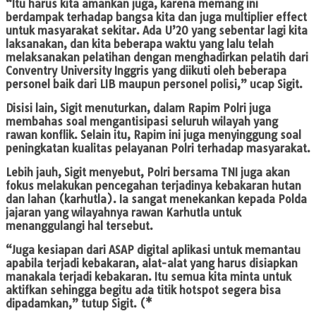
“Itu harus kita amankan juga, karena memang ini
berdampak terhadap bangsa kita dan juga multiplier effect
untuk masyarakat sekitar. Ada U’20 yang sebentar lagi kita
laksanakan, dan kita beberapa waktu yang lalu telah
melaksanakan pelatihan dengan menghadirkan pelatih dari
Conventry University Inggris yang diikuti oleh beberapa
personel baik dari LIB maupun personel polisi,” ucap Sigit.
Disisi lain, Sigit menuturkan, dalam Rapim Polri juga
membahas soal mengantisipasi seluruh wilayah yang
rawan konflik. Selain itu, Rapim ini juga menyinggung soal
peningkatan kualitas pelayanan Polri terhadap masyarakat.
Lebih jauh, Sigit menyebut, Polri bersama TNI juga akan
fokus melakukan pencegahan terjadinya kebakaran hutan
dan lahan (karhutla). Ia sangat menekankan kepada Polda
jajaran yang wilayahnya rawan Karhutla untuk
menanggulangi hal tersebut.
“Juga kesiapan dari ASAP digital aplikasi untuk memantau
apabila terjadi kebakaran, alat-alat yang harus disiapkan
manakala terjadi kebakaran. Itu semua kita minta untuk
aktifkan sehingga begitu ada titik hotspot segera bisa
dipadamkan,” tutup Sigit. (*