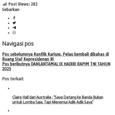
Post Views:
282
Sebarkan
Navigasi pos
Pos sebelumnya
Konflik Kariuw, Pelau kembali dibahas di
Ruang Staf Kepresidenan RI
Pos berikutnya
DANLANTAMAL IX HADIRI RAPIM TNI TAHUN
2023
Pos terkait
Claire Hall dari Australia : “Saya Datang ke Banda Bukan
untuk Lomba Saja, Tapi Menemui Adik-Adik Saya”