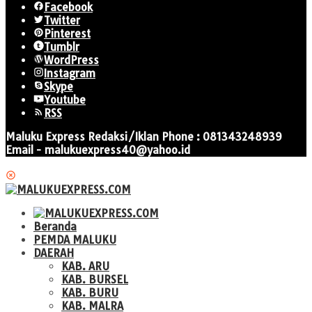
Facebook
Twitter
Pinterest
Tumblr
WordPress
Instagram
Skype
Youtube
RSS
Maluku Express Redaksi/Iklan Phone : 081343248939
Email - malukuexpress40@yahoo.id
Beranda
PEMDA MALUKU
DAERAH
KAB. ARU
KAB. BURSEL
KAB. BURU
KAB. MALRA