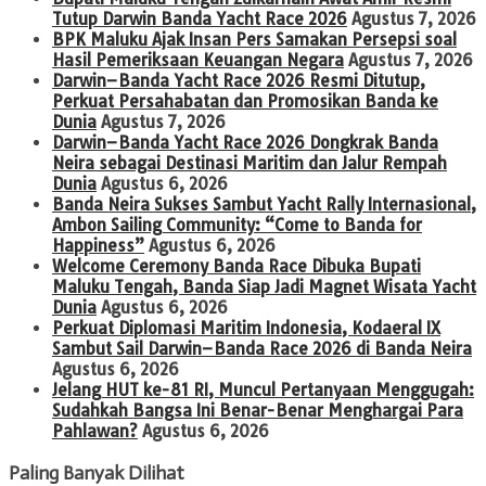
Tutup Darwin Banda Yacht Race 2026
Agustus 7, 2026
BPK Maluku Ajak Insan Pers Samakan Persepsi soal
Hasil Pemeriksaan Keuangan Negara
Agustus 7, 2026
Darwin–Banda Yacht Race 2026 Resmi Ditutup,
Perkuat Persahabatan dan Promosikan Banda ke
Dunia
Agustus 7, 2026
Darwin–Banda Yacht Race 2026 Dongkrak Banda
Neira sebagai Destinasi Maritim dan Jalur Rempah
Dunia
Agustus 6, 2026
Banda Neira Sukses Sambut Yacht Rally Internasional,
Ambon Sailing Community: “Come to Banda for
Happiness”
Agustus 6, 2026
Welcome Ceremony Banda Race Dibuka Bupati
Maluku Tengah, Banda Siap Jadi Magnet Wisata Yacht
Dunia
Agustus 6, 2026
Perkuat Diplomasi Maritim Indonesia, Kodaeral IX
Sambut Sail Darwin–Banda Race 2026 di Banda Neira
Agustus 6, 2026
Jelang HUT ke-81 RI, Muncul Pertanyaan Menggugah:
Sudahkah Bangsa Ini Benar-Benar Menghargai Para
Pahlawan?
Agustus 6, 2026
Paling Banyak Dilihat