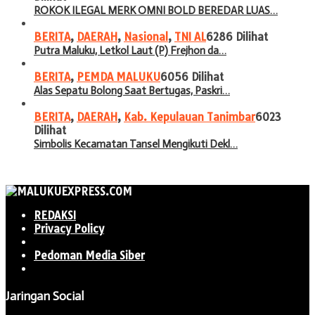
ROKOK ILEGAL MERK OMNI BOLD BEREDAR LUAS…
BERITA
,
DAERAH
,
Nasional
,
TNI AL
6286 Dilihat
Putra Maluku, Letkol Laut (P) Frejhon da…
BERITA
,
PEMDA MALUKU
6056 Dilihat
Alas Sepatu Bolong Saat Bertugas, Paskri…
BERITA
,
DAERAH
,
Kab. Kepulauan Tanimbar
6023
Dilihat
Simbolis Kecamatan Tansel Mengikuti Dekl…
REDAKSI
Privacy Policy
Pedoman Media Siber
Jaringan Social