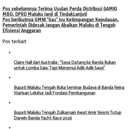
Navigasi
Pos sebelumnya
Terima Usulan Perda Distribusi GAMKI
MBD, DPRD Maluku Janji di TindakLanjuti
pos
Pos berikutnya
GMNI ‘Gas’ Isu Ketimpangan Kepulauan,
Pemerintah Didesak Jangan Abaikan Maluku di Tengah
Efisiensi Anggaran
Pos terkait
Claire Hall dari Australia : “Saya Datang ke Banda Bukan
untuk Lomba Saja, Tapi Menemui Adik-Adik Saya”
Bupati Maluku Tengah Buka Seminar Budaya di Banda Neira:
Warisan Leluhur Jadi Fondasi Pembangunan
Bupati Maluku Tengah Zulkarnain Awat Amir Resmi Tutup
Darwin Banda Yacht Race 2026