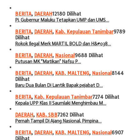
BERITA
,
DAERAH
12180 Dilihat
Pj. Gubernur Maluku Tetapkan UMP dan UMS…
BERITA
,
DAERAH
,
Kab. Kepulauan Tanimbar
9789
Dilihat
Rokok Ilegal Merk MARTIL BOLD dan H&#038…
BERITA
,
DAERAH
,
Nasional
9688 Dilihat
Putusan MK “Matikan” Nafsu P…
BERITA
,
DAERAH
,
KAB. MALTENG
,
Nasional
8144
Dilihat
Baru Dua Bulan Di Lantik Bapak pejabat D…
BERITA
,
Kab. Kepulauan Tanimbar
7274 Dilihat
Kepala UPP Klas II Saumlaki Menghimbau M…
DAERAH
,
KAB. SBB
7262 Dilihat
Pernah Tampil Di Ajang Nasional, Pimpina…
BERITA
,
DAERAH
,
KAB. MALTENG
,
Nasional
6907
Dilihat