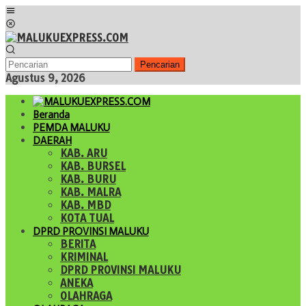
Loncat
Menu
ke
Mobile
konten
Pencarian
Agustus 9, 2026
Beranda
PEMDA MALUKU
DAERAH
KAB. ARU
KAB. BURSEL
KAB. BURU
KAB. MALRA
KAB. MBD
KOTA TUAL
DPRD PROVINSI MALUKU
BERITA
KRIMINAL
DPRD PROVINSI MALUKU
ANEKA
OLAHRAGA