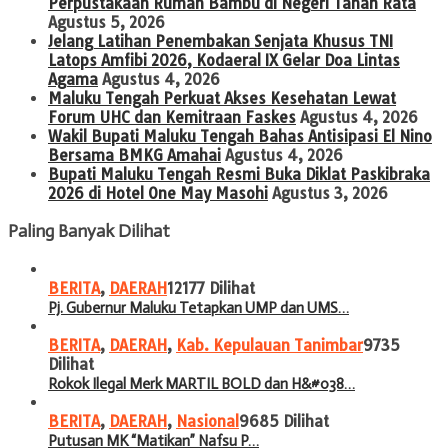
Perpustakaan Rumah Bambu di Negeri Tanah Rata
Agustus 5, 2026
Jelang Latihan Penembakan Senjata Khusus TNI
Latops Amfibi 2026, Kodaeral IX Gelar Doa Lintas
Agama
Agustus 4, 2026
Maluku Tengah Perkuat Akses Kesehatan Lewat
Forum UHC dan Kemitraan Faskes
Agustus 4, 2026
Wakil Bupati Maluku Tengah Bahas Antisipasi El Nino
Bersama BMKG Amahai
Agustus 4, 2026
Bupati Maluku Tengah Resmi Buka Diklat Paskibraka
2026 di Hotel One May Masohi
Agustus 3, 2026
Paling Banyak Dilihat
BERITA
,
DAERAH
12177 Dilihat
Pj. Gubernur Maluku Tetapkan UMP dan UMS…
BERITA
,
DAERAH
,
Kab. Kepulauan Tanimbar
9735
Dilihat
Rokok Ilegal Merk MARTIL BOLD dan H&#038…
BERITA
,
DAERAH
,
Nasional
9685 Dilihat
Putusan MK “Matikan” Nafsu P…