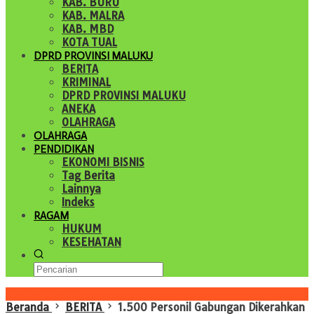
KAB. BURU
KAB. MALRA
KAB. MBD
KOTA TUAL
DPRD PROVINSI MALUKU
BERITA
KRIMINAL
DPRD PROVINSI MALUKU
ANEKA
OLAHRAGA
OLAHRAGA
PENDIDIKAN
EKONOMI BISNIS
Tag Berita
Lainnya
Indeks
RAGAM
HUKUM
KESEHATAN
Konten Spesial
Beranda
BERITA
1.500 Personil Gabungan Dikerahkan