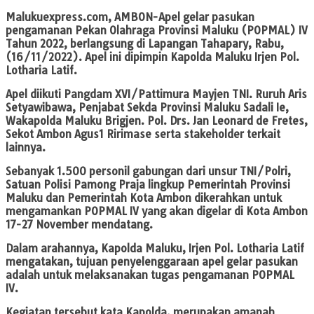
Malukuexpress.com, AMBON-
Apel gelar pasukan
pengamanan Pekan Olahraga Provinsi Maluku (POPMAL) IV
Tahun 2022, berlangsung di Lapangan Tahapary, Rabu,
(16/11/2022). Apel ini dipimpin Kapolda Maluku Irjen Pol.
Lotharia Latif.
Apel diikuti Pangdam XVI/Pattimura Mayjen TNI. Ruruh Aris
Setyawibawa, Penjabat Sekda Provinsi Maluku Sadali Ie,
Wakapolda Maluku Brigjen. Pol. Drs. Jan Leonard de Fretes,
Sekot Ambon Agus1 Ririmase serta stakeholder terkait
lainnya.
Sebanyak 1.500 personil gabungan dari unsur TNI/Polri,
Satuan Polisi Pamong Praja lingkup Pemerintah Provinsi
Maluku dan Pemerintah Kota Ambon dikerahkan untuk
mengamankan POPMAL IV yang akan digelar di Kota Ambon
17-27 November mendatang.
Dalam arahannya, Kapolda Maluku, Irjen Pol. Lotharia Latif
mengatakan, tujuan penyelenggaraan apel gelar pasukan
adalah untuk melaksanakan tugas pengamanan POPMAL
IV.
Kegiatan tersebut kata Kapolda, merupakan amanah