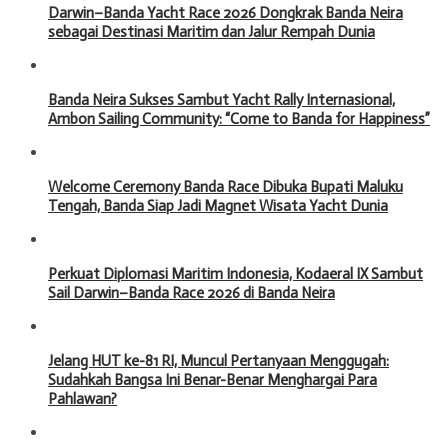
Darwin–Banda Yacht Race 2026 Dongkrak Banda Neira
sebagai Destinasi Maritim dan Jalur Rempah Dunia
Banda Neira Sukses Sambut Yacht Rally Internasional,
Ambon Sailing Community: “Come to Banda for Happiness”
Welcome Ceremony Banda Race Dibuka Bupati Maluku
Tengah, Banda Siap Jadi Magnet Wisata Yacht Dunia
Perkuat Diplomasi Maritim Indonesia, Kodaeral IX Sambut
Sail Darwin–Banda Race 2026 di Banda Neira
Jelang HUT ke-81 RI, Muncul Pertanyaan Menggugah:
Sudahkah Bangsa Ini Benar-Benar Menghargai Para
Pahlawan?