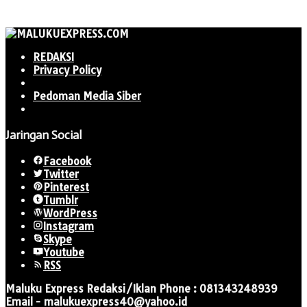
REDAKSI
Privacy Policy
Pedoman Media Siber
Jaringan Social
Facebook
Twitter
Pinterest
Tumblr
WordPress
Instagram
Skype
Youtube
RSS
Maluku Express Redaksi/Iklan Phone : 081343248939
Email - malukuexpress40@yahoo.id