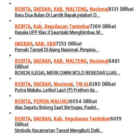
BERITA
,
DAERAH
,
KAB. MALTENG
,
Nasional
8131 Dilihat
Baru Dua Bulan Di Lantik Bapak pejabat D…
BERITA
,
Kab. Kepulauan Tanimbar
7269 Dilihat
Kepala UPP Klas II Saumlaki Menghimbau M…
DAERAH
,
KAB. SBB
7253 Dilihat
Pernah Tampil Di Ajang Nasional, Pimpina…
BERITA
,
DAERAH
,
KAB. MALTENG
,
Nasional
6881
Dilihat
ROKOK ILEGAL MERK OMNI BOLD BEREDAR LUAS…
BERITA
,
DAERAH
,
Nasional
,
TNI AL
6280 Dilihat
Putra Maluku, Letkol Laut (P) Frejhon da…
BERITA
,
PEMDA MALUKU
6054 Dilihat
Alas Sepatu Bolong Saat Bertugas, Paskri…
BERITA
,
DAERAH
,
Kab. Kepulauan Tanimbar
6019
Dilihat
Simbolis Kecamatan Tansel Mengikuti Dekl…