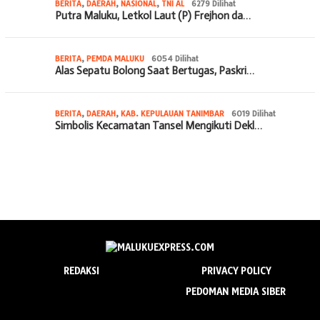
BERITA
,
DAERAH
,
NASIONAL
,
TNI AL
6279 Dilihat
Putra Maluku, Letkol Laut (P) Frejhon da…
BERITA
,
PEMDA MALUKU
6054 Dilihat
Alas Sepatu Bolong Saat Bertugas, Paskri…
BERITA
,
DAERAH
,
KAB. KEPULAUAN TANIMBAR
6019 Dilihat
Simbolis Kecamatan Tansel Mengikuti Dekl…
REDAKSI
PRIVACY POLICY
PEDOMAN MEDIA SIBER