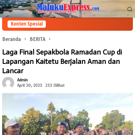
Loncat
Menu
ke
Mobile
konten
Konten Spesial
Beranda
BERITA
Laga Final Sepakbola Ramadan Cup di
Lapangan Kaitetu Berjalan Aman dan
Lancar
Admin
April 30, 2023
233 Dilihat