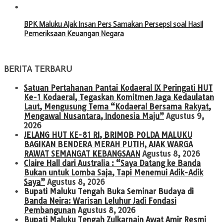
BPK Maluku Ajak Insan Pers Samakan Persepsi soal Hasil
Pemeriksaan Keuangan Negara
BERITA TERBARU
Satuan Pertahanan Pantai Kodaeral IX Peringati HUT
Ke-1 Kodaeral, Tegaskan Komitmen Jaga Kedaulatan
Laut, Mengusung Tema “Kodaeral Bersama Rakyat,
Mengawal Nusantara, Indonesia Maju”
Agustus 9,
2026
JELANG HUT KE-81 RI, BRIMOB POLDA MALUKU
BAGIKAN BENDERA MERAH PUTIH, AJAK WARGA
RAWAT SEMANGAT KEBANGSAAN
Agustus 8, 2026
Claire Hall dari Australia : “Saya Datang ke Banda
Bukan untuk Lomba Saja, Tapi Menemui Adik-Adik
Saya”
Agustus 8, 2026
Bupati Maluku Tengah Buka Seminar Budaya di
Banda Neira: Warisan Leluhur Jadi Fondasi
Pembangunan
Agustus 8, 2026
Bupati Maluku Tengah Zulkarnain Awat Amir Resmi