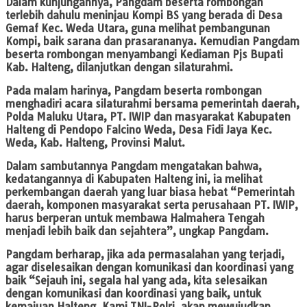
Dalam kunjungannya, Pangdam beserta rombongan
terlebih dahulu meninjau Kompi BS yang berada di Desa
Gemaf Kec. Weda Utara, guna melihat pembangunan
Kompi, baik sarana dan prasarananya. Kemudian Pangdam
beserta rombongan menyambangi Kediaman Pjs Bupati
Kab. Halteng, dilanjutkan dengan silaturahmi.
Pada malam harinya, Pangdam beserta rombongan
menghadiri acara silaturahmi bersama pemerintah daerah,
Polda Maluku Utara, PT. IWIP dan masyarakat Kabupaten
Halteng di Pendopo Falcino Weda, Desa Fidi Jaya Kec.
Weda, Kab. Halteng, Provinsi Malut.
Dalam sambutannya Pangdam mengatakan bahwa,
kedatangannya di Kabupaten Halteng ini, ia melihat
perkembangan daerah yang luar biasa hebat “Pemerintah
daerah, komponen masyarakat serta perusahaan PT. IWIP,
harus berperan untuk membawa Halmahera Tengah
menjadi lebih baik dan sejahtera”, ungkap Pangdam.
Pangdam berharap, jika ada permasalahan yang terjadi,
agar diselesaikan dengan komunikasi dan koordinasi yang
baik “Sejauh ini, segala hal yang ada, kita selesaikan
dengan komunikasi dan koordinasi yang baik, untuk
kemajuan Halteng. Kami TNI-Polri, akan mewujudkan