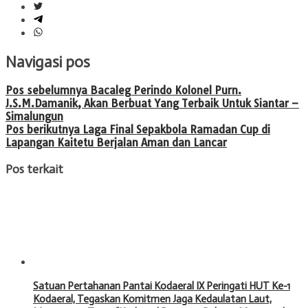
Navigasi pos
Pos sebelumnya
Bacaleg Perindo Kolonel Purn.
J.S.M.Damanik, Akan Berbuat Yang Terbaik Untuk Siantar –
Simalungun
Pos berikutnya
Laga Final Sepakbola Ramadan Cup di
Lapangan Kaitetu Berjalan Aman dan Lancar
Pos terkait
Satuan Pertahanan Pantai Kodaeral IX Peringati HUT Ke-1
Kodaeral, Tegaskan Komitmen Jaga Kedaulatan Laut,