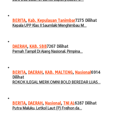
BERITA
,
Kab. Kepulauan Tanimbar
7275 Dilihat
Kepala UPP Klas II Saumlaki Menghimbau M…
DAERAH
,
KAB. SBB
7267 Dilihat
Pernah Tampil Di Ajang Nasional, Pimpina…
BERITA
,
DAERAH
,
KAB. MALTENG
,
Nasional
6914
Dilihat
ROKOK ILEGAL MERK OMNI BOLD BEREDAR LUAS…
BERITA
,
DAERAH
,
Nasional
,
TNI AL
6287 Dilihat
Putra Maluku, Letkol Laut (P) Frejhon da…