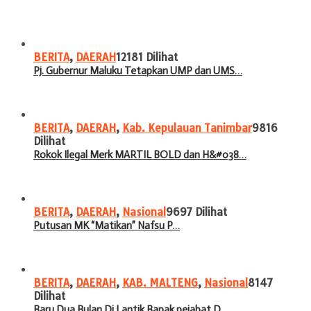
BERITA
,
DAERAH
12181 Dilihat
Pj. Gubernur Maluku Tetapkan UMP dan UMS…
BERITA
,
DAERAH
,
Kab. Kepulauan Tanimbar
9816
Dilihat
Rokok Ilegal Merk MARTIL BOLD dan H&#038…
BERITA
,
DAERAH
,
Nasional
9697 Dilihat
Putusan MK “Matikan” Nafsu P…
BERITA
,
DAERAH
,
KAB. MALTENG
,
Nasional
8147
Dilihat
Baru Dua Bulan Di Lantik Bapak pejabat D…