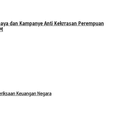
Kebaya dan Kampanye Anti Kekrrasan Perempuan
KM
meriksaan Keuangan Negara