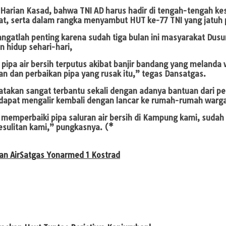
Harian Kasad, bahwa TNI AD harus hadir di tengah-tengah kesu
t, serta dalam rangka menyambut HUT ke-77 TNI yang jatuh 
i sangatlah penting karena sudah tiga bulan ini masyarakat D
 hidup sehari-hari,
n pipa air bersih terputus akibat banjir bandang yang melanda
dan perbaikan pipa yang rusak itu,” tegas Dansatgas.
gatakan sangat terbantu sekali dengan adanya bantuan dari p
r dapat mengalir kembali dengan lancar ke rumah-rumah warg
perbaiki pipa saluran air bersih di Kampung kami, sudah tig
esulitan kami,” pungkasnya. (*
an Air
Satgas Yonarmed 1 Kostrad