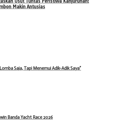
egaskan Usut Tuntas Peristiwa Kanjuruhan!
Ambon Makin Antusias
k Lomba Saja, Tapi Menemui Adik-Adik Saya”
rwin Banda Yacht Race 2026