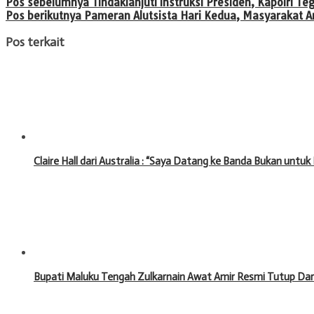
Navigasi
Pos sebelumnya
Tindaklanjuti Instruksi Presiden, Kapolri T
Pos berikutnya
Pameran Alutsista Hari Kedua, Masyarakat 
pos
Pos terkait
Claire Hall dari Australia : “Saya Datang ke Banda Bukan untu
Bupati Maluku Tengah Zulkarnain Awat Amir Resmi Tutup Da