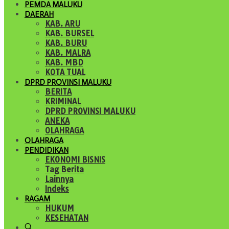
PEMDA MALUKU
DAERAH
KAB. ARU
KAB. BURSEL
KAB. BURU
KAB. MALRA
KAB. MBD
KOTA TUAL
DPRD PROVINSI MALUKU
BERITA
KRIMINAL
DPRD PROVINSI MALUKU
ANEKA
OLAHRAGA
OLAHRAGA
PENDIDIKAN
EKONOMI BISNIS
Tag Berita
Lainnya
Indeks
RAGAM
HUKUM
KESEHATAN