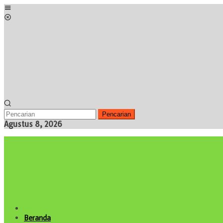
Loncat
Menu
ke
Mobile
konten
Pencarian
Agustus 8, 2026
Beranda