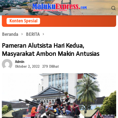
Loncat
Menu
ke
Mobile
konten
Konten Spesial
Beranda
BERITA
Pameran Alutsista Hari Kedua,
Masyarakat Ambon Makin Antusias
Admin
Oktober 2, 2022
279 Dilihat