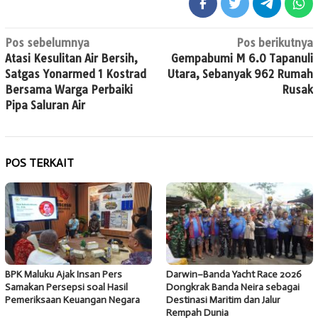
Navigasi
Pos sebelumnya
Pos berikutnya
Atasi Kesulitan Air Bersih,
Gempabumi M 6.0 Tapanuli
pos
Satgas Yonarmed 1 Kostrad
Utara, Sebanyak 962 Rumah
Bersama Warga Perbaiki
Rusak
Pipa Saluran Air
POS TERKAIT
BPK Maluku Ajak Insan Pers
Darwin–Banda Yacht Race 2026
Samakan Persepsi soal Hasil
Dongkrak Banda Neira sebagai
Pemeriksaan Keuangan Negara
Destinasi Maritim dan Jalur
Rempah Dunia