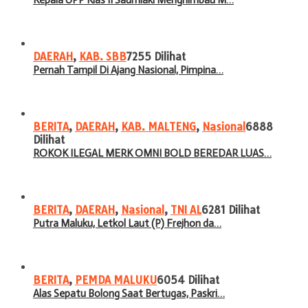
DAERAH
,
KAB. SBB
7255 Dilihat
Pernah Tampil Di Ajang Nasional, Pimpina…
BERITA
,
DAERAH
,
KAB. MALTENG
,
Nasional
6888
Dilihat
ROKOK ILEGAL MERK OMNI BOLD BEREDAR LUAS…
BERITA
,
DAERAH
,
Nasional
,
TNI AL
6281 Dilihat
Putra Maluku, Letkol Laut (P) Frejhon da…
BERITA
,
PEMDA MALUKU
6054 Dilihat
Alas Sepatu Bolong Saat Bertugas, Paskri…