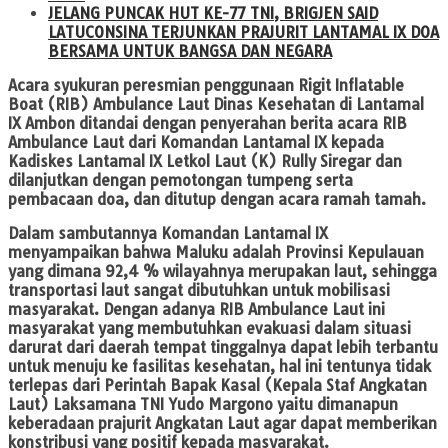
JELANG PUNCAK HUT KE-77 TNI, BRIGJEN SAID
LATUCONSINA TERJUNKAN PRAJURIT LANTAMAL IX DOA
BERSAMA UNTUK BANGSA DAN NEGARA
Acara syukuran peresmian penggunaan Rigit Inflatable
Boat (RIB) Ambulance Laut Dinas Kesehatan di Lantamal
IX Ambon ditandai dengan penyerahan berita acara RIB
Ambulance Laut dari Komandan Lantamal IX kepada
Kadiskes Lantamal IX Letkol Laut (K) Rully Siregar dan
dilanjutkan dengan pemotongan tumpeng serta
pembacaan doa, dan ditutup dengan acara ramah tamah.
Dalam sambutannya Komandan Lantamal IX
menyampaikan bahwa Maluku adalah Provinsi Kepulauan
yang dimana 92,4 % wilayahnya merupakan laut, sehingga
transportasi laut sangat dibutuhkan untuk mobilisasi
masyarakat. Dengan adanya RIB Ambulance Laut ini
masyarakat yang membutuhkan evakuasi dalam situasi
darurat dari daerah tempat tinggalnya dapat lebih terbantu
untuk menuju ke fasilitas kesehatan, hal ini tentunya tidak
terlepas dari Perintah Bapak Kasal (Kepala Staf Angkatan
Laut) Laksamana TNI Yudo Margono yaitu dimanapun
keberadaan prajurit Angkatan Laut agar dapat memberikan
konstribusi yang positif kepada masyarakat.