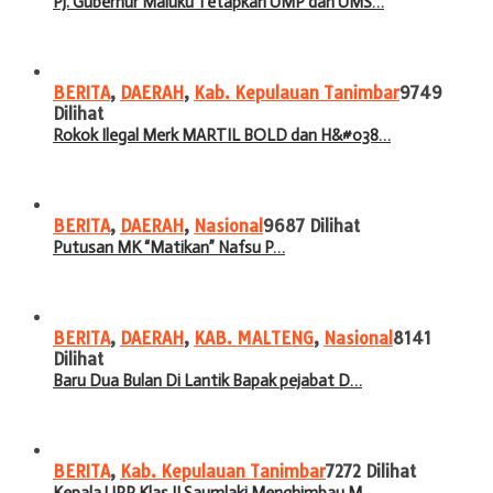
Pj. Gubernur Maluku Tetapkan UMP dan UMS…
BERITA
,
DAERAH
,
Kab. Kepulauan Tanimbar
9749
Dilihat
Rokok Ilegal Merk MARTIL BOLD dan H&#038…
BERITA
,
DAERAH
,
Nasional
9687 Dilihat
Putusan MK “Matikan” Nafsu P…
BERITA
,
DAERAH
,
KAB. MALTENG
,
Nasional
8141
Dilihat
Baru Dua Bulan Di Lantik Bapak pejabat D…
BERITA
,
Kab. Kepulauan Tanimbar
7272 Dilihat
Kepala UPP Klas II Saumlaki Menghimbau M…