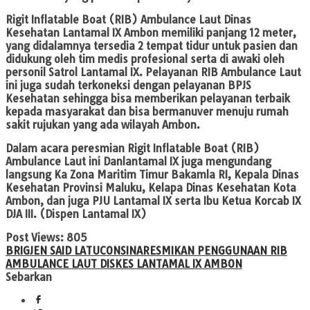
Rigit Inflatable Boat (RIB) Ambulance Laut Dinas
Kesehatan Lantamal IX Ambon memiliki panjang 12 meter,
yang didalamnya tersedia 2 tempat tidur untuk pasien dan
didukung oleh tim medis profesional serta di awaki oleh
personil Satrol Lantamal IX. Pelayanan RIB Ambulance Laut
ini juga sudah terkoneksi dengan pelayanan BPJS
Kesehatan sehingga bisa memberikan pelayanan terbaik
kepada masyarakat dan bisa bermanuver menuju rumah
sakit rujukan yang ada wilayah Ambon.
Dalam acara peresmian Rigit Inflatable Boat (RIB)
Ambulance Laut ini Danlantamal IX juga mengundang
langsung Ka Zona Maritim Timur Bakamla RI, Kepala Dinas
Kesehatan Provinsi Maluku, Kelapa Dinas Kesehatan Kota
Ambon, dan juga PJU Lantamal IX serta Ibu Ketua Korcab IX
DJA III. (Dispen Lantamal IX)
Post Views:
805
BRIGJEN SAID LATUCONSINA
RESMIKAN PENGGUNAAN RIB
AMBULANCE LAUT DISKES LANTAMAL IX AMBON
Sebarkan