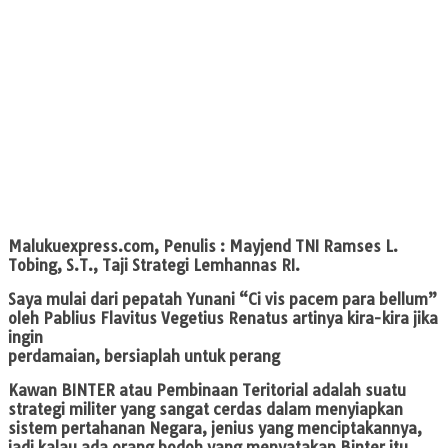
Malukuexpress.com,
Penulis : Mayjend TNI Ramses L.
Tobing, S.T., Taji Strategi Lemhannas RI.
Saya mulai dari pepatah Yunani “Ci vis pacem para bellum”
oleh Pablius Flavitus Vegetius Renatus artinya kira-kira jika
ingin
perdamaian, bersiaplah untuk perang
Kawan BINTER atau Pembinaan Teritorial adalah suatu
strategi militer yang sangat cerdas dalam menyiapkan
sistem pertahanan Negara, jenius yang menciptakannya,
jadi kalau ada orang bodoh yang menyatakan Binter itu