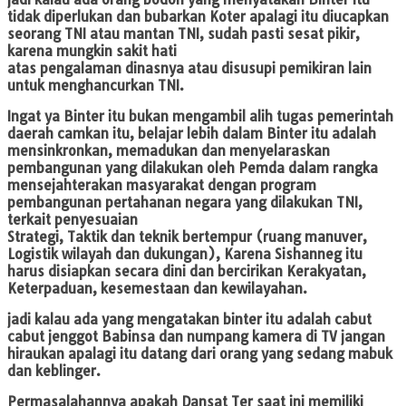
tidak diperlukan dan bubarkan Koter apalagi itu diucapkan
seorang TNI atau mantan TNI, sudah pasti sesat pikir,
karena mungkin sakit hati
atas pengalaman dinasnya atau disusupi pemikiran lain
untuk menghancurkan TNI.
Ingat ya Binter itu bukan mengambil alih tugas pemerintah
daerah camkan itu, belajar lebih dalam Binter itu adalah
mensinkronkan, memadukan dan menyelaraskan
pembangunan yang dilakukan oleh Pemda dalam rangka
mensejahterakan masyarakat dengan program
pembangunan pertahanan negara yang dilakukan TNI,
terkait penyesuaian
Strategi, Taktik dan teknik bertempur (ruang manuver,
Logistik wilayah dan dukungan), Karena Sishanneg itu
harus disiapkan secara dini dan bercirikan Kerakyatan,
Keterpaduan, kesemestaan dan kewilayahan.
jadi kalau ada yang mengatakan binter itu adalah cabut
cabut jenggot Babinsa dan numpang kamera di TV jangan
hiraukan apalagi itu datang dari orang yang sedang mabuk
dan keblinger.
Permasalahannya apakah Dansat Ter saat ini memiliki