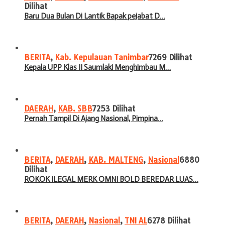
Dilihat
Baru Dua Bulan Di Lantik Bapak pejabat D…
BERITA
,
Kab. Kepulauan Tanimbar
7269 Dilihat
Kepala UPP Klas II Saumlaki Menghimbau M…
DAERAH
,
KAB. SBB
7253 Dilihat
Pernah Tampil Di Ajang Nasional, Pimpina…
BERITA
,
DAERAH
,
KAB. MALTENG
,
Nasional
6880
Dilihat
ROKOK ILEGAL MERK OMNI BOLD BEREDAR LUAS…
BERITA
,
DAERAH
,
Nasional
,
TNI AL
6278 Dilihat