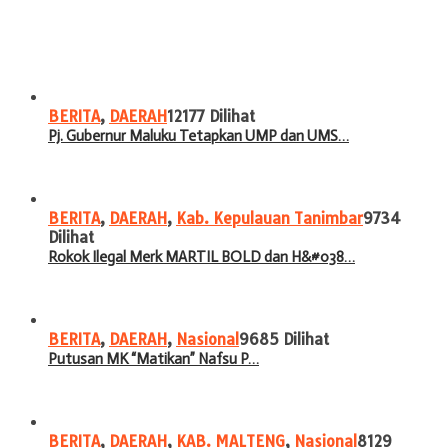
BERITA
,
DAERAH
12177 Dilihat
Pj. Gubernur Maluku Tetapkan UMP dan UMS…
BERITA
,
DAERAH
,
Kab. Kepulauan Tanimbar
9734
Dilihat
Rokok Ilegal Merk MARTIL BOLD dan H&#038…
BERITA
,
DAERAH
,
Nasional
9685 Dilihat
Putusan MK “Matikan” Nafsu P…
BERITA
,
DAERAH
,
KAB. MALTENG
,
Nasional
8129