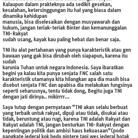
Kalaupun dalam prakteknya ada sedikit gesekan,
kesalahan, ketersinggungan itu hal yang biasa dalam
dinamika kehidupan
manusia, bisa diselesaikan dengan musyawarah dan
hukum, jangan teriak-teriak Binter dan kemanunggalan
TNI-Rakyat
sudah usang, kayak kau paling hebat dan benar saja.
TNI itu alat pertahanan yang punya karakteristik atau gen
bawaan yang gak bisa dirubah oleh siapapun, karena itu
sudah
karunia Tuhan untuk negara Indonesia. Saya ibaratkan
begini ya kalau kita punya senjata FNC salah satu
karakteristik utamanya kita hilangkan apa dia masih bisa
disebut senjata FNC dan apabisa dia melakukan fungsinya
seperti seharusnya, tentu tidak dong, Begitu juga TNI
dengan jati dirinya.. mikirrrr…
Saya tutup dengan pernyataan “TNI akan selalu berbuat
yang terbaik untuk rakyat, dipuji atau tidak, disukai atau
tidak, beruntung atau rugi, karena TNI adalah Rakyat dan
Rakyat adalah TNI, jangan benturkan TNI-Rakyat dengan
kepentingan politik dan ambisi haus kekuasaan”(podo
pangkate jederal kok bedo pintere tapi wes jederal botak