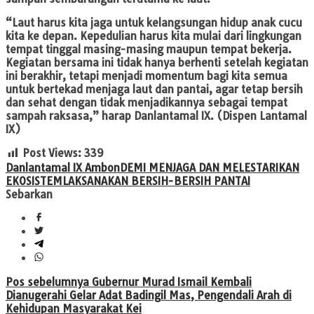
“Laut harus kita jaga untuk kelangsungan hidup anak cucu
kita ke depan. Kepedulian harus kita mulai dari lingkungan
tempat tinggal masing-masing maupun tempat bekerja.
Kegiatan bersama ini tidak hanya berhenti setelah kegiatan
ini berakhir, tetapi menjadi momentum bagi kita semua
untuk bertekad menjaga laut dan pantai, agar tetap bersih
dan sehat dengan tidak menjadikannya sebagai tempat
sampah raksasa,” harap Danlantamal IX. (Dispen Lantamal
IX)
Post Views:
339
Danlantamal IX Ambon
DEMI MENJAGA DAN MELESTARIKAN
EKOSISTEM
LAKSANAKAN BERSIH-BERSIH PANTAI
Sebarkan
Navigasi
Pos sebelumnya
Gubernur Murad Ismail Kembali
Dianugerahi Gelar Adat Badingil Mas, Pengendali Arah di
pos
Kehidupan Masyarakat Kei