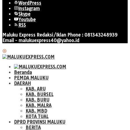
WordPress
Instagram
Skype
Youtube
RSS
Maluku Express Redaksi/Iklan Phone : 081343248939
Email - malukuexpress40@yahoo.id
Beranda
PEMDA MALUKU
DAERAH
KAB. ARU
KAB. BURSEL
KAB. BURU
KAB. MALRA
KAB. MBD
KOTA TUAL
DPRD PROVINSI MALUKU
BERITA