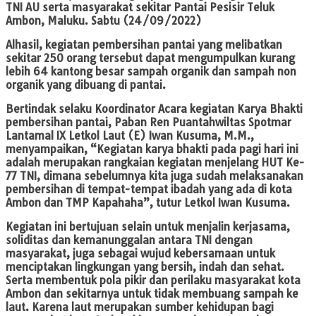
TNI AU serta masyarakat sekitar Pantai Pesisir Teluk
Ambon, Maluku. Sabtu (24/09/2022)
Alhasil, kegiatan pembersihan pantai yang melibatkan
sekitar 250 orang tersebut dapat mengumpulkan kurang
lebih 64 kantong besar sampah organik dan sampah non
organik yang dibuang di pantai.
Bertindak selaku Koordinator Acara kegiatan Karya Bhakti
pembersihan pantai, Paban Ren Puantahwiltas Spotmar
Lantamal IX Letkol Laut (E) Iwan Kusuma, M.M.,
menyampaikan, “Kegiatan karya bhakti pada pagi hari ini
adalah merupakan rangkaian kegiatan menjelang HUT Ke-
77 TNI, dimana sebelumnya kita juga sudah melaksanakan
pembersihan di tempat-tempat ibadah yang ada di kota
Ambon dan TMP Kapahaha”, tutur Letkol Iwan Kusuma.
Kegiatan ini bertujuan selain untuk menjalin kerjasama,
soliditas dan kemanunggalan antara TNI dengan
masyarakat, juga sebagai wujud kebersamaan untuk
menciptakan lingkungan yang bersih, indah dan sehat.
Serta membentuk pola pikir dan perilaku masyarakat kota
Ambon dan sekitarnya untuk tidak membuang sampah ke
laut. Karena laut merupakan sumber kehidupan bagi