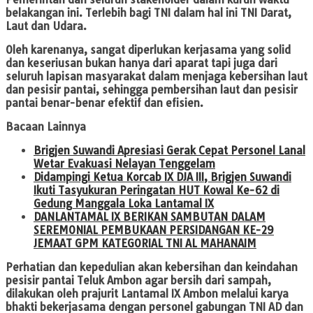
belakangan ini. Terlebih bagi TNI dalam hal ini TNI Darat,
Laut dan Udara.
Oleh karenanya, sangat diperlukan kerjasama yang solid
dan keseriusan bukan hanya dari aparat tapi juga dari
seluruh lapisan masyarakat dalam menjaga kebersihan laut
dan pesisir pantai, sehingga pembersihan laut dan pesisir
pantai benar-benar efektif dan efisien.
Bacaan Lainnya
Brigjen Suwandi Apresiasi Gerak Cepat Personel Lanal
Wetar Evakuasi Nelayan Tenggelam
Didampingi Ketua Korcab IX DJA III, Brigjen Suwandi
Ikuti Tasyukuran Peringatan HUT Kowal Ke-62 di
Gedung Manggala Loka Lantamal IX
DANLANTAMAL IX BERIKAN SAMBUTAN DALAM
SEREMONIAL PEMBUKAAN PERSIDANGAN KE-29
JEMAAT GPM KATEGORIAL TNI AL MAHANAIM
Perhatian dan kepedulian akan kebersihan dan keindahan
pesisir pantai Teluk Ambon agar bersih dari sampah,
dilakukan oleh prajurit Lantamal IX Ambon melalui karya
bhakti bekerjasama dengan personel gabungan TNI AD dan