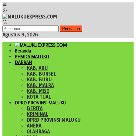
Loncat
Menu
ke
Mobile
konten
Pencarian
Agustus 9, 2026
Beranda
PEMDA MALUKU
DAERAH
KAB. ARU
KAB. BURSEL
KAB. BURU
KAB. MALRA
KAB. MBD
KOTA TUAL
DPRD PROVINSI MALUKU
BERITA
KRIMINAL
DPRD PROVINSI MALUKU
ANEKA
OLAHRAGA