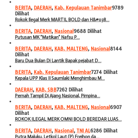
BERITA
,
DAERAH
,
Kab. Kepulauan Tanimbar
9789
Dilihat
Rokok Ilegal Merk MARTIL BOLD dan H&#038…
BERITA
,
DAERAH
,
Nasional
9688 Dilihat
Putusan MK “Matikan” Nafsu P…
BERITA
,
DAERAH
,
KAB. MALTENG
,
Nasional
8144
Dilihat
Baru Dua Bulan Di Lantik Bapak pejabat D…
BERITA
,
Kab. Kepulauan Tanimbar
7274 Dilihat
Kepala UPP Klas II Saumlaki Menghimbau M…
DAERAH
,
KAB. SBB
7262 Dilihat
Pernah Tampil Di Ajang Nasional, Pimpina…
BERITA
,
DAERAH
,
KAB. MALTENG
,
Nasional
6907
Dilihat
ROKOK ILEGAL MERK OMNI BOLD BEREDAR LUAS…
BERITA
,
DAERAH
,
Nasional
,
TNI AL
6286 Dilihat
Putra Maluku, Letkol Laut (P) Frejhon da…